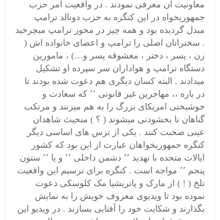
معاونیت آن معرفی نمودند . در واقعیت امر حزب
جمهوریخواه در این کنگره به حزب دونالد ترامپ
مبدل گردیده بود و همه چیز در محور ترامپ میچرخید
. سخنرانان اصلی را ترامپ و اعضای خانواده اش (
زن ، پسر ، دختر ، معشوقه پسر و…) ، مامورین
دستگاه ترامپ و هواداران سر سپرده او تشکیل
میدادند . البته کسان دیگری هم دعوت شده بودند تا
در باره ،، مهاجرین غیر قانونی ٬٬ که سعادت و
خوشبختی امریکای بزرگ را به هم میزنند و مرتکب
گناهان نا بخشودنی میشوند ( ؟ ) منحیث شاهدان
عینی صحبت کنند . یکی از تزس های اساسی دیگر
کنگره جمهوریخواهان عبارت از این بود که کشور
ایالات متحده با تهدید ٬٬ دشمن داخلی ٬٬ و یا ٬٬ ستون
پنجم ٬٬ مواجه است . کنگره برای ترسیم این واقعیت
تلخ ( ! ) از مارک و پاتریشیا مک کلوسکی دعوت
نموده بود تا ویدیوی معروف خویش را به نمایش
بگذارند و شکایت خود را آفتابی بسازند . در ویدیو این