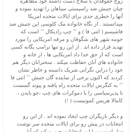
زوج حقوقدان با سلاح دست داشته خود مظاهره
چیان جنبش ضد راسیستی سیاهان را تهدید نموده و
آنها را خطری جدی برای ایالات متحده امریکا
میدانستند . از نگاه خانواده مک کلوسی این جنبش ضد
فاشیسم ( انتی فا ) و ٬٬ چپ رادیکال ٬٬ است که
حومه شهر های شگوفان و مرفه امریکایی را مورد
تهدید قرار داده اند . از این رو تنها ترامپ یگانه کسی
است که از حق خدا داد امریکایی ها ، از خانه و
خانواده های آنان حفاظت میکند . سخنرانان دیگر هم
خود را دراین نگرانی شریک دانسته و خاطر نشان
کردند که اکنون برخی از نماینده گان جنبش ٬٬ انتی فا
٬٬ به کنگرس ایالات متحده راه یافته و پیوند گسست
نا پذیرسیاسی را با دموکرات های چپ ،جو بایدن ،
کامالا هریس کمونیست ( !)
و دیگر بازیگران چپ ایجاد نموده اند . از این رو
انتخابات در پیش رو برای ایالات متحده سر نوشت
ساز است زیرا این انتخابات تعین میکند که آیا