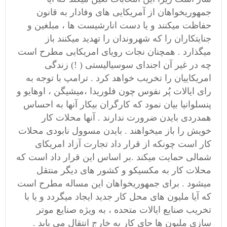
جمهوریخواهان از آمریکایی های وفادار به قانون
حفاظت میکنند و یا دست انارشیست ها ، مبلغین و
جنایتکاران را که شهروندان را تهدید میکنند باز
میگذارد . همچنان نجات رویای امریکایی مطرح است
چه در غیر آن اجندای سوسیالیستی ( !) زندگی
امریکاییان را تخریب خواهد کرد . ترامپ با توجه به
رای ایالات پُر نفوس چون فلوریدا ،میشیگن ، اوهایو و
پنسلوانیا بیان نمود که کارگران بیکار آنها به احساس
همدردی بایدن ضرورت ندارند . آنها محلات کار
خویش را باز میخواهند . بایدن مسوول نابودی محلات
کار است چونکه از قرار داد تجارت آزاد امریکای
شمالی حمایت میکند .بر اساس این قرار داد است که
محلات کار به مکسیکو و کشور های دیگر منتقل
میشود . برای جمهوریخواهان این مساله مطرح است
که آیا ملیون های محل کار جدید ایجاد میگردد و یا با
تخریب صنایع ایالات متحده ، به ویژه صنایع موتر
سازی ملیون ها جای کار به خارج انتقال می یابد .