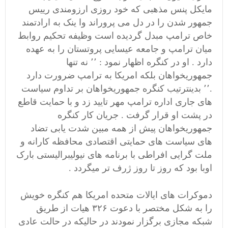
مایکل پنس مذهبی که خود روزی ارزومندی رییس
جمهور شدن را در دل می پروراند وا ینک به ارادتمند
خاص ترامپ مبدل گردیده است وظیفه تحکیم روابط
میان ترامپ و جامعه عیسایی پروتستان را به عهده
دارد . او در کنگره اظهار نمود : ٬٬ نه تنها
جمهوریخواهان بلکه امریکا به ترامپ ضرورت دارد
.٬٬ بدینترتیب کنگره جمهوریخواهان بر تداوم سیاست
های جاری اداره ترامپ مهر تایید زد و با حمایت قاطع
در پشت او قرار گرفت . جریان کار کنگره
جمهوریخواهان پیش از همه مبین شدت یابی تضاد
های سیاست های حمایتی اقتصادی محافظه کارانه و
ملت گرایی افراطی با برنامه های نیولیبرالیستی بارک
اوبا بود که روز تا روز ژرف تر میگردد .
دموکرات های ایالات متحده امریکا هم کنگره خویش
را به شکل مختصر با دعوت ۳۲۶ هیات از طریق
شبکه مجازی برگزار نمودند در حالیکه در حالت عادی