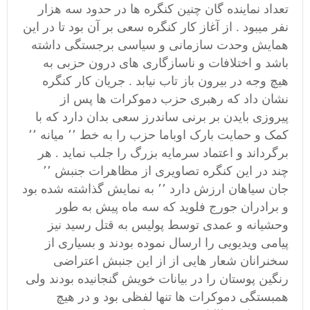
تعداد نماینده گان چنین کنگره ها در حدود سه هزار
نفر میبود . از آغاز کار کنگره سعی بر آن بود تا در این
همایش وحدت سازمانی و سیاسی برجستگی داشته
باشد و اختلافات و ناسازگاری های درون حزبی به
هیچ وجه در بیرون باز تاب نیابد . جریان کار کنگره
نشان داد که رهبری حزب دموکرات ها پس از
پیروزی بایدن بر برنی ساندرز سعی بدان دارد که با
کمک و حمایت بارک اوباما حزب را به خط ٬٬ میانه ٬٬
برگرداند و اعتماد سرمایه بزرگ را جلب نماید . هر
چند در این کنگره تصاویری از مظاهرات جنبش ٬٬
جان سیاهان ارزش دارد ٬٬ به نمایش گذاشته شده بود
و برادران جورج فلوید که سه ماه پیش به طور
وحشیانه و عمدی توسط پولیس به قتل رسید نیز
پیامی ویدیویی را ارسال نموده بودند و بسیاری از
سخنرانان شعار هایی از از این جنبش اعتراضی
رنگین پوستان را در بیانات خویش گنجانیده بودند ولی
همبستگی دموکرات ها تنها لفظی بود و در هیچ