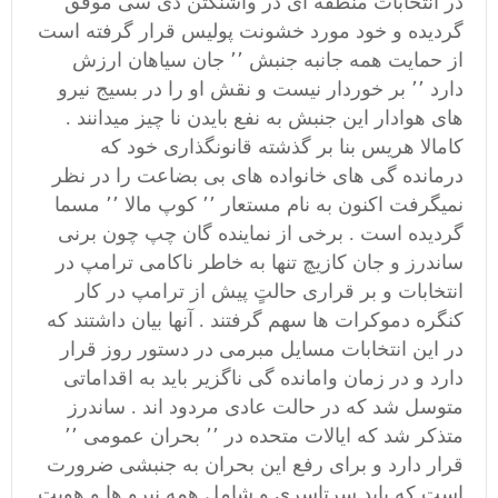
در انتخابات منطقه ای در واشنگتن دی سی موفق
گردیده و خود مورد خشونت پولیس قرار گرفته است
از حمایت همه جانبه جنبش ٬٬ جان سیاهان ارزش
دارد ٬٬ بر خوردار نیست و نقش او را در بسیج نیرو
های هوادار این جنبش به نفع بایدن نا چیز میدانند .
کامالا هریس بنا بر گذشته قانونگذاری خود که
درمانده گی های خانواده های بی بضاعت را در نظر
نمیگرفت اکنون به نام مستعار ٬٬ کوپ مالا ٬٬ مسما
گردیده است . برخی از نماینده گان چپ چون برنی
ساندرز و جان کازیچ تنها به خاطر ناکامی ترامپ در
انتخابات و بر قراری حالتٍ پیش از ترامپ در کار
کنگره دموکرات ها سهم گرفتند . آنها بیان داشتند که
در این انتخابات مسایل مبرمی در دستور روز قرار
دارد و در زمان وامانده گی ناگزیر باید به اقداماتی
متوسل شد که در حالت عادی مردود اند . ساندرز
متذکر شد که ایالات متحده در ٬٬ بحران عمومی ٬٬
قرار دارد و برای رفع این بحران به جنبشی ضرورت
است که باید سرتاسری و شامل همه نیرو ها و هویت