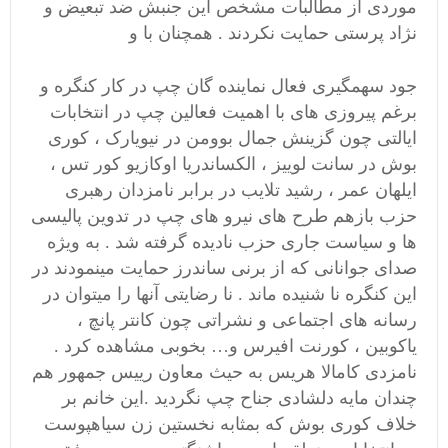
موردی از مطالبات مشخص این جنبش ضد تبعیض و
نژاد پرستی حمایت نکردند . همچنان با و
جود سهمگیری فعال نماینده گان چپ در کار کنگره و
برغم پیروزی های با اهمیت فعالین چپ در انتخابات
ایالتی چون گزینش جمال بوومن در نیویارک ، کوری
بوش در سانت لوییز ، الکساندریا اوکازیو کور تس ،
ایلهان عمر ، رشید تلایب در برابر نامزدان رهبری
حزب بازهم طرح های نیرو های چپ در تدوین پالیسی
ها و سیاست جاری حزب نادیده گرفته شد . به ویژه
صدای جوانانی که از برنی ساندرز حمایت مینمودند در
این کنگره نا شنیده ماند . نا رضایتی آنها را میتوان در
رسانه های اجتماعی و نشراتی چون کانتر پانچ ،
یاکوبین ، کورنت افیرس و… بخوبی مشاهده کرد .
نامزدی کامالا هریس به حیث معاون رییس جمهور هم
چندان مایه دلشادی جناح چپ نگردید .این خانم بر
خلاف کوری بوش که بمثابه نخستین زن سیاهپوست