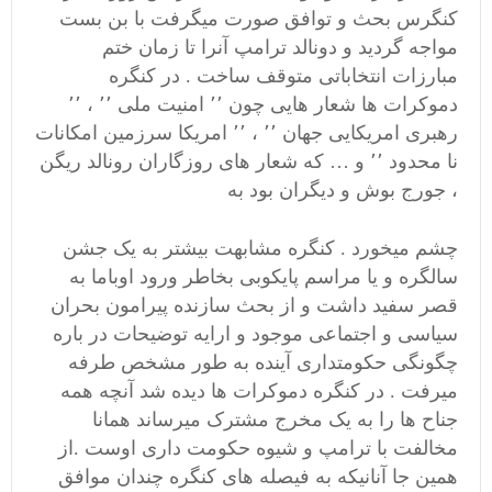
کنگرس بحث و توافق صورت میگرفت با بن بست
مواجه گردید و دونالد ترامپ آنرا تا زمان ختم
مبارزات انتخاباتی متوقف ساخت . در کنگره
دموکرات ها شعار هایی چون ٬٬ امنیت ملی ٬٬ ، ٬٬
رهبری امریکایی جهان ٬٬ ، ٬٬ امریکا سرزمین امکانات
نا محدود ٬٬ و … که شعار های روزگاران رونالد ریگن
، جورج بوش و دیگران بود به
چشم میخورد . کنگره مشابهت بیشتر به یک جشن
سالگره و یا مراسم پایکوبی بخاطر ورود اوباما به
قصر سفید داشت و از بحث سازنده پیرامون بحران
سیاسی و اجتماعی موجود و ارایه توضیحات در باره
چگونگی حکومتداری آینده به طور مشخص طرفه
میرفت . در کنگره دموکرات ها دیده شد آنچه همه
جناح ها را به یک مخرج مشترک میرساند همانا
مخالفت با ترامپ و شیوه حکومت داری اوست .از
همین جا آنانیکه به فیصله های کنگره چندان موافق