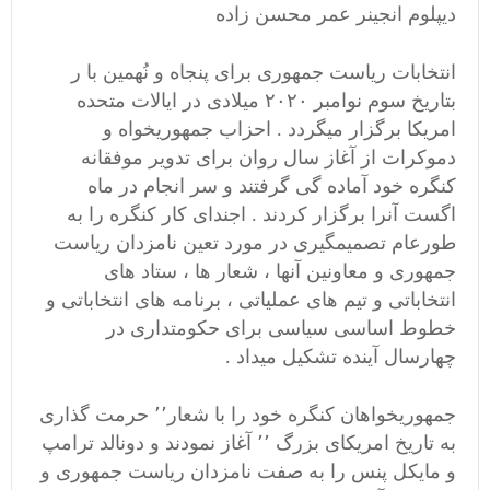
دیپلوم انجینر عمر محسن زاده
انتخابات ریاست جمهوری برای پنجاه و نُهمین با ر
بتاریخ سوم نوامبر ۲۰۲۰ میلادی در ایالات متحده
امریکا برگزار میگردد . احزاب جمهوریخواه و
دموکرات از آغاز سال روان برای تدویر موفقانه
کنگره خود آماده گی گرفتند و سر انجام در ماه
اگست آنرا برگزار کردند . اجندای کار کنگره را به
طورعام تصمیمگیری در مورد تعین نامزدان ریاست
جمهوری و معاونین آنها ، شعار ها ، ستاد های
انتخاباتی و تیم های عملیاتی ، برنامه های انتخاباتی و
خطوط اساسی سیاسی برای حکومتداری در
چهارسال آینده تشکیل میداد .
جمهوریخواهان کنگره خود را با شعار٬٬ حرمت گذاری
به تاریخ امریکای بزرگ ٬٬ آغاز نمودند و دونالد ترامپ
و مایکل پنس را به صفت نامزدان ریاست جمهوری و