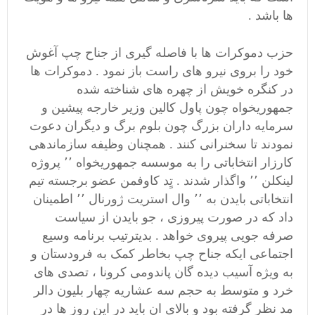
ها باشد .
حزب دموکرات ها با فاصله گیری از جناح چپ آغوش
خود را بروی نیرو های راست باز نمود . دموکرات ها
در کنگره خویش از چهره های شناخته شده
جمهوریخواه چون پاول کالین وزیر خارجه پیشین و
سرمایه داران بزرگ چون بلوم برگ و دیگران دعوت
نمودند تا سخنرانی کنند . همچنان وظیفه سازماندهی
کارزار انتخاباتی را به موسسه جمهوریخواه ٬٬ پروژه
لینکلن ٬٬ واگذار شدند . تٍد کاوفمن عضو برجسته تیم
انتخاباتی بایدن به ٬٬ وال استریت ژورنال ٬٬ اطمینان
داد که در صورت پیروزی ، جو بایدن از سیاست
صرفه جویی پیروی خواهد . بدیترتیب برنامه وسیع
اجتماعی ایکه جناح چپ بخاطر کمک به فرودستان و
به ویژه آسیب دیده گان پاندومی کرونا ، تصدی های
خرد و متوسط به حجم سه عشاریه چهار بلیون دالر
مد نظر گرفته بود و بالای ان باید در این روز ها در