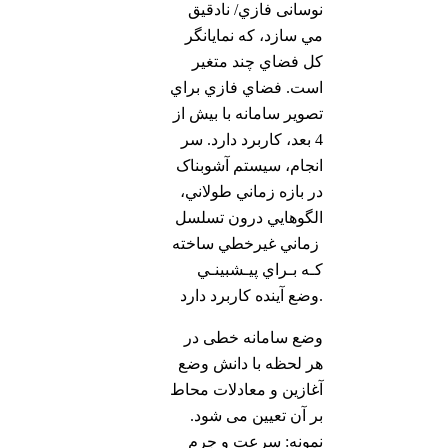
نوسانی فازي/ نادقیق
مي سازد، كه نمايانگر
كل فضاي چند متغير
است. فضاي فازي براي
تصوير سامانه با بيش از
4 بعد، کاربرد دارد. سر
انجام، سيستم آشوبناک
در بازه زماني طولاني،
الگوهايي درون تسلسل
زماني غيرخطي ساخته
كـه بـراي پيـشبينـي
وضع آينده کاربرد دارد.
وضع سامانه خطی در
هر لحظه با دانش وضع
آغازین و معادلات محاط
بر آن تعیین می شود.
نمونه: سرعت و جرم