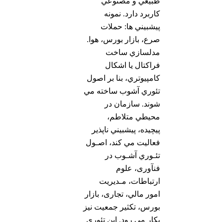
طبيعي و مصنوعي
کاربرد دارد. نمونه
پيشبيني ها: حملات
صرع، بازار بورس، هوا.
مدلسازي ساخت
فراكتال یا اشكال
كامپيوتري، بنا بر اصول
تئوري آشوب ساخته مي
شوند. سازمان در
محيطي متلاطم،
پيچيده، پيشبيني ناپذیر
فعاليت مي كند، اصـول
تئـوري آشـوب در
فنآوری، علوم
ارتباطات، مـديريت
امور مالي، تجاری، بازار
بورس، تکثیر جمعیت نیز
بکار می رود. این تئوری