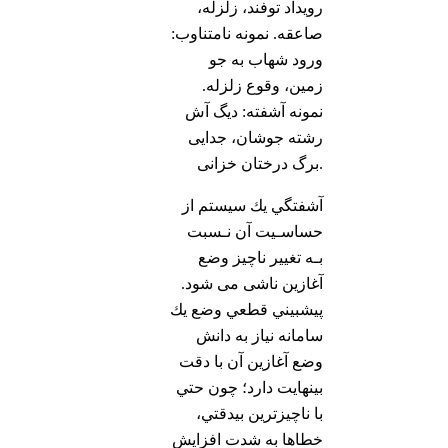
رویداد توفند، زلزله،
صاعقه. نمونه نامتناوب:
ورود شهاب به جو
زمین، وقوع زلزله.
نمونه آشفته: دیگ آش
رشته جوشان، جدایی
برگ درختان خزانی.
آشفتگي يك سيستم از
حساسـيت آن نـسبت
بـه تغییر ناچیز وضع
آغازین ناشی می شود.
پيشبيني قطعي وضع يك
سامانه نياز به دانش
وضع آغازین آن با دقت
بينهايت دارد؛ چون حتي
با ناچيزترين بيدقتي،
خطاها به شدت افزايش