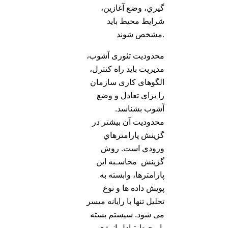
گيري، وضع آغازین،
شرایط محیط باید
مشخص شوند.
محدودیت تئوری آشوب،
مدیریت باید راه کنترل،
الگوهای کاری سازمان
را برای تعادل و وضع
آَشوب بشناسد.
محدوديت آن بيشتر در
گزینش پارامترهاي
ورودي است. روش
گزینش محاسـبه اين
پارامترها، وابسته به
پویش داده ها و نوع
تحليل تنها با رایانه میسر
می شود. سیستم بسته
با محیط تبادل انرژی