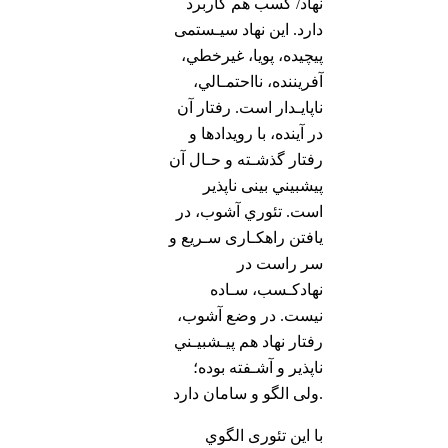
نهاد/ كسب هم کاربرد
دارد. این نهاد سيـستمی
پيچيده، پويا، غيرخطي،
آفريننده، نااحتمـالي،
ناپايـدار است. رفتار آن
در آينده، با رویدادها و
رفتار گذشـته و حـال آن
پيشبيني بینی ناپذیر
است. تئوري آشوب، در
یافتن راهكـاری سـريع و
سر راست در
نهادكـسب، سـاده
نیست. در وضع آشوب،
رفتار نهاد هم پيـشبيـني
ناپذیر و آشـفته بوده؛
ولی الگو و سامان دارد.
با این تئوری الگوي