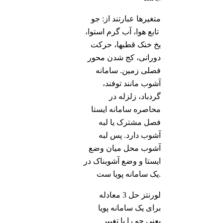
متغیرها عبارتند از: جو
تابع هوا، آب گرم استوا،
یخ خنک قطبها، حرکت
دورانی، کج شدن محور
فصلی زمین. سامانه
آشوب مانند توفند،
گردباد، زلزله در
محاصره سامانه ایستا
فصل مشترک یا لبه
آشوب دارد. پس لبه
آشوب محل میان وضع
ایستا و وضع آشوبناک در
یک سامانه پویا ست.
لورنتز حل 3 معادله
برای یک سامانه پویا
یعنی جو را با تغییر