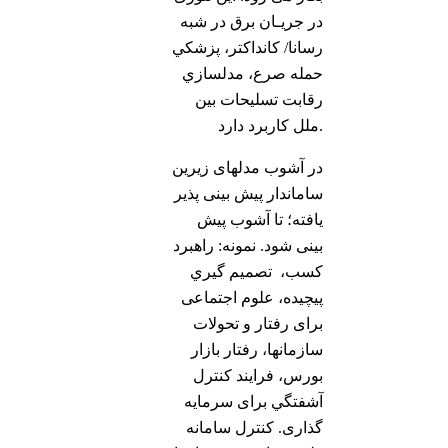
در جريـان برق در شبه
رسانا/ کانداکتر، پزشكي
حمله صرع، مدلسازي
رقابت تسليحات بين
ملل كاربرد دارد.
در آشوب مدلهای زیرین
ساماندار پیش بینی پذیر
یافته؛ تا آشوب پیش
بینی شود. نمونه: راهبرد
كسب، تصميم گيري
پيچيده، علوم اجتماعی
برای رفتار و تحولات
سازمانها، رفتار بازار
بورس، فرايند كنترل
آشفتگي برای سرمایه
گذاری. كنترل سامانه