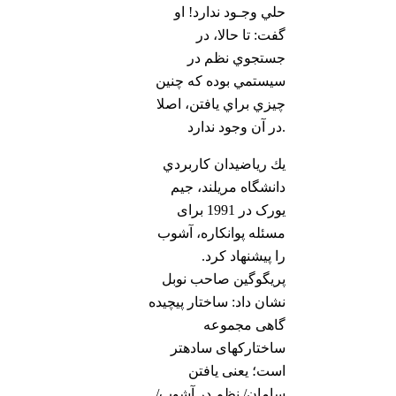
حلي وجـود ندارد! او
گفت: تا حالا، در
جستجوي نظم در
سيستمي بوده كه چنين
چيزي براي يافتن، اصلا
در آن وجود ندارد.
يك رياضيدان كاربردي
دانشگاه مریلند، جیم
یورک در 1991 برای
مسئله پوانکاره، آشوب
را پيشنهاد کرد.
پریگوگین صاحب نوبل
نشان داد: ساختار پيچيده
گاهی مجموعه
ساختارکهای سادهتر
است؛ یعنی یافتن
سامان/ نظم در آشوب/