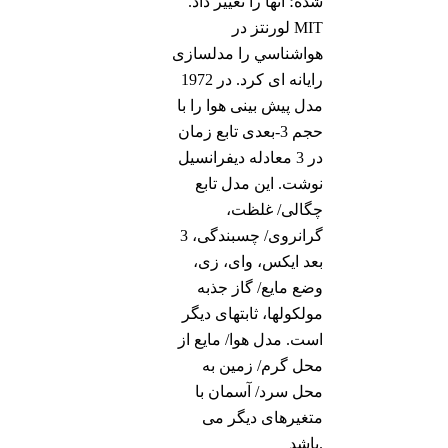
شده؛ آنها را تغییر داد.
لورنتز در MIT
هواشناسي را مدلسازی
رایانه ای كرد. در 1972
مدل پیش بینی هوا را با
حجم 3-بعدی تابع زمان
در 3 معادله دیفرانسیل
نوشت. این مدل تابع
چگالی/ غلظت،
گرانروی/ چسبندگی، 3
بعد ایکس، وای، زی،
وضع مایع/ گاز جذبه
مولکولها، ثابتهای دیگر
است. مدل هوا/ مایع از
محل گرم/ زمین به
محل سرد/ آسمان با
متغیرهای دیگر می
باشد.