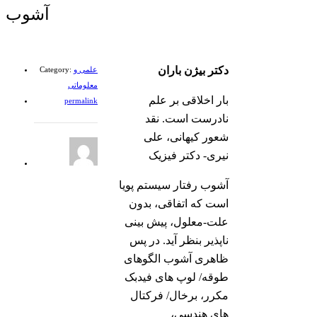
آشوب
دکتر بیژن باران
علمی و
Category:
معلوماتی
بار اخلاقی بر علم
permalink
نادرست است. نقد
شعور کیهانی، علی
نیری- دکتر فیزیک
آشوب رفتار سیستم پویا
است که اتفاقی، بدون
علت-معلول، پیش بینی
ناپذیر بنظر آید. در پس
ظاهری آشوب الگوهای
طوقه/ لوپ های فیدبک
مکرر، برخال/ فرکتال
های هندسی،