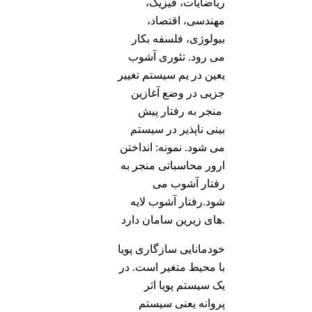
ریاضایات، فیزیک،
مهندسی، اقتصاد،
بیولوژی، فلسفه بکار
می رود. تئوری آشوب
یعین در یم سیستم تغییر
جزیی در وضع آغازین
منجر به رفتار پیش
بینی ناپذیر در سیستم
می شود. نمونه: انداختن
ارور محاسباتی منجر به
رفتار آشوب می
شود.رفتار آشوب لایه
های زیرین سامان دارد.
خودمانایی سازگاری پویا
با محیط متغیر است. در
یک سیستم پویا اثر
پروانه یعنی سیستم