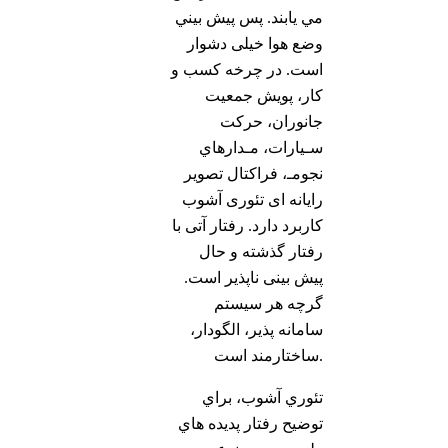
مي يابند. پس پيش بيني
وضع هوا خیلی دشوار
است. در چرخه كسب و
كار، پویش جمعيت
جانوران، حركت
سـيارات، مـدارهاي
نجومـ، فراکتال تصویر
رایانه ای تئوری آشوب
کاربرد دارد. رفتار آتی با
رفتار گذشته و حال
پیش بینی ناپذیر است.
گرچه هر سیستم
سامانه پذیر، الگودار،
ساختارمند است.
تئوري آشوب، براي
توضيح رفتار پديده هاي