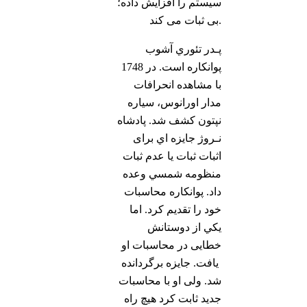
سیستم را افزایش داده؛
بی ثبات می کند.
پـدر تئوري آشوب
پوانکاره است. در 1748
با مشاهده انحرافات
مدار اورانوس، سياره
نپتون كشف شد. پادشاه
نـروژ جايزه اي برای
اثبات ثبات یا عدم ثبات
منظومه شمسي وعده
داد. پوانکاره محاسبات
خود را تقدیم کرد. اما
يكي از دوستانش
خطایی در محاسبات او
یافت. جايزه برگردانده
شد. ولی او با محاسبات
جديد ثابت کرد هيچ راه