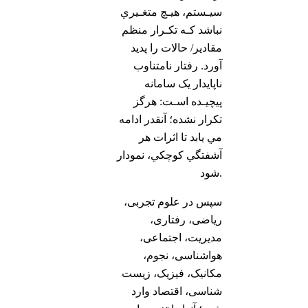
سيـستم، هيـچ متغـيري
نباشد كـه تكـرار منظم
مقادير/ حالات را پدید
آورد. رفتار نامتناوب
ناپايدار یک سامانه
پيچيـده اسـت: هرگز
تكرار نشده؛ آنقدر ادامه
مي یابد تا اثرات هر
آشفتگي كوچكي، نمودار
شود.
سپس در علوم تجربی،
ریاضی، رفتاری،
مدیریت، اجتماعی،
هواشناسی، نجوم،
مکانیک، فیزیک، زیست
شناسی، اقتصاد وارد