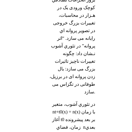
کوچک ورودی یک در
هـزار در محاسبات،
تغييرات بزرگ خروجی
در تصویر پروانه اي
رایانه می سازد. “اثر
پروانه” در تئوري آشوب
نـشان داد: چگونه
تغييرات ناچیز تاثيرات
بزرگ می سازد: بال
زدن پروانه ای در برزیل،
طوفانی در تگزاس می
سازد.
در تئوري آشوب، متغير
nt+t0(x) = n(x) با زمان
آغاز t0 بر بعد پيشرونده
زمان، فضاي nبعدي