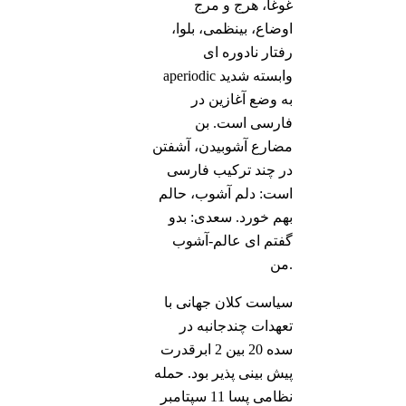
غوغا، هرج و مرج
اوضاع، بینظمی، بلوا،
رفتار نادوره ای
aperiodic وابسته شدید
به وضع آغازین در
فارسی است. بن
مضارع آشوبیدن، آشفتن
در چند ترکیب فارسی
است: دلم آشوب، حالم
بهم خورد. سعدی: بدو
گفتم ای عالم-آشوب
من.
سیاست کلان جهانی با
تعهدات چندجانبه در
سده 20 بین 2 ابرقدرت
پیش بینی پذیر بود. حمله
نظامی پسا 11 سپتامبر