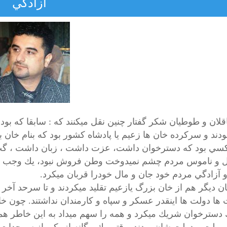
آزادگي
قلان و طوطيان شكر گفتار چنين نقل ميكنند كه : سابقا كه بود 
ودند و سركرده خان ها زعيم يا پادشاه كشور بود كه بنام خان ب
سي بود كه دسترخوان داشت، عزت داشت ، زبان داشت ، گپ ا
ل و ناموس مردم چشم نميدوخت وطن فروش نبود، يك وجب خاك 
و آزادگي مردم خود جان و مال خودرا قربان ميكرد.
ن ديگر هم از خان بزرگ يازعيم تقليد ميكردند و تا سرحد آخ
 ها دولت ها اينقدر عسكر و سپاه و كارمندان نداشتند. چون 
 دسترخوان شريك ميكرد و همه را سهم ميداد به اين خاطر هم