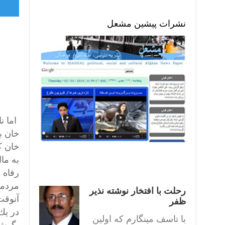
نشرات پیشین مشعل
اما نا
خان ب
خان ك
به ما
رفاه 
مردما
رحلت با افتخار نوشته نذیر
آنوقت
ظفر
در يك
با تاسف مینگارم که اولین