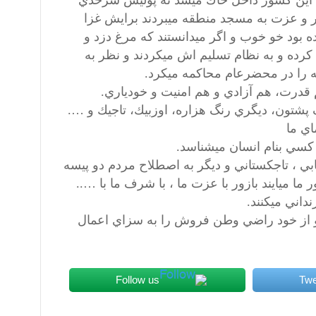
ت اين كشور داخل خاك ميشد نه پوليس سرحدي
 قدر و عزت به مسجد منطقه ميبردند برايش غزا
ه بود خو خوب و اگر ميدانستند كه مرغ دزد و
رده و به نظام تسليم اش ميكردند و نظر به
را در محضرعام محاكمه ميكرد.
 قدرت، هم آزادي و هم امنيت و خودياري.
 پشتون، ديگري رنگ هزاره، اوزبيك، تاجيك و ….
ي ما
 كسي بنام انسان ميشناسد.
ابي ، تاجكستاني و ديگر به اصطلاح مردم دو پيسه
ما ميايند بازور با عزت ما ، با شرف ما با …..
نداني ميكنند.
را و از خود راضي وطن فروش را به سزاي اعمال
Follow us
Twe