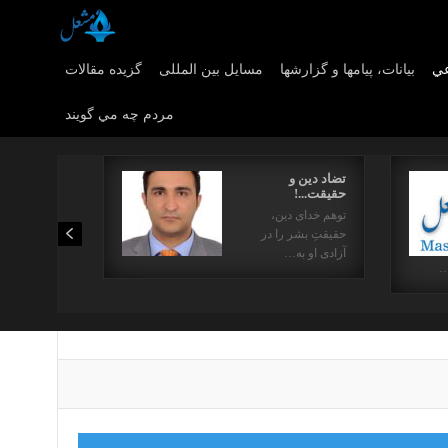
عي
بیانات، پیامها و گزارشها
مسایل بین المللی
گزیده مقالات
مردم چه مي گويند
تضاد دین و
حقیقت...!
توهم خدای دین،
حقیقتِ بشر را در
آزادی او به…
…