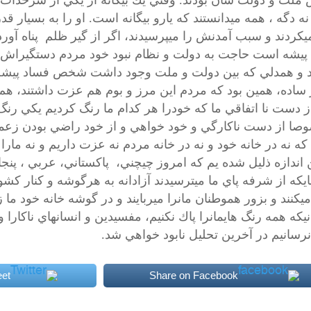
ملت و دولت شان بودند. وقتي يك بيگانه از يكي از سرحدا
 نه دگه ، همه ميدانستند كه يارو بيگانه است. او را به بسيار
ميكردند و سبب آمدنش را ميپرسيدند، اگر از گير ظلم پناه آورد
پيشه است حاجت به دولت و نظام نبود خود مردم دستگيراش ك
د و همدلي كه بين دولت و ملت وجود داشت شخص فساد پيشه 
 ساده، همين بود كه مردم اين مرز و بوم هم عزت داشتند، هم
ز دست نا اتفاقي ما كه خودرا هر كدام ما رنگ كرديم يكي رنگ
صا از دست ناكارگي و خود خواهي و از خود راضي بودن زعما
ه نه در خانه خود و نه در خانه مردم نه عزت داريم و نه مارا
ن اندازه ذليل شده يم كه امروز چيچني، پاكستاني، عربي ، پنج
يكه از شرفه پاي ما ميترسيدند آزادانه به هرگوشه و كنار كشور 
يكنند و بزور هموطنان مانرا ميربايند و در گوشه خانه خود ما ز
انيكه همه رنگ هايمانرا پاك نكنيم، مفسيدين و انسانهاي ناكا
رسانيم در آخرين تحليل نابود خواهي شد.
et
Share on Facebook