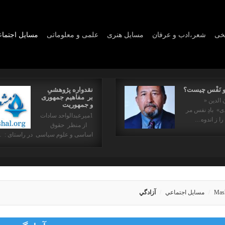
یخی
شعر،ادب و عرفان
مسايل هنری
علمی و معلوماتی
مسايل اجتما
و نَفْس چیست؟
نقدواره پژوهشیِ
بر مفاهیم جمهوری
 الدین «
و جمهوریت
» بادِ نفس مر
1میرعبدالواحد سادات
را ز اندوه…
از منظر حقوق
اساسی و علوم سیاسی در راستای : 
Mas
مسايل اجتماعي
آزادگي