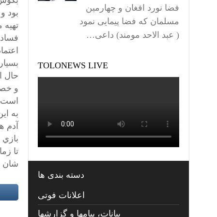
بگوش 
فضا نورد افغان و چهارمین
بود و
مسلمان که فضا پیمایی نمود
تهيه 
( عبد الاحد مومند) داعی…
فساد 
اعتما
بسيار
TOLONEWS LIVE
حال ا
و خصو
است ك
به اي
آدم ها
بازي م
تا زم
شان ن
دسته بندی ها
اعلانات فوتی
بیانات، پیامها و گزارشها