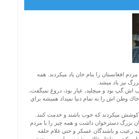
مردم افغانستان را بنام خان ياد ميكردند. همه
زرگ نيز ياد ميشد.
ش گپ بود و ميچليد، عيار بود، دروغ نميگفت،
وطن اش را به تمام دنيا نميداد هميشه براي
ر كوشش ميكردند كه خوب باشند و خدمت كنند.
خان بزرگ دسترخوان داشت و همه چيز را با مردم
ه رعيت و باشندگان عسكر و حتي غلام حلقه