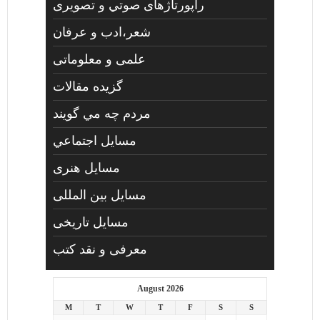
راپورتاژهای صوتي و تصويری
شعر،ادب و عرفان
علمی و معلوماتی
گزیده مقالات
مردم چه مي گويند
مسايل اجتماعي
مسايل هنری
مسایل بین المللی
مسایل تاریخی
معرفی و نقد کتب
August 2026
M
T
W
T
F
S
S