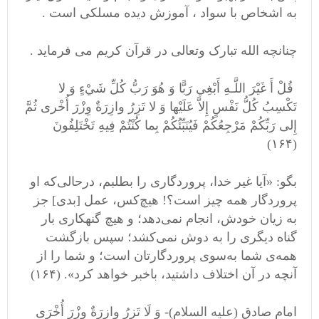
به اشخاص با سواد ، آموزش دیده مسلکی است .
چنانچه الله تبارک وتعالی در قرآن کریم می فرماید .
قُلْ أَ غَيْرَ اللَّـهِ أَبْغِي رَبًّا وَ هُوَ رَبُّ كُلِّ شَيْ‌ءٍ وَ لا
تَكْسِبُ كُلُّ نَفْسٍ إِلاَّ عَلَيْها وَ لا تَزِرُ وازِرَةٌ وِزْرَ أُخْری‌ ثُمَّ
إِلی‌ رَبِّكُمْ مَرْجِعُكُمْ فَيُنَبِّئُكُمْ بِما كُنْتُمْ فِيهِ تَخْتَلِفُونَ
(۱۶۴)
بگو: «آيا غير خدا، پروردگاری را بطلبم، در‌حالی‌كه او
پروردگار همه چيز است؟! هيچ‌‌كس، عمل [بدی] جز
به زيان خودش، انجام نمی‌دهد؛ و هيچ گنهكاری بار
گناه ديگری را به دوش نمی‌كشد؛ سپس بازگشت
همه‌ی شما به‌سوی پروردگارتان است؛ و شما را از
آنچه در آن اختلاف داشتيد، باخبر خواهد كرد». (۱۶۴)
امام صادق (علیه السلام)- وَ لَا تَزِرُ وازِرَةٌ وِزْرَ أُخْرَی