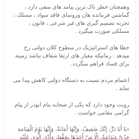
وهمچنان خطر ناک ترین پیامد های منفی دارد ،
گماشتن فرمانده هان وروسای فاقد سواد ، مسلک ،
تجربه تصمیم گیری های غیر شرعی ، قانون ،
مسلکی صورت میگیرد .
خطا های استراتیژیک در سطوح کلان دولتی رخ
میدهد . زمانیکه معیار های ارتقا شفاف نباشد زمینه
برای فساد فراهم میگردد.
اعتمام مردم نسبت به دستگاه دولتی کاهش پیدا می
نماید .
رویت وجود دارد که یکی از صحابه بنام ابوذر از پیام
گرامی مقامی خواست .
«يَا أَبَا ذَرٍّ، إِنَّكَ ضَعِيفٌ، وَإِنَّهَا أَمَانَةٌ، وَإِنَّهَا يَوْمَ الْقِيَامَةِ
خِزْيٌ وَنَدَامَةٌ، إِلَّا مَنْ أَخَذَهَا بِحَقِّهَا، وَأَدَّى الَّذِي عَلَيْهِ