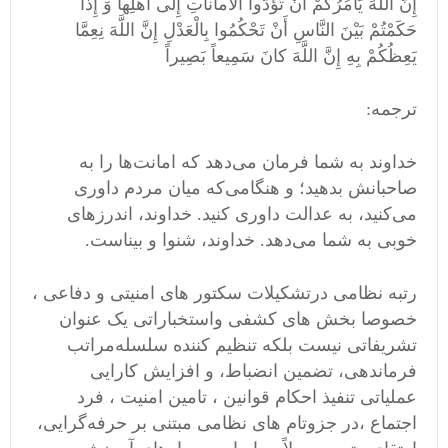
إِنَّ اللَّهَ يَأْمُرُكُمْ أَنْ تُؤَدُّوا الْأَماناتِ إِلی‌ أَهْلِها وَ إِذا
حَكَمْتُمْ بَيْنَ النَّاسِ أَنْ تَحْكُمُوا بِالْعَدْلِ إِنَّ اللَّهَ نِعِمَّا
يَعِظُكُمْ بِهِ إِنَّ اللَّهَ كانَ سَمِيعاً بَصِيراً
ترجمه:
خداوند به شما فرمان می‌دهد كه امانت‌ها را به
صاحبانش بدهيد؛ و هنگامی‌كه ميان مردم داوری
می‌كنيد، به عدالت داوری كنيد. خداوند، اندرزهای
خوبی به شما می‌دهد. خداوند، شنوا و بيناست.
رتبه نظامی درتشکیلات سکتور های امنیتی و دفاعی ،
خصوصا بخش های کشفی واستخباراتی یک عنوان
تشریفاتی نیست بلکه تنظیم کننده سلسله‌مراتب
فرماندهی، تضمین انضباط، و افزایش کارایی
عملیاتی تنفیذ احکام قوانین ، تامین امنیت ، فرد
اجتماع ،در جزوتام های نظامی مبتنی بر حرفه‌گرایی،