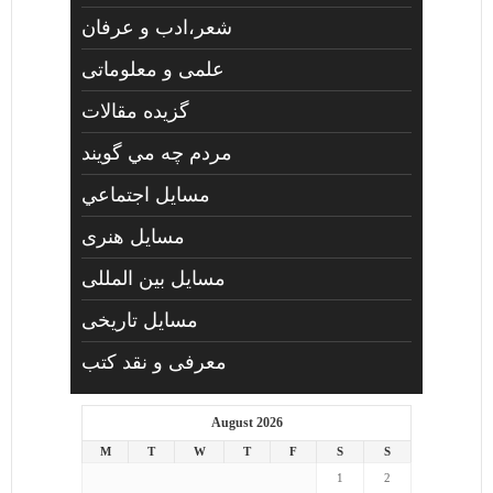
شعر،ادب و عرفان
علمی و معلوماتی
گزیده مقالات
مردم چه مي گويند
مسايل اجتماعي
مسايل هنری
مسایل بین المللی
مسایل تاریخی
معرفی و نقد کتب
August 2026
M
T
W
T
F
S
S
1
2