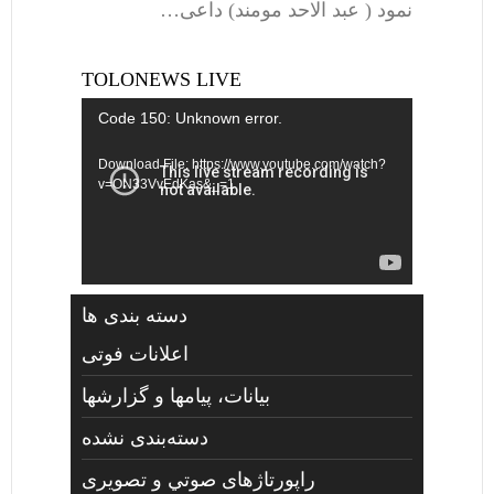
نمود ( عبد الاحد مومند) داعی…
TOLONEWS LIVE
Video
Code 150: Unknown error.
Player
Download File: https://www.youtube.com/watch?
v=ON33VvEdKas&_=1
دسته بندی ها
اعلانات فوتی
بیانات، پیامها و گزارشها
دسته‌بندی نشده
راپورتاژهای صوتي و تصويری