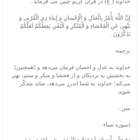
خداوند ( ج) در قرآن کریم چنین می فرماید .
إِنَّ اللَّهَ يَأْمُرُ بِالْعَدْلِ وَ الْإِحْسانِ وَ إِيتاءِ ذِي الْقُرْبی‌ وَ
يَنْهی‌ عَنِ الْفَحْشاءِ وَ الْمُنْكَرِ وَ الْبَغْيِ يَعِظُكُمْ لَعَلَّكُمْ
تَذَكَّرُونَ .
ترجمه:
خداوند به عدل و احسان فرمان می‌دهد و [همچنین]
به بخشش به نزدیکان و از فحشا و منکر و ستم، نهی
می‌کند؛ خداوند به شما اندرز می‌دهد، شاید متذکّر
شوید.
متن :
[سوره نساء