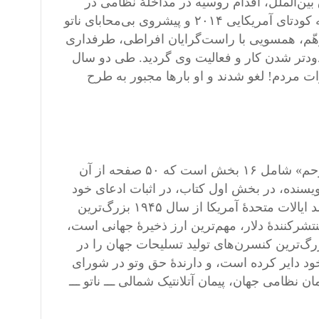
 بین‌الملل، اقدام روسیه در مداخلۀ نظامی در
اوکراین غیرقانونی به‌نظر می‌رسد ولی پیش‌زمینه‌های جنگ، از جمله کودتای آمریکایی ۲۰۱۴ و پیشروی بی‌محابای ناتو
متوهّم، همسویی با راست‌گرایان افراطی، طرفداری
دود‌تر شدن کار و فعالیت وی گردید. طی دو سال
ات مردم! لغو شدند و او بارها مجبور به طرح
کتاب ۴۰۰ صفحه‌ای «امپریالیسم آمریکا، قدرت جهانی گستاخ و بی‌رحم» شامل ۱۶ بخش است که ۵۰ صفحه از آن
یسنده، در بخش اول کتاب، در اثبات ادعای خود
که چرا ایالات متحدۀ آمریکا بزرگ‌‌‌ترین قدرت جهانی است، می‌نویسد ایالات متحدۀ آمریکا از سال ۱۹۴۵ بزرگ‌‌‌‌ترین
نندۀ دلار، مهم‌‌‌ترین ارز ذخیرۀ جهانی است،
‌‌‌ترین کنسرن‌های تولید تسلیحات جهان را در
 خود دایر کرده است، و دارندۀ حق وتو در شورای
 نظامی جهان، پیمان آتلانتیک شمالی ـــ ناتو ـــ