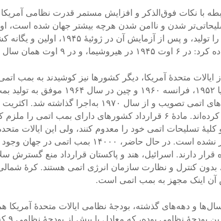
بطه با نکات فوق‌الذکر و افزایش مستمر قدرت نظامی آمریکا
لیحاتی‌تر شدن و ناامن شدن هرچه بیشتر جهان شده است، او م
جهان را تولید، و پس از آزمایش
۱ در هیروشیما، و در ۹ اوت همان سال در ناکازاکی ژاپن.
سلاح‌های اتمی تصویب و از سال ۱۹۷۰ به‌اج
امضا کرده‌اند. مادۀ ۶ قرارداد کشورهای دارای بمب اتم
و کلیۀ تسلیحات اتمی خود را معدوم کنند، ولی این ایالات متح
مزبور نشده است. در حال حاضر، ۱۴۰۰۰ بمب
 قرار دارند. اسرائیل، هند و پاکستان قرارداد منع گسترش سلاح
آن اینک مجهز به بمب اتمی است.
ل‌ها و دهه‌های گذشته، بودجۀ نظامی ایالات متحدۀ آمریکا همو
 بودجۀ نظامی بوده، که معادل یا بیش از بودجۀ نظامی ۹ کشور بعدی است.