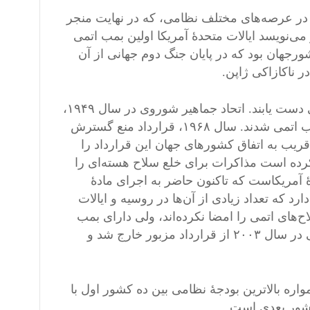
 در عرصه‌های مختلف نظامی، که در نهایت منجر
ی‌نویسد ایالات متحدۀ آمریکا اولین بمب اتمی
 آن در ژوئیۀ ۱۹۴۵، اولین و یگانه کشورجهان بود که در پایان جنگ دوم جهانی از آن
پس از ایالات متحدۀ آمریکا، دیگر کشورها نیز کوشیدند به بمب اتمی دست یابند. اتحاد جماهیر شوروی در سال ۱۹۴۹،
بریتانیا ۱۹۵۲، فرانسه ۱۹۶۰ و چین در سال ۱۹۶۴ موفق به تولید بمب اتمی شدند. سال ۱۹۶۸، قرارداد منع گسترش
را گذاشته شد. اکثریت قریب به اتفاق کشورهای جهان این قرارداد را
ی را ملزم کرده است مذاکرات برای خلع سلاح هسته‌ای را
دۀ آمریکاست که تاکنون حاضر به اجرای مادۀ
 اتمی در جهان وجود دارد که تعداد زیادی از آن‌ها در روسیه و ایالات
‌های اتمی را امضا نکرده‌اند، ولی دارای بمب
اتمی، بدون کنترل و نظارت سازمان انرژی اتمی هستند. کرۀ شمالی در سال ۲۰۰۳ از قرارداد مزبور خارج شد و
اره بالاترین بودجۀ نظامی بین ده کشور اول با