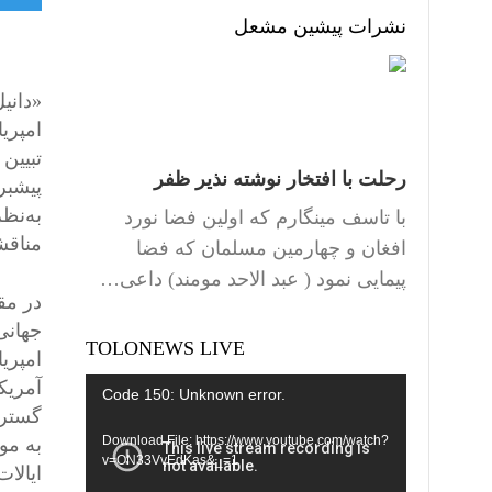
نشرات پیشین مشعل
«دانی
امپری
تبیین
رحلت با افتخار نوشته نذیر ظفر
پیشبر
به‌نظر
با تاسف مینگارم که اولین فضا نورد
مناقش
افغان و چهارمین مسلمان که فضا
پیمایی نمود ( عبد الاحد مومند) داعی…
جهانی
TOLONEWS LIVE
امپری
آمریک
Video
Code 150: Unknown error.
گسترش
Player
به مو
Download File: https://www.youtube.com/watch?
v=ON33VvEdKas&_=1
ایالا