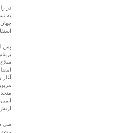
در را
به تس
استفاده کرد: در ۶ اوت ۹۴۵
آغاز 
متحده
ارتش 
طی سا
بیشترین