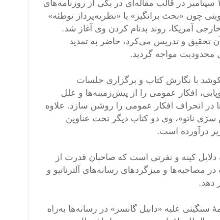
انتشار این کتاب و کتاب‌های بعدی او، به‌ویژه طرح ابهامات واقعۀ ۱۱ سپتامبر در قالب مقاله‌ای در یکی از روزنامه‌های
ینی چون «بحث برانگیز» یا «نظریه‌پرداز توطئه»
جی آمریکا، روند بدنام کردن وی آغاز شد.
نیتی دانشگاه زوریخ (ETH)، که وی در آن تحقیق و تدریس می‌کرد، حاضر به تمدید
ال محدودیت مواجه گردید.
‌کوشد با نگارش کتاب و برگزاری جلسات
ی، افکار عمومی را از پیش‌زمینه‌ها و علل
ا در انحراف افکار عمومی را روشن سازد. علاوه
 سرّی ناتو»، وی دو کتاب دیگر تحت عناوین
یر درآورده است.
 دلایل کینه و نفرتی است که صاحبان قدرت از
در مصاحبه‌ها و میزگردهای رسانه‌های آلترناتیو و
دهد.
 سنگینی علیه «دانیل گانسر» در رسانه‌ها به‌راه