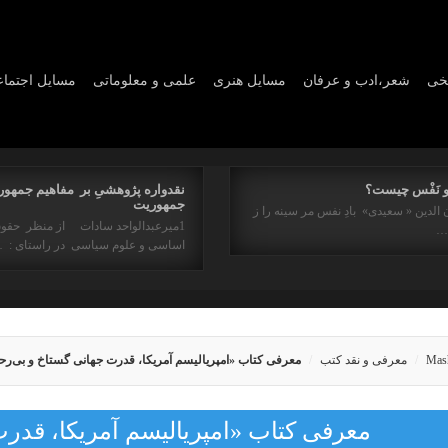
یخی
شعر،ادب و عرفان
مسايل هنری
علمی و معلوماتی
مسايل اجتما
و نَفْس چیست؟
نقدواره پژوهشیِ بر مفاهیم جمهور
جمهوریت
 الدین « سعیدی» بادِ نفس مر سینه را ز
1میرعبدالواحد سادات از منظر حقو
ه…
اساسی و علوم سیاسی در راستای : 
Mas
معرفی و نقد کتب
معرفی کتاب «امپریالیسم آمریکا، قدرت جهانی گستاخ و بی‌رح
معرفی کتاب «امپریالیسم آمریکا، قدر