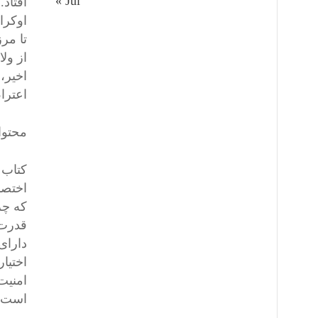
« Jul
افتاد
تا مر
از ول
اخیر،
اعترا
محتوا
اختصا
قدرت 
دارای
اختیا
امنیت 
است.