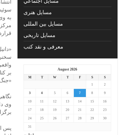
مسايل اجتماعي
سوئیس
مسايل هنری
به وی
مسایل بین المللی
قرارد
مسایل تاریخی
معرفی و نقد کتب
«دانی
سخنرا
واقعی
August 2026
بر کت
M
T
W
T
F
S
S
«جنگ‌
1
2
3
4
5
6
7
8
9
نگاهی
10
11
12
13
14
15
16
وی دار
17
18
19
20
21
22
23
برگزا
24
25
26
27
28
29
30
31
پس از