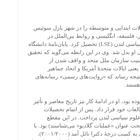
لوگانو، سوئیس، تحصیلات ابتدایی و متوسطه را در شهر بازل سوئیس
ریخ معاصر، فلسفه، انگلیسی و روابط بین‌الملل در
دانشگاه‌های بازل، فان آمستردام (UVA) و دانشگاه اقتصاد وعلوم سیاسی لندن (LSE) تحصیل کرد. پایان‌نامۀ دانشگاه
فی در زندگی او بدل شد. وی در این رابطه می‌گوید که تحقیق
نیت سازمان ملل متحد و واقف شدن از
عنی ایالات متحدۀ آمریکا و اتحاد جماهیر
نتیجه رساند که «روایت‌های رسمی» رسانه‌های
هستند.
 بود، او در ادامۀ کار نیز تاریخ معاصر و تأثیر
عات خود قرار داد. پس از اتمام تحصیلات
و علوم سیاسی لندن پرداخت. در این مقطع
ت عنوان «عملیات گلادیو» می‌شناسند) بود. با
این تحقیقات، و پایان‌نامه‌ای که بعدها به‌صورت کتاب منتشر شد، وی به کسب درجۀ دکترا نائل آمد (۲۰۰۱/۲۰۰۰).