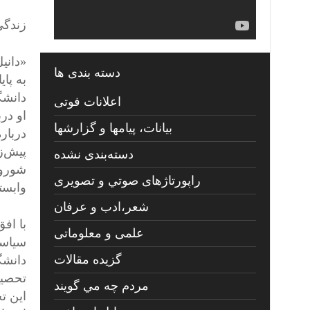
زندگی
دسته بندی ها
اعلانات فوتی
بیانات، پیامها و گزارشها
دربار
پیش‌زم
دسته‌بندی نشده
شوروی
راپورتاژهای صوتي و تصويری
وابست
شعر،ادب و عرفان
با افق
علمی و معلوماتی
سیاست
گزیده مقالات
دانشگ
تحصیل
مردم چه مي گويند