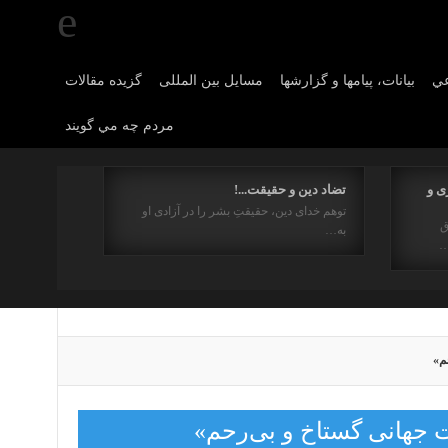
عي
بیانات، پیامها و گزارشها
مسایل بین المللی
گزیده مقالات
مردم چه مي گويند
ی و
تضاد دین و حقیقت...!
توهم خدای دین، حقیقتِ بشر را در آزادی او
ق
به…
…
م»
ت جهانی گستاخ و بی‌رحم»