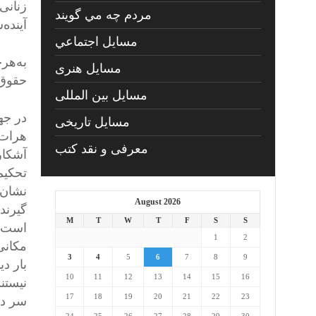
زنانی 
مردم چه مي گويند
آینده
مسايل اجتماعي
به‌هر
مسايل هنری
حقوق 
مسایل بین المللی
در جها
مسایل تاریخی
هرات 
معرفی و نقد کتب
آشکار
تحکیم
نشان 
August 2026
گیرند 
M
T
W
T
F
S
S
است ک
1
2
مکانی
3
4
5
6
7
8
9
بار د
10
11
12
13
14
15
16
نیستن
17
18
19
20
21
22
23
سر دا