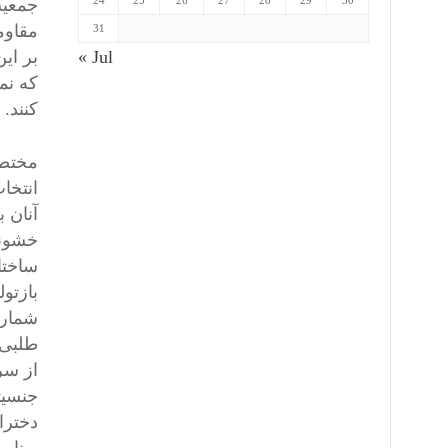
24
25
26
27
28
29
30
جمعیت
مقاوم
31
بر ای
« Jul
که نم
کنند.
مختصر
انتخا
آنان 
خشونت
ساختا
بازتو
شمار م
طلبی 
از سر
جنسیت
دختران