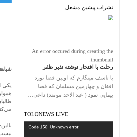
نشرات پیشین مشعل
An error occured during creating the
thumbnail.
رحلت با افتخار نوشته نذیر ظفر
شباهن
با تاسف مینگارم که اولین فضا نورد
یکی از
افغان و چهارمین مسلمان که فضا
هموار
پیمایی نمود ( عبد الاحد مومند) داعی…
طالبان
می‌کنن
TOLONEWS LIVE
Video
بااین
Code 150: Unknown error.
نیست.
Player