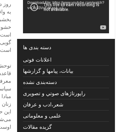
Download File: https://www.youtube.com/watch?
روز د
v=ON33VvEdKas&_=1
به وا
بخشی 
خشونت
است؛ 
گویی 
دسته بندی ها
است.
اعلانات فوتی
توحش 
بیانات، پیامها و گزارشها
قاعده
معرفی
دسته‌بندی نشده
سیاست
راپورتاژهای صوتي و تصويری
مبادا
زنان 
شعر،ادب و عرفان
این ح
علمی و معلوماتی
می‌شو
اوست.
گزیده مقالات