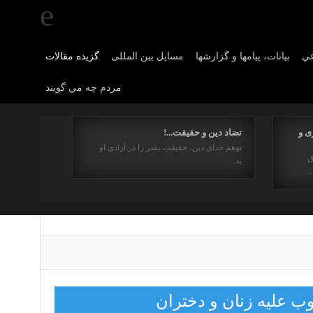
عي
بیانات، پیامها و گزارشها
مسایل بین المللی
گزیده مقالات
مردم چه مي گويند
ی و
تضاد دین و حقیقت...!
توهم خدای دین، حقیقتِ بشر را در آزادی او
ق
به…
…
ب علیه زنان و دختران