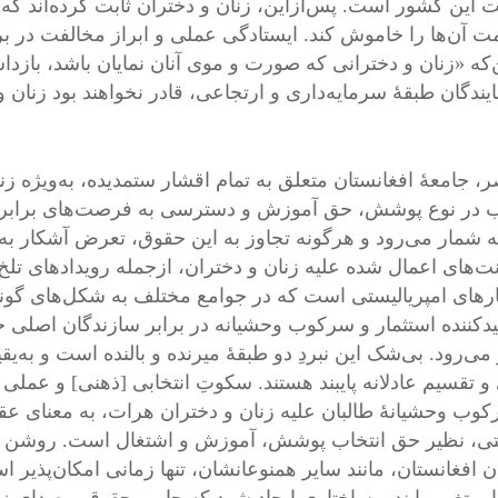
 این کشور است. پس‌ازاین، زنان و دختران ثابت کرده‌اند ک
ت آن‌ها را خاموش کند. ایستادگی عملی و ابراز مخالفت در برا
ن‌که «زنان و دخترانی که صورت و موی آنان نمایان باشد، بازد
ایندگان طبقهٔ سرمایه‌داری و ارتجاعی، قادر نخواهند بود زنان
، جامعهٔ افغانستان متعلق به تمام اقشار ستمدیده، به‌ویژه 
ب در نوع پوشش، حق آموزش و دسترسی به فرصت‌های برابر با
به شمار می‌رود و هرگونه تجاوز به این حقوق، تعرض آشکار ب
‌های اعمال شده علیه زنان و دختران، ازجمله رویدادهای تلخ‌ب
رهای امپریالیستی است که در جوامع مختلف به شکل‌های گوناگون
لیدکننده استثمار و سرکوب وحشیانه در برابر سازندگان اصلی ج
ی‌رود. بی‌شک این نبردِ دو طبقهٔ میرنده و بالنده است و به‌یق
و تقسیم عادلانه پایبند هستند. سکوتِ انتخابی [ذهنی] و عملی 
کوب وحشیانهٔ طالبان علیه زنان و دختران هرات، به معنای عقب
ی، نظیر حق انتخاب پوشش، آموزش و اشتغال است. روشن ا
 افغانستان، مانند سایر همنوعانشان، تنها زمانی امکان‌پذیر ا