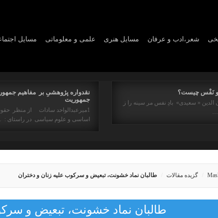
یخی
شعر،ادب و عرفان
مسايل هنری
علمی و معلوماتی
مسايل اجتما
و نَفْس چیست؟
نقدواره پژوهشیِ بر مفاهیم جمهور
جمهوریت
 الدین « سعیدی» بادِ نفس مر سینه را ز
1میرعبدالواحد سادات از منظر حقو
ه…
اساسی و علوم سیاسی در راستای : 
Mas
گزیده مقالات
طالبان نماد خشونت، تبعیض و سرکوب علیه زنان و دختران
طالبان نماد خشونت، تبعیض و سرکو