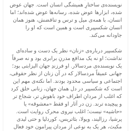
نویسنده‌ی ساختارِ همیشگی انسان است. جهان عوض
شده، ابزارها عوض شده، رسانه‌ها عوض شده‌اند؛ اما
انسان، با همه‌ی میل و ترس و تناقضش، هنوز همان
انسان شکسپیری است و همین است که او را
جاودانه می‌کند.
شکسپیر درباره‌ی «زنان» نظر یک ‌دست و ساده‌ای
نداشت؛ او نه یک مدافع مدرنِ برابری بود و نه صرفاً
یک نویسنده‌ی مردسالار. او فرزندِ جهان الیزابتی بود؛
جهانی عمیقاً مردسالار که در آن زنان از نظر حقوقی،
اجتماعی و سیاسی محدود بودند. اما نکته‌ی مهم این
است که شکسپیر در دل همان جهان، زنانی خلق کرد
که اغلب از مردانِ اطراف خود باهوش‌ تر، شجاع ‌تر
و پیچیده ‌ترند. زن در آثار او فقط «معشوقه» یا
«حاشیه» نیست؛ اغلب نیروی محرک روایت است.
پرشیا، رزالیند، ویولا، بئاتریس، کوردلیا و حتی لیدی
مکبث، هر یک به ‌نوعی از مردان پیرامون خود فعال