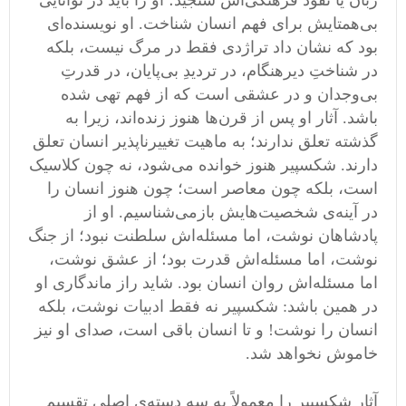
زبان یا نفوذ فرهنگی‌اش سنجید؛ او را باید در توانایی
بی‌همتایش برای فهم انسان شناخت. او نویسنده‌ای
بود که نشان داد تراژدی فقط در مرگ نیست، بلکه
در شناختِ دیرهنگام، در تردیدِ بی‌پایان، در قدرتِ
بی‌وجدان و در عشقی است که از فهم تهی شده
باشد. آثار او پس از قرن‌ها هنوز زنده‌اند، زیرا به
گذشته تعلق ندارند؛ به ماهیت تغییرناپذیر انسان تعلق
دارند. شکسپیر هنوز خوانده می‌شود، نه چون کلاسیک
است، بلکه چون معاصر است؛ چون هنوز انسان را
در آینه‌ی شخصیت‌هایش بازمی‌شناسیم. او از
پادشاهان نوشت، اما مسئله‌اش سلطنت نبود؛ از جنگ
نوشت، اما مسئله‌اش قدرت بود؛ از عشق نوشت،
اما مسئله‌اش روان انسان بود. شاید راز ماندگاری او
در همین باشد: شکسپیر نه فقط ادبیات نوشت، بلکه
انسان را نوشت! و تا انسان باقی ا‌ست، صدای او نیز
خاموش نخواهد شد.
آثار شکسپیر را معمولاً به سه دسته‌ی اصلی تقسیم