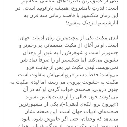
یکی از عمیق‌ترین بصیرت‌های سیاسی شکسپیر
است: قدرتِ نامشروع، همیشه پارانویید است. در
این رمان شکسپیر با فاصله زمانی سه قرن به
آنارشیستها نزدیک میشود!
لیدی مکبث یکی از پیچیده‌ترین زنان ادبیات جهان
است. او در آغاز، از مکبث مصمم‌تر، بی‌رحم‌تر و
جسورتر است و شوهرش را به عبور از وجدان
تشویق می‌کند. اما شکسپیر او را صرفاً نماد شر
نمی‌نویسد. لیدی مکبث نیز پس از جنایت فرو
می‌پاشد؛ فقط مسیر فروپاشی‌اش متفاوت است.
مکبث به خشونت بیرونی می‌رسد، اما لیدی مکبث به
جنون درونی. صحنه‌ی خواب ‌گردی او که در آن
می‌کوشد خون خیالی را از دست‌هایش بشوید
(«بیرون برو، لکه‌ی لعنتی!»)، یکی از مشهورترین
صحنه‌های ادبیات جهان است. این صحنه نشان
می‌دهد که وجدان، حتی اگر خاموش شود، نابود
نمی‌شود. لیدی مکبث پیش از مرگ، قربانی همان