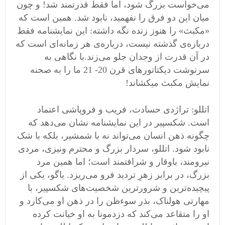
می‌خواست بزرگ شود، اما فقط قدرتمند شد! و چون
میان این دو فرق را نفهمید، نابود شد. همین است که
«مکبث» را هنوز زنده نگه داشته: این نمایشنامه فقط
درباره‌ی گذشته نیست، درباره‌ی هر زمانه‌ای است که
در آن قدرت از وجدان جلو می‌زند.با نگاهی به
سرنوشت دیکتاتورهای قرن 20- 21 ما را به صحنه
نمایش مکبث میکشاند!
اتللو: تراژدی حسادت، فریب و فروپاشی اعتماد
است. شکسپیر در این نمایشنامه نشان می‌دهد که
چگونه ذهن انسان می‌تواند نه با شمشیر، بلکه با شک
نابود شود. اتللو، سردار بزرگ و محترم ونیزی، مردی
نیرومند، باوقار و شرافتمند است؛ اما همین مرد
بزرگ، در برابر زهرِ تردید فرو می‌ریزد. یاگو، یکی از
پیچیده‌ترین و شرورترین شخصیت‌های شکسپیر، با
مهارتی هولناک، بذر سوءظن را در ذهن او می‌کارد و
او را متقاعد می‌کند که دزدمونا به او خیانت کرده