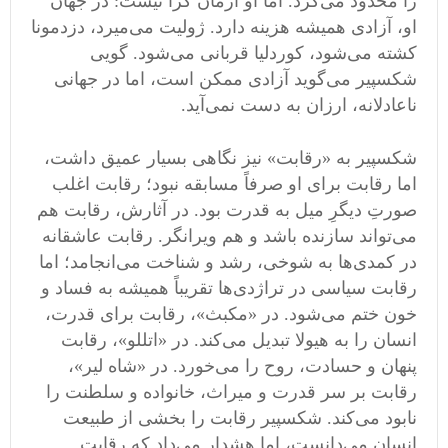
را محدود می‌کرد. اما او آرمان ‌گرا نیست: در جهان
او، آزادی همیشه هزینه دارد. ژولیت می‌میرد، دزدمونا
کشته می‌شود، کوردلیا قربانی می‌شود. گویی
شکسپیر می‌گوید آزادی ممکن است، اما در جهانی
ناعادلانه، ارزان به دست نمی‌آید.
شکسپیر به «رقابت» نیز نگاهی بسیار عمیق داشت،
اما رقابت برای او صرفاً مسابقه نبود؛ رقابت اغلب
صورتِ دیگرِ میل به قدرت بود. در آثارش، رقابت هم
می‌تواند سازنده باشد و هم ویرانگر. رقابت عاشقانه
در کمدی‌ها به شوخی، رشد و شناخت می‌انجامد؛ اما
رقابت سیاسی در تراژدی‌ها تقریباً همیشه به فساد و
خون ختم می‌شود. در «مکبث»، رقابت برای قدرت،
انسان را به هیولا تبدیل می‌کند. در «اتللو»، رقابت
پنهان و حسادت، روح را می‌خورد. در «شاه لیر»،
رقابت بر سر قدرت و میراث، خانواده و سلطنت را
نابود می‌کند. شکسپیر رقابت را بخشی از طبیعت
انسان می‌دانست، اما هشدار می‌داد که رقابتِ