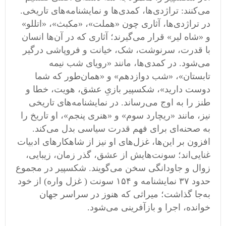
می‌کنند: تراژدی‌ها، کمدی‌ها و نمایشنامه‌های تاریخی.
در تراژدی‌ها، آثاری چون «هملت»، «مکبث»، «اتللو»
و «شاه لیر» قرار می‌گیرند؛ آثاری که در آن‌ها انسان
با قدرت، سرنوشت، شک، خیانت و فروپاشی درگیر
می‌شود. در کمدی‌ها، مانند «رویای شب نیمه
تابستان»، «شب دوازدهم» و «همان‌طور که شما
دوست دارید»، شکسپیر بازیِ عشق، هویت، خطا و
طنز را به اوج می‌رساند. در نمایشنامه‌های تاریخی
نیز، مانند «ریچارد سوم» و «هنری پنجم»، او تاریخ را
به صحنه‌ای برای فهم قدرت سیاسی بدل می‌کند.
افزون بر این‌ها، غزل‌های او نیز از شاهکارهای ادبیات
غنایی‌اند؛ سونت‌هایش از عشق، گذر زمان، زیبایی،
زوال و جاودانگی سخن می‌گویند. شکسپیر در مجموع
حدود ۳۷ نمایشنامه و ۱۵۴ سونت ( غزل واره) از خود
به‌جا گذاشت؛ میراثی که هنوز در سراسر جهان
خوانده، اجرا و بازآفرینی می‌شود.