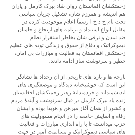
زحمتکشان افغانستان روان شاد ببرک کارمل و یاران
هم اندیشه و همرزم شان، تشکیل جریان سیاسی
تحت نام ح د خ ا رسمآ اعلام موجودیت کرده در
مقابل انواع استبداد و برنامه های ارتجاع و حامیان
ضد تمدن و ترقی شان بخاطر استقرار نظام
دیموکراتیک و دفاع از حقوق و زندگی توده های عظیم
زحمتکش افغانستان به فعالیت و مبازرات بی امان،
خطیر و سرنوشت ساز ادامه دادند.
پارچه ها و پاره های تاریخی از آن رخداد ها نشانگر
این است که خوشبختانه دیدگاه و موضعگیری های
اندیشمندانه و خردمندانۀ رهبر زحمتکشان افغانستان
زنده یاد ببرک کارمل در قبال سرنوشت و آیندۀ مردم
و کشور از همان آغاز مبرهن و هویدا بوده و ایشان
رفاه و آسایش جامعه را در انجام مسوولیت های
حزب میدانسته تا با راه اندازی مبارزات و فعالیت
های سیاسی دیموکراتیک و مسالمت آمیز در جهت