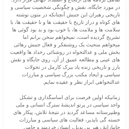
در مورد جایگاه، نقش و چگونگی شخصیت سیاسی و
تاریخی رهبران این جنبش آنچنانکه در متون نوشته
های کوتاه و دراز تاریخ با حقیقت ها و نا حقیقت ها، با
سلامت ها و ملامت ها، با خوب بود و بد بود گوئی ها
تشریح گردیده است، نمیخواهم سخن برانم اما
میخواهم منحیث یک روشنفکر و فعال جنبش رهائی
بخش ملی و عدالتخواه در روشنائی رخداد ها واقعیت
های عینی و مطالعه عمیق از آن، روی جایگاه و نقش
بارز و تاریخی زنده یاد ببرک کارمل در تحولات
سیاسی و ایجاد مکتب بزرگ سیاسی و مبارزات
عدالتخواهی ابراز نظر و عقیده نمایم.
زمانیکه اولین فرصت برای اساسگذاری و تشکل
واحد سیاسی در پرتو اندیشۀ سترگ انسانی و ملی
وطنپرستانه مساعد گردید در نتیجۀ تلاش، پیکار های
خسته گی ناپذیر، فعالیت های سیاسی و مبارزات
جانبازانۀ رهبر بی بدیل، انسان خردمند و حامی