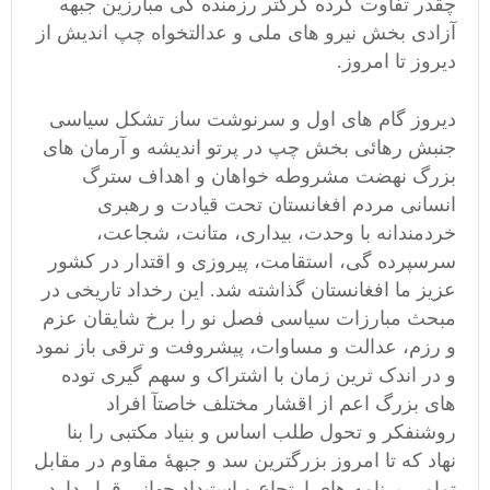
چقدر تفاوت کرده کرکتر رزمنده گی مبارزین جبهه
آزادی بخش نیرو های ملی و عدالتخواه چپ اندیش از
دیروز تا امروز.
دیروز گام های اول و سرنوشت ساز تشکل سیاسی
جنبش رهائی بخش چپ در پرتو اندیشه و آرمان های
بزرگ نهضت مشروطه خواهان و اهداف سترگ
انسانی مردم افغانستان تحت قیادت و رهبری
خردمندانه با وحدت، بیداری، متانت، شجاعت،
سرسپرده گی، استقامت، پیروزی و اقتدار در کشور
عزیز ما افغانستان گذاشته شد. این رخداد تاریخی در
مبحث مبارزات سیاسی فصل نو را برخ شایقان عزم
و رزم، عدالت و مساوات، پیشروفت و ترقی باز نمود
و در اندک ترین زمان با اشتراک و سهم گیری توده
های بزرگ اعم از اقشار مختلف خاصتآ افراد
روشنفکر و تحول طلب اساس و بنیاد مکتبی را بنا
نهاد که تا امروز بزرگترین سد و جبهۀ مقاوم در مقابل
تمامی برنامه های ارتجاع و استبداد جهانی قرار دارد.