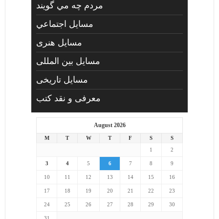
مردم چه مي گويند
مسايل اجتماعي
مسايل هنری
مسایل بین المللی
مسایل تاریخی
معرفی و نقد کتب
August 2026
M
T
W
T
F
S
S
1
2
3
4
5
6
7
8
9
10
11
12
13
14
15
16
17
18
19
20
21
22
23
24
25
26
27
28
29
30
31