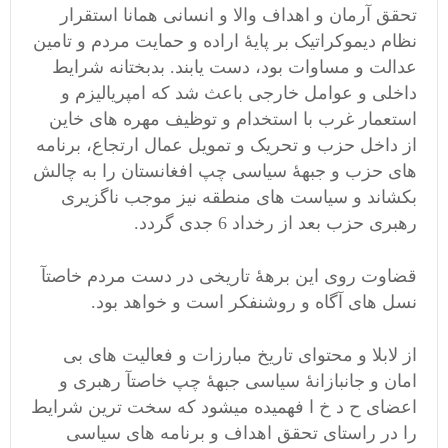
تحقق آرمان و اهداف والا و انسانی همانا استقرار
نظام دیموکراتیک بر پایۀ اراده و حمایت مردم و تامین
عدالت و مساوات بود، دست یابند. بدبختانه شرایط
داخلی و عوامل خارجی باعث شد که امپریالیزم و
استعمار غرب با استخدام و توظیف مهره های خاین
از داخل حزب و تحریک و تمویل عمال ارتجاع، برنامه
های حزب و جبهۀ سیاسی چپ افغانستان را به چالش
بکشاند و سیاست های منطقه نیز موجب ناگزیری
رهبری حزب بعد از رخداد 6 جدی گردد.
قضاوت روی این برهۀ تاریخی در دست مردم خاصتآ
نسل های آگاه و روشنفکر است و خواهد بود.
از لابلا و محتوای تاریخ مبارزات و فعالیت های بی
امان و جانبازانۀ سیاسی جبهۀ چپ خاصتآ رهبری و
اعضای ح د خ ا فهمیده میشود که سخت ترین شرایط
را در راستای تحقق اهداف و برنامه های سیاسی