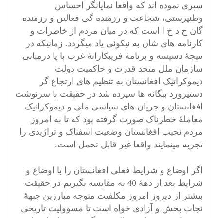
سپری نموده اند که واقعا نمایانگر احساس
وطنپرستی، شجاعت و رزمنده گی فعالین و رزمنده
گان ح د خ ا است که در میان مردم از خاطرات و
کارنامه های شان به نیکوئی یاد میگردد. زمانیکه در
نتیجۀ دسیسه و برنامۀ فریبکارانۀ غرب با پا درمیانی
سازمان ملل متحد قدرت و حاکمیت دولت
دیموکراتیک افغانستان به تنظیم های ارتجاع گر
دستپرورد بیگانه ها سپرده شد در حقیقت با سرنوشت
افغانستان و جریان های سیاسی ملی و دیموکراتیک
معاملۀ خطرناک صورت گرفته بود که تا به امروز
مردم نجیب افغانستان وضعیت اسفناک و تراژیدی را
تجربه مینمایند واقعا غیر قابل تحمل است.
اگر اوضاع و شرایط فعلی افغانستان را با اوضاع و
شرایط بعد از دهۀ 40 به مقایسه بگیریم در حقیقت
بیشتر از دیروز امروز مکلفیت متوجه مبارزین جبهۀ
نجات بخش و آزادی خواه است تا مسوولیت تاریخی