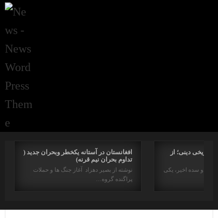
راتاریخی دینی؛ از
افغانستان در آستانه یکخطر وبحران جدید (
تداوم بحران نیم قرنه)
د در دو سده اخیر، یکی
نوشته از بصیر دهزاد آغاز جنگ ها و حملات
پراگنده گروه…