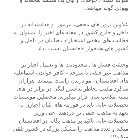
شوکه کننده ، خوفناک و بیان یک سلطه ظالمانه و
یهودی گونه میباشد.
علاوتن ترور های مخفی، مرموز و هدفمندانه در
داخل و خارج کشور در هفته های اخیر را نمیتوان به
فعالیت های مخفی استخبارات طالبان در داخل و
کشور های همجوار افغانستان نسبت نداد.
وحشت فشار ها ، محدودیت ها و تعمیل اجبار بر
مذاهب غیر حنفی تا سرحد « کافر خواندن اسماعلیه
های افغانستان» مو دربدن راست مینماید، هزاران
شاگرد مکتب بخاطر نداشتن لنگی در برابر در های
بسته مکاتب شان قرار میگیرند. محصلین موسسات
تحصیلات عالی باید در فورمه های شان اجبارن به
تعهد به مذهب حنفی تن دردهند، حتی وزیر
تحصیلات عالی تاکید بر مذهب یگانه در افغانستان
میکند و تعدد مذاهب را مشکل بزرگ در کشور تلقی
میکند!!!