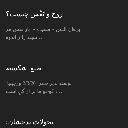
روح و نَفْس چیست؟
برهان الدین « سعیدی» بادِ نفس مر
سینه را ز اندوه…
طبع شکسته
نوشته نذیر ظفر 2/8/26 ورجینیا
كوچهِ ما پر از گلِ است ،…
تحولات بدخشان؛