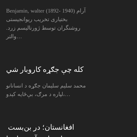
Benjamin, walter (1892- 1940) آرام
بختیاری تخریب ریوانجیستی
روشنگران توسط ژورنالیسم زرد.
والتر…
کله چې جګړه کاروبار شي
محمد سليم سليمان جګړه د انسانانو
لپاره د مرګ، بې‌ځایه کېدو،…
افغانستان؛ در بن‌بست