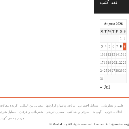
نقد کتب
August 2026
M
T
W
T
F
S
S
1
2
3
4
5
6
7
8
9
10
11
12
13
14
15
16
17
18
19
20
21
22
23
24
25
26
27
28
29
30
31
« Jul
علمی و معلوماتی
مسايل اجتماعي
بیانات، پیامها و گزارشها
مسایل بین المللی
گزیده مقالات
اعلانات فوتی
آگهی ها
معرفی و نقد کتب
مسایل تاریخی
شعر،ادب و عرفان
مسايل هنری
مردم چه مي گويند
©
Mashal.org
All rights reserved. Contact:
info@mashal.org