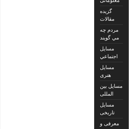
معلوماتی
گزیده
مقالات
مردم چه
مي گويند
مسايل
اجتماعي
مسايل
هنری
مسایل بین
المللی
مسایل
تاریخی
معرفی و