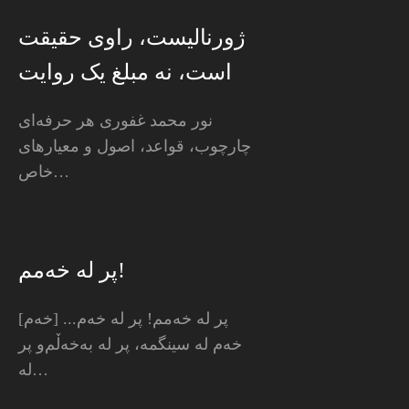
ژورنالیست، راوی حقیقت
است، نه مبلغ یک روایت
نور محمد غفوری هر حرفه‌ای
چارچوب، قواعد، اصول و معیارهای
خاص…
پر له خەمم!
[خه‌م] پر له خەمم! پر لە خەم...
خەم له سینگمە، پر لە بەخەڵم‌و پر
لە…