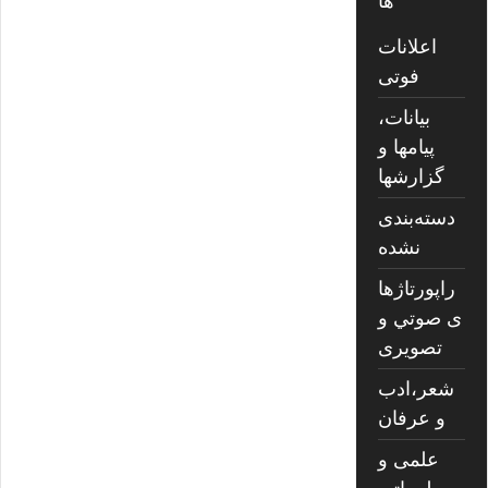
ها
اعلانات
فوتی
بیانات،
پیامها و
گزارشها
دسته‌بندی
نشده
راپورتاژها
ی صوتي و
تصويری
شعر،ادب
و عرفان
علمی و