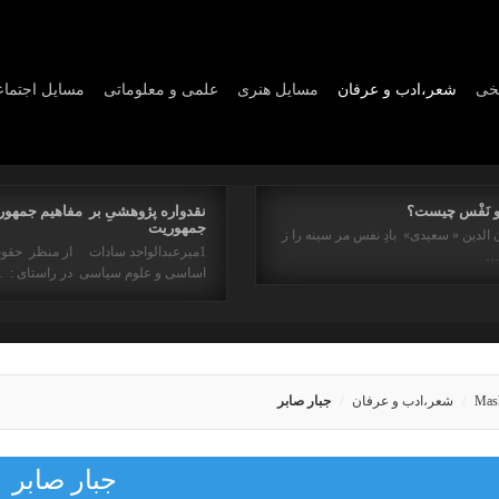
یخی
شعر،ادب و عرفان
مسايل هنری
علمی و معلوماتی
مسايل اجتما
و نَفْس چیست؟
نقدواره پژوهشیِ بر مفاهیم جمهور
جمهوریت
 الدین « سعیدی» بادِ نفس مر سینه را ز
1میرعبدالواحد سادات از منظر حقو
ه…
اساسی و علوم سیاسی در راستای : 
Mas
شعر،ادب و عرفان
جبار صابر
جبار صابر