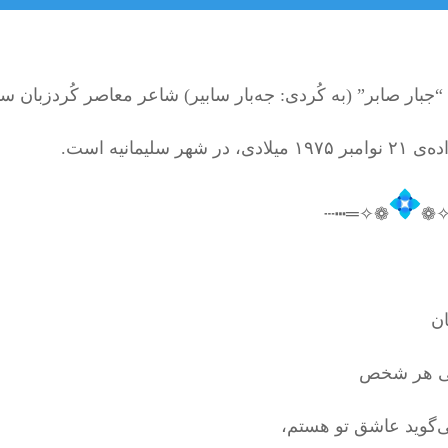
 “جبار صابر” (به کُردی: جەبار سابیر) شاعر معاصر کُردزبان 
لادی، در شهر سلیمانیه است.
❁✧═┅┄
┄┅
ان
گی هر شخص
‌گوید عاشق تو هستم،