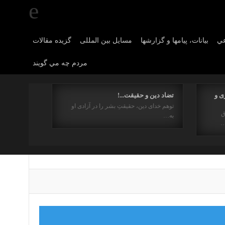
عي
بیانات، پیامها و گزارشها
مسایل بین المللی
گزیده مقالات
مردم چه مي گويند
ی و
تضاد دین و حقیقت...!
توهم خدای دین، حقیقتِ بشر را در آزادی او
ق
به…
…