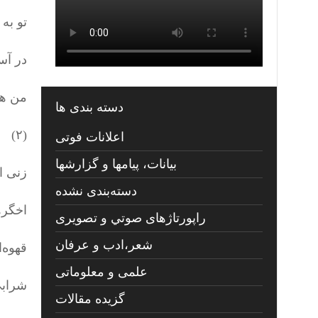
تو به
در آس
من هم
دسته بندی ها
(۲)
اعلانات فوتی
بیانات، پیامها و گزارشها
زنی ا
دسته‌بندی نشده
اخگره
راپورتاژهای صوتي و تصويری
شعر،ادب و عرفان
قهوه‌
علمی و معلوماتی
شرابی
گزیده مقالات