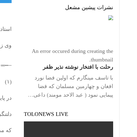
نشرات پیشین مشعل
استاد
وی زاده‌ی ۲۱ نوامبر ۱۹۷۵ می
An error occured during creating the
thumbnail.
═✧❁
رحلت با افتخار نوشته نذیر ظفر
با تاسف مینگارم که اولین فضا نورد
(۱)
افغان و چهارمین مسلمان که فضا
پیمایی نمود ( عبد الاحد مومند) داعی…
در پای
TOLONEWS LIVE
دلتن
که می