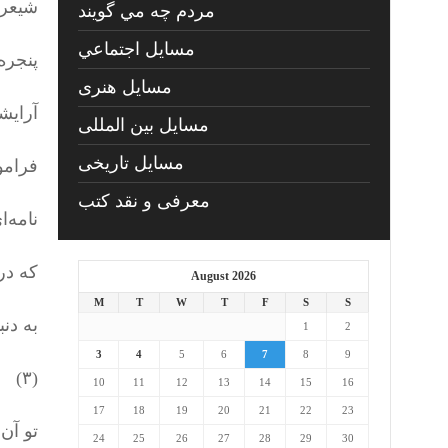
شیعری
مردم چه مي گويند
مسايل اجتماعي
پنجره
مسايل هنری
آرایش
مسایل بین المللی
مسایل تاریخی
فرامو
معرفی و نقد کتب
نامه‌ا
که در 
August 2026
M
T
W
T
F
S
S
به دن
1
2
3
4
5
6
7
8
9
(۳)
10
11
12
13
14
15
16
17
18
19
20
21
22
23
تو آن
24
25
26
27
28
29
30