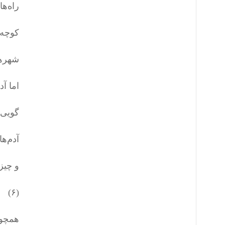
راه‌ه
کوچه‌ه
شهرها
اما آدم
گویی 
آدم‌ه
و چیز
(۶)
همچون