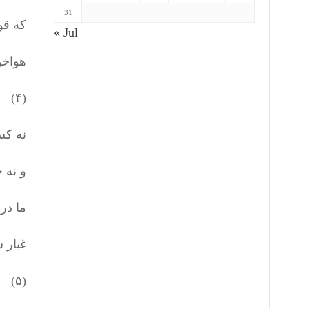
31
که قو
« Jul
هواخو
(۴)
نه کس
و نه 
ما در 
غبار 
(۵)