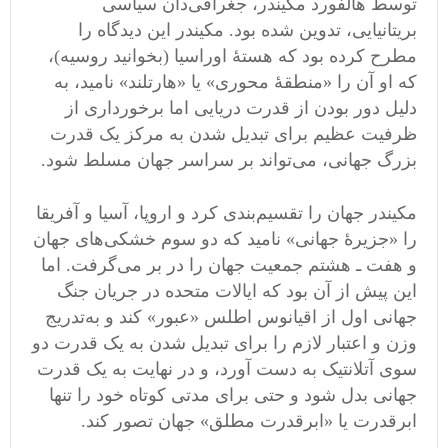
توسط هالفورد مکیندر، جغرافی‌دان سیاسی
بریتانیایی، تدوین شده بود. مکیندر این دیدگاه را
مطرح کرده بود که هستهٔ اوراسیا (بخوانید روسیه)،
که او آن را «منطقهٔ محوری» یا «هارتلند» نامید، به
دلیل دور بودن از قدرت دریایی اما برخورداری از
ظرفیت عظیم برای تبدیل شدن به مرکز یک قدرت
بزرگ جهانی، می‌تواند بر سراسر جهان مسلط شود.
مکیندر جهان را تقسیم‌بندی کرد و اروپا، آسیا و آفریقا
را «جزیرهٔ جهانی» نامید که دو سوم خشکی‌های جهان
و هفت ـ هشتم جمعیت جهان را در بر می‌گرفت. اما
این پیش از آن بود که ایالات متحده در جریان جنگ
جهانی اول از اقیانوس اطلس «عبور» کند و به‌تدریج
وزن و اعتبار لازم را برای تبدیل شدن به یک قدرت دو
سوی آتلانتیک به دست آورد، و در نهایت به یک قدرت
جهانی بدل شود و حتی برای مدتی کوتاه خود را تنها
ابرقدرت یا «ابرقدرت مطلق» جهان تصور کند.