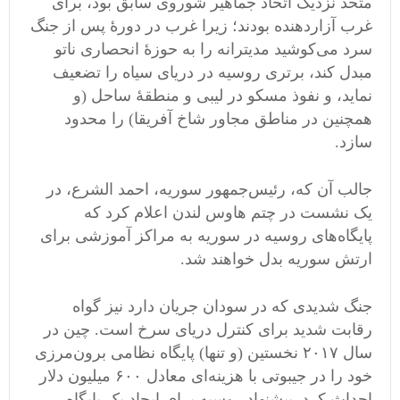
متحد نزدیک اتحاد جماهیر شوروی سابق بود، برای
غرب آزاردهنده بودند؛ زیرا غرب در دورهٔ پس از جنگ
سرد می‌کوشید مدیترانه را به حوزهٔ انحصاری ناتو
مبدل کند، برتری روسیه در دریای سیاه را تضعیف
نماید، و نفوذ مسکو در لیبی و منطقهٔ ساحل (و
همچنین در مناطق مجاور شاخ آفریقا) را محدود
سازد.
جالب آن که، رئیس‌جمهور سوریه، احمد الشرع، در
یک نشست در چتم هاوس لندن اعلام کرد که
پایگاه‌های روسیه در سوریه به مراکز آموزشی برای
ارتش سوریه بدل خواهند شد.
جنگ شدیدی که در سودان جریان دارد نیز گواه
رقابت شدید برای کنترل دریای سرخ است. چین در
سال ۲۰۱۷ نخستین (و تنها) پایگاه نظامی برون‌مرزی
خود را در جیبوتی با هزینه‌ای معادل ۶۰۰ میلیون دلار
احداث کرد. پیشنهاد روسیه برای ایجاد یک پایگاه