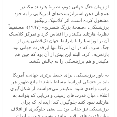
از زمان جنگ جهانی دوم، نظریهٔ هارتلند مکیندر
همچنان ذهن استراتژیست‌های آمریکایی را به خود
مشغول کرده است. اثر کلاسیک زبیگنیو
برژینسکی، «صفحهٔ بزرگ شطرنج» (۱۹۹۷)، مستقیماً
نظریهٔ هارتلند مکیندر را اقتباس کرد و تمرکز کلاسیک
آن بر اوراسیا را با شرایط جهان تک‌قطبی پس از
جنگ سرد، که در آن آمریکا تنها ابرقدرت جهانی بود،
بازتعریف کرد. البته این پیش از آن بود که چین هم
مکیندر و هم برژینسکی را به چالش بکشد.
به باور برژینسکی، برای حفظ برتری جهانی، آمریکا
باید بر خشکی اوراسیا مسلط باشد تا مانع ظهور هر
رقیب واحدی شود. مکیندر می‌خواست از شکل‌گیری
ائتلاف میان قدرت‌های زمینی و دریایی که بتوانند به
هارتلند نفوذ کنند جلوگیری کند؛ ایده‌ای که برای
برژینسکی نیز جذاب بود ــــ یعنی جلوگیری از ائتلاف
میان قدرت‌های رقیبی مانند روسیه، چین، و ایران.