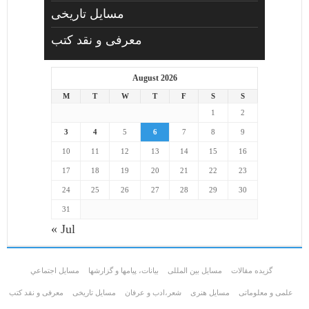
مسایل تاریخی
معرفی و نقد کتب
August 2026
M
T
W
T
F
S
S
1
2
3
4
5
6
7
8
9
10
11
12
13
14
15
16
17
18
19
20
21
22
23
24
25
26
27
28
29
30
31
« Jul
گزیده مقالات
مسایل بین المللی
بیانات، پیامها و گزارشها
مسايل اجتماعي
علمی و معلوماتی
مسايل هنری
شعر،ادب و عرفان
مسایل تاریخی
معرفی و نقد کتب