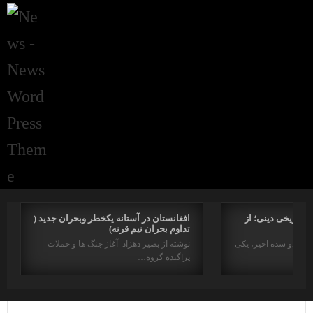
راتاریخی دینی؛ از
افغانستان در آستانه یکخطر وبحران جدید (
تداوم بحران نیم قرنه)
د در دو سده اخیر، یکی
نوشته از بصیر دهزاد آغاز جنگ ها و حملات
پراگنده گروه…