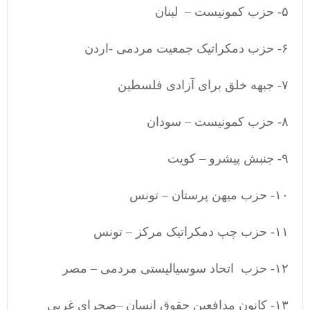
۵- حزب کمونیست – لبنان
۶- حزب دمکراتیک جمعیت مردمی -اردن
٧- جبهه خلق برای آزادی فلسطین
٨- حزب کمونیست – سودان
٩- جنبش پیشرو – کویت
١٠- حزب میهن پرستان – تونس
١١- حزب چپ دمکراتیک مرکز – تونس
١٢- حزب اتحاد سوسیالیستی مردمی – مصر
١٣- کانون مدافعین حقوق انسان –صحرای غربی