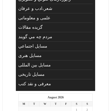
شعر،ادب و عرفان
علمی و معلوماتی
گزیده مقالات
مردم چه مي گويند
مسايل اجتماعي
مسايل هنری
مسایل بین المللی
مسایل تاریخی
معرفی و نقد کتب
August 2026
M
T
W
T
F
S
S
1
2