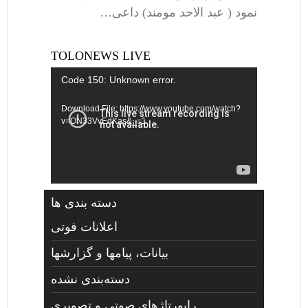
نمود ( عبد الاحد مومند) داعی…
TOLONEWS LIVE
Video
Code 150: Unknown error.
Player
Download File: https://www.youtube.com/watch?
v=ON33VvEdKas&_=1
دسته بندی ها
اعلانات فوتی
بیانات، پیامها و گزارشها
دسته‌بندی نشده
راپورتاژهای صوتي و تصويری