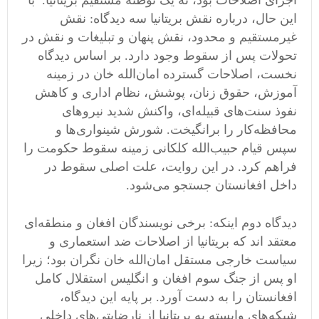
اجرای اصلاحات بود، نه یک توطئه مستقیم بریتانیا. با
این حال، درباره نقش بریتانیا سه دیدگاه: نقش
غیرمستقیم و محدود، نقش پنهان و تبلیغات و نقش در
تحولات پس از سقوط وجود دارد. بر اساس دیدگاه
نخست، اصلاحات گسترده امان‌الله خان در زمینه
آموزش، حقوق زنان، پوشش، نظام اداری و کاهش
نفوذ سنت‌های قبیله‌ای، واکنش شدید نیروهای
محافظه‌کار را برانگیخت. شورش شینواری‌ها و
سپس قیام حبیب‌الله کلکانی زمینه سقوط حکومت را
فراهم کرد. در این روایت، علت اصلی سقوط در
داخل افغانستان جستجو می‌شود.
دیدگاه دوم اینکه: برخی نویسندگان افغان و منطقه‌ای
معتقد اند که بریتانیا از اصلاحات ضد استعماری و
سیاست خارجی مستقل امان‌الله خان نگران بود؛ زیرا
او پس از جنگ سوم افغان و انگلیس استقلال کامل
افغانستان را به دست آورد. بر پایه این دیدگاه،
شبکه‌های وابسته به بریتانیا از نارضایتی‌های داخلی