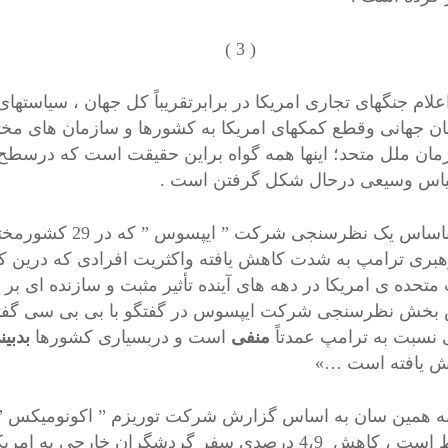
( 3 
 جنگهای تجاری امریکا در برابرتقریباً کل جهان ، سیاستهای
ن جهانی وقطع کمکهای امریکا به کشورها و سازمان های مختلف
مان ملل متحد؛ اینها همه گواه براین حقیقت است که درسطح 
اس وسیعی درحال شکل گرفتن است .
باساس یک نظرسنجی
هبری ترامپ به شدت کاهش یافته واکثریت افرادی که درین کش
 متحده ی امریکا در دهه های آینده تأثیر مثبت و سازنده ای بر
بخش نظرسنجی شرکت ایپسوس در گفتگو با بی بی سی گفته 
 نسبت به ترامپ عمدتاً
منفی
است و دربسیاری کشورها
بدبین
ش یافته است …»
ین سان به اساس گزارش شرکت توریزم ” اکونومیکس ” ک
مرتبط است ، کاهش 4،9 درصدی سفر گردشگران خارجی