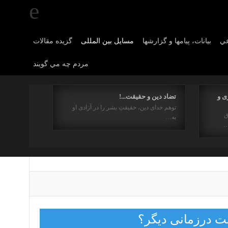
عي
بیانات، پیامها و گزارشها
مسایل بین المللی
گزیده مقالات
مردم چه مي گويند
ی و
تضاد دین و حقیقت...!
توهم خدای دین، حقیقتِ بشر را در آزادی او
ق
به…
…
ت درزمانی دیگر؟