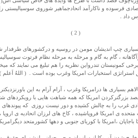
چوف قصد داشت با طرح ها وایده های خاص سیاسی اش( « پ
تصادی فرسوده و ناکارآمد اتحادجماهیر شوروی سوسیالیستی را د
 داد .
( 2 
ی چپ اندیشان مومن در روسیه و درکشورهای طرفدار شوروی
آگاهانه ، گام به گام و مرحله به مرحله نظام فرتوت سوسیا
 برخی کمونیستان تندرواین نظریه را هم تبلیغ می نمایند که م
 استراتژی استخبارات امریکا وغرب بوده است . ( اللهُ اَعلم )
م بسیاری ها درامریکا وغرب ، آرام آرام به این باورنزدیکتر
صد بزرگترکردن امریکا که همه شباهت هایی با رویکردهای شتا
دی غرب را به چالش کشیده و دور نیست روزی که پیوندهای سیا
 متحده ی امریکا فروپاشیده ، کاخ های لرزان اتحادیه ی اروپا ، ن
 باجاپان ،امریکا با کوریای جنوبی و دهها کشورمتحد دیگرامریکا
شدن آمریکا از سازمان صحی جهان ، ازشورای حقوق بشرس