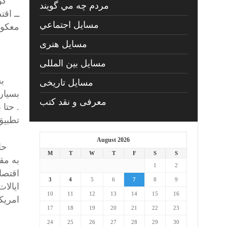
گوربا
مردم چه مي گويند
ــ اق
مسايل اجتماعي
معکوس
مسايل هنری
)
مسایل بین المللی
بسیار
مسایل تاریخی
بسیار
معرفی و نقد کتب
. حتا
تطبیق
August 2026
حالاه
M
T
W
T
F
S
S
به مق
1
2
اقتصا
3
4
5
6
7
8
9
ایالات
10
11
12
13
14
15
16
امریکا
17
18
19
20
21
22
23
24
25
26
27
28
29
30
خارج 