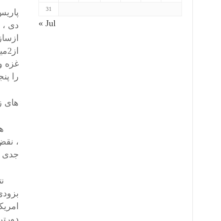
31
پاریس
« Jul
دی ، 
ازساز
غزه و
را پنج
های ز
همه م
، نقض
جدی ا
نتایج
بزودی
امریک
دورتر