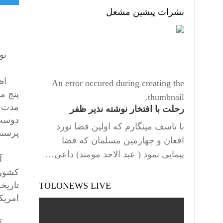
نشرات پیشین مشعل
)
نو
اظهار
An error occured during creating the
پنج م
thumbnail.
مدت ک
رحلت با افتخار نوشته نذیر ظفر
دوست 
با تاسف مینگارم که اولین فضا نورد
پرسند
افغان و چهارمین مسلمان که فضا
پیمایی نمود ( عبد الاحد مومند) داعی…
– آیا
کشور 
تاریخ
TOLONEWS LIVE
امریکا