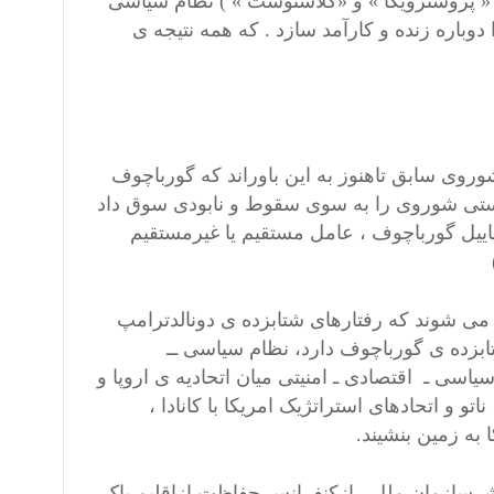
روسترویکا » و «گلاسنوست » ) نظام سیاسی
وباره زنده و کارآمد سازد . که همه نتیجه ی
 سابق تاهنوز به این باوراند که گورباچوف
لیستی شوروی را به سوی سقوط و نابودی سوق داد
یخاییل گورباچوف ، عامل مستقیم یا غیرمستقیم
 می شوند که رفتارهای شتابزده ی دونالدترامپ
بزده ی گورباچوف دارد، نظام سیاسی ــ
سی ـ اقتصادی ـ امنیتی میان اتحادیه ی اروپا و
اتو و اتحادهای استراتژیک امریکا با کانادا ،
 به زمین بنشیند.
ازمان ملل ، ازکنفرانس حفاظت ازاقلیم پاک