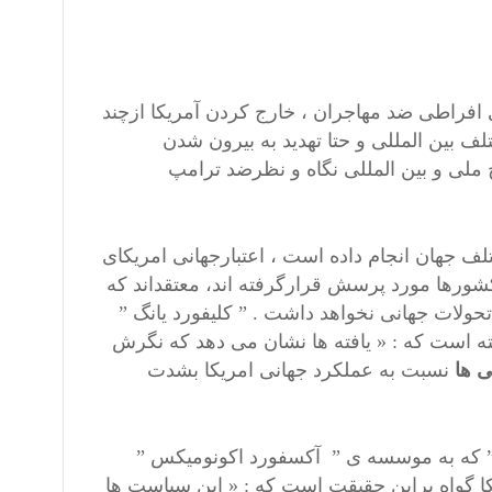
 افراطی ضد مهاجران ، خارج کردن آمریکا ازچند
 بین المللی و حتا تهدید به بیرون شدن
ملی و بین المللی نگاه و نظرضد ترامپ
 شرکت ” ایپسوس ” که در 29 کشورمختلف جهان انجام داده است ، اعتبارجهانی امریکای
ورها مورد پرسش قرارگرفته اند، معتقداند که
 تحولات جهانی نخواهد داشت . ” کلیفورد یانگ ”
است که : « یافته ها نشان می دهد که نگرش
ی ها
نسبت به عملکرد جهانی امریکا بشدت
ه به موسسه ی ” آکسفورد اکونومیکس ”
 به امریکا گواه براین حقیقت است که : « این سیاست ها