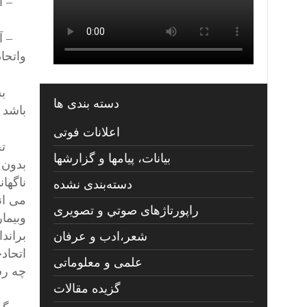
– آیا
– آیا
واتحاد
بسیار
دسته بندی ها
باشد د
اعلانات فوتی
تجربه
بیانات، پیامها و گزارشها
بدون 
ناگها
دسته‌بندی نشده
می ان
راپورتاژهای صوتي و تصويری
وبیما
براند
شعر،ادب و عرفان
اتحاد
علمی و معلوماتی
چه رس
گزیده مقالات