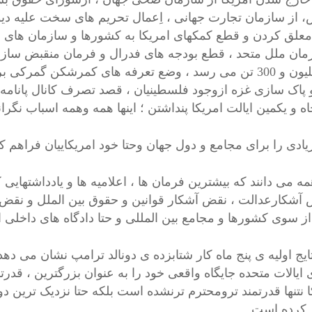
، از سازمان تجارت جهانی ، اِعمال تحریم های سخت علیه دی
معلق کردن و قطع کمکهای امریکا به کشورها و سازمان های مخ
مان ملل متحد ، قطع بودجه های فدرال و فرمان منقبض سازی
از2میلیون و 300 تن می رسد ، وضع تعرفه های کمرشکن گمر
 پاک سازی غزه ازوجود فلسطینیان ، قصد تصرف کانال پانامه با 
اه و یکمین ایالت امریکا پنداشتن ؛ اینها همه وهمه اسباب نگرا
یادی را برای مجامع و دول جهان وحتا خود امریکاییان فراهم 
ی دانند که بیشترین فرمان ها ، اعلامیه ها و یادداشتهایی ک
 آشکارعدالت ، نقض آشکار قوانین و حقوق بین الملل و نقض
ز سوی کشورها و مجامع بین المللی و حتا دادگاه های داخلی 
 اولیه ی پنج ماه کار شتابزده ی دونالد ترامپ نشان می دهد 
 ایالات متحده جایگاه واقعی خود را به عنوان بزرگترین ، قد
ا نتنها قدرتمند ترومحترم ترنشده است بلکه حتا نزدیک ترین د
 کرده است .