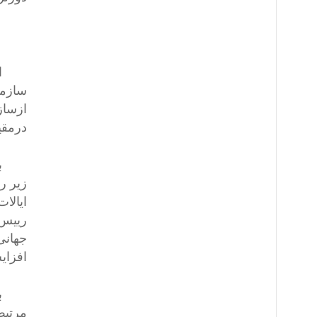
)
اعلام
سازما
ازساز
درمقی
زیر ر
ایالات
رییس 
جهانی
افزای
به هم