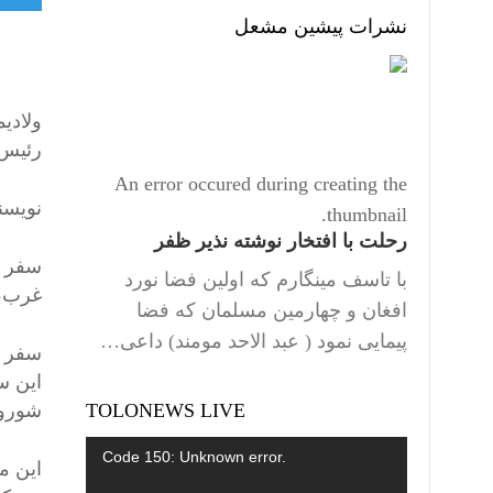
نشرات پیشین مشعل
ولادی
رئیس‌جمه
An error occured during creating the
نویسند
thumbnail.
رحلت با افتخار نوشته نذیر ظفر
سفر پ
با تاسف مینگارم که اولین فضا نورد
غرب، 
افغان و چهارمین مسلمان که فضا
پیمایی نمود ( عبد الاحد مومند) داعی…
سفر ر
این س
TOLONEWS LIVE
شوروی
Video
Code 150: Unknown error.
این م
Player