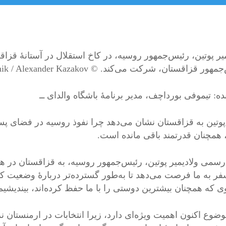
میر پوتین، رئیس‌جمهور روسیه، در کاخ استقلال در آستانهٔ قزاق
ور قزاقستان، شرکت می‌کند. © Sputnik / Alexander Kazakov
ه: تیموفی بورداچف، مدیر برنامهٔ باشگاه والدای ــ
وتین به قزاقستان نشان می‌دهد چرا نفوذ روسیه در فضای 
همچنان قدرتمند باقی مانده است.
سمی ولادیمیر پوتین، رئیس‌جمهور روسیه، به قزاقستان در هفت
فر به ما فرصت می‌دهد تا به‌طور گسترده‌تر دربارهٔ وضعیت ک
 که همچنان بیشترین دوستی را با ما حفظ کرده‌اند، بیندیشیم
وضوع اکنون اهمیت ویژه‌ای دارد، زیرا انتخابات در ارمنستان 