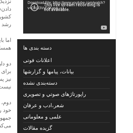
نزدیک
Download File: https://www.youtube.com/watch?
دادن»
v=ON33VvEdKas&_=1
کشوره
رشد ش
همسای
دسته بندی ها
اعلانات فوتی
دو دل
برای 
بیانات، پیامها و گزارشها
نیز پ
دسته‌بندی نشده
نیست
راپورتاژهای صوتي و تصويری
دوم، 
شعر،ادب و عرفان
خود را
علمی و معلوماتی
جمهور
می‌کن
گزیده مقالات