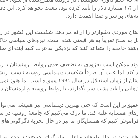
بیش از ۱٫۴ میلیارد دلار را تأیید کرده بود، تبعیت نخواهد کرد.
یه‌های پر سر و صدا اهمیت دارد.
تان موردی دشوارتر را ارائه می‌دهد. شکست این کشور در ر
یل به صلح تقریباً به هر قیمتی شده است. نیروهای سیاسی حاکم
شند جامعه را متقاعد کنند که نزدیکی به غرب کلید آینده‌ای صل
وند ممکن است به‌زودی به تضعیف جدی روابط ارمنستان با روس
د کند. اما علت آن صرفاً شکست دیپلماسی روسیه نیست. ریشهٔ
ارمنستان از زمان استقلال در سال ۱۹۹۱ پی
یی را باید پشت سر بگذارند، یا روابط روسیه و ارمنستان در ۱۰ یا ۱۵ سال آینده چگونه خواهد بو
 عمیق‌تر این است که حتی بهترین دیپلماسی نیز همیشه نمی‌توان
ای همسایه غلبه کند. ما درک می‌کنیم که جامعهٔ روسیه در سا
 فراموش کنیم که همسایگان ما نیز در حال تجربهٔ دگرگونی‌های
ای جدید در حال بلوغ‌اند و اغلب ملی‌گراتر هستند؛ تا حدی به ا