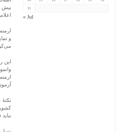
24
25
26
27
28
29
30
31
اعلام
« Jul
ارمنس
و تما
می‌کو
این ر
وانمو
آزمون‌ها
نکتهٔ
کشوره
نباید
نسل‌ه