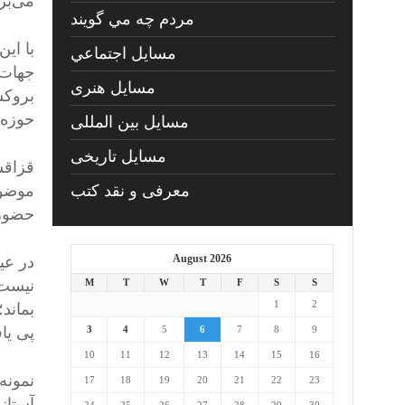
می‌برن
مردم چه مي گويند
با ای
مسايل اجتماعي
جهات،
مسايل هنری
بروکس
حوزه‌
مسایل بین المللی
مسایل تاریخی
قزاقس
معرفی و نقد کتب
حضور 
August 2026
در عین
نیست 
M
T
W
T
F
S
S
1
2
بماند
پی یا
3
4
5
6
7
8
9
10
11
12
13
14
15
16
نمونه
17
18
19
20
21
22
23
آستان