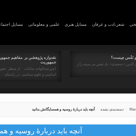
یخی
شعر،ادب و عرفان
مسايل هنری
علمی و معلوماتی
مسايل اجتما
و نَفْس چیست؟
نقدواره پژوهشیِ بر مفاهیم جمهور
جمهوریت
 الدین « سعیدی» بادِ نفس مر سینه را ز
1میرعبدالواحد سادات از منظر حقو
ه…
اساسی و علوم سیاسی در راستای : 
Mas
دسته‌بندی نشده
آنچه باید دربارهٔ روسیه و همسایگانش بدانید
آنچه باید دربارهٔ روسیه و ه