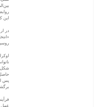
بین‌ا
روابط
این کش
در ار
«انتخ
روسیه 
اوکرا
ناتوا
حاصل 
برگشت
فرآین
عمل کن