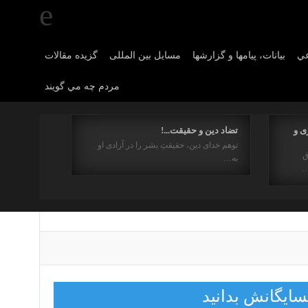
عي
بیانات، پیامها و گزارشها
مسایل بین المللی
گزیده مقالات
مردم چه مي گويند
ی و
تضاد دین و حقیقت...!
توهم خدای دین، حقیقتِ بشر را در آزادی او
ق
به…
…
مسایگانش بدانید