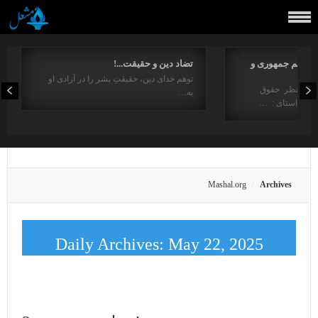
مفاهیم جمهوری و
تضاد دین و حقیقت...!
توهم خدای دین، حقیقتِ بشر را در آزادی او
ت از منظر حقوق
به…
در راستای : …
Mashal.org
Archives
Daily Archives:
May 22, 2025