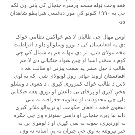
هغه وخت ټوله سېمه ورسره جنجال کي پاتې وي لکه
چې په ۱۹۹۰ کلونو کې موږ ددغسي شرایطو شاهدان
وو.
اوس مهال چې طالبان لا هم ځواکمن نظامي ځواک
دي په افغانستان کې د نورو وسلوالو ډلو د افراطیت
مخه نیولای شي، تر دي مهاله هم په شمال کې چې
کوم د منځنۍ اسیا او چین هیواد جنګیالي دي لا هم
طالب د خپل مشر په صفت پېژني او طالب هم د
افغانستان اړوند حیاتي رول لوبولای شي، که په لوی
لاس د طالب ځواک کمزوری کیږي ، د هغوی د وېشلو
هڅې کيږي او پرځای يې داعش او نوري هغه جنګیالي
ډلې چې محدودیت او معلومه جغرافیه نه مني
دهغوی څخه د افغان حکومت او نړیوالو ملاتړ کیږي
دابه بیا ډیره جنجالي او داسي ستونزه وي چې جګړه
به اوږديږي، سوله به نفي کيږي او د لومړي بن په
څیر تیروتنه به وي چې جبران به يې اسانه نه وي،