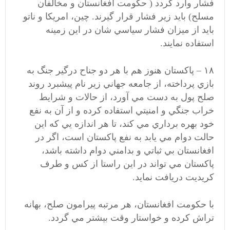
فشار وارد گردد ( حكومت افغانستان و مخالفان
مسلح) بايد زير فشار قرار گيرند. چين، امريكا و ناتو
بايد از ميزان فشار سياسي شان در اين زمينه
استفاده نمايند.
۱۸ – پاکستان هنوز هم با هر دو جناح درگير جنگ به
بازي پرداخته، از جامعه جهاني زير نام پيشبرد روند
صلح پول به دست مي آورد، از حالات و شرايط
خراب جنگي و امنيتي استفاده كرده و از آن به نفع
خود بهره برداري مي كند، تا هر اندازه يي كه اين
حالت دوام مي يابد به نفع پاكستان است، اگر در
افغانستان بي ثباتي و بدامني دوام داشته باشد،
پاكستان مي تواند در اين راستا از كس و طرف
كريديت دريافت نمايد.
با حكومت افغانستان، هر مرتبه پيرامون صلح، بهانه
تراش كرده و خواستار وقت بيشتر مي گردد.