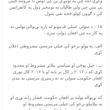
وکړي لکه چې په لومړي بن کې اوس دا تیروتنه ځينې
يې مني چې ولي طالبان په یومخیز ډول په کانفرانس
کې د ګډون کولو څخه نفي شول.
۱۵ – د سولې عملي قدمونو له پاره نړیوالې ټولنې ته
په کار ده چې افغان دولت سره :
الف: په ټولو برخو کې خپلې مرستې مشروطې اعلان
کړي
ب : خپل پوځي او سیاسي ملاتړ مشروط او محدود
کړي که د ۲۰۱۶ ز کال تر پایه او یا ۲۰۱۷ کال پوري
افغان حکومت سولې ته نه رسیږي مرستي به بندی
کړي
که نړیواله ټولنه پر افغان حکومت فشار رانه وړي او
په بېلابېلو برخو کې خپلې مرستې مشروط او