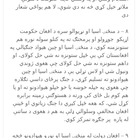
ملاتړ خپل کړي څه نه دي شوې، لا هم یواځي شعار
دی
۸ – د منځنۍ اسیا او نړیوالو سره د افغان حکومت
اړیکو جوړولو او پرمختګ ته په کتلو سوله نوره هم
ستونزمنه کوي، د منځنۍ اسیا او چین هیواد جنګیالي په
افغانستان کې يې ځپل ستونزه نه شي حل کولای، او
داهم ستونزه نه شي حل کولای چې هغوی ژوندي
ونیول شي او لاس تړلي يې د منځنۍ اسیا او چین
هیوادونو ته تسلیم کړي، د جنګ پرځای داسي تګلاره
چې هغوی په خپله خوښه یا خو خپلو هیوادونو ته او یا
هم کوم بل ځای کې ورته د هستوګنې زمینه برابره
کړل شي، که هغه ځپل کیږي دا جنګ زیاتوي او ځينې
افغان مخالفې وسلوالي ډلې به هم د هغوی د ساتنې
له پاره پر جګړه تمرکز کوي.
۹ – افغان دولت له منځنۍ اسیا او نورو هیوادونو څخه