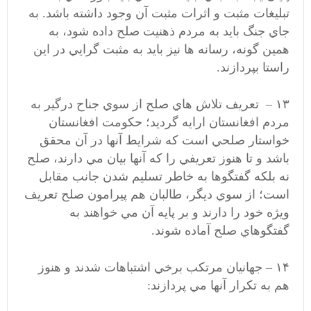
تبليغات مثبت و اثرات مثبت آن وجود داشته باشد. به
جاي جنگ بايد به مردم ذهنيت صلح داده شود، به
همين گونه، رسانه ها نيز بايد به مثبت گرايي در اين
راستا بپردازند.
۱۳ – تعريف تلاش هاي صلح از سوي جناح درگير به
مردم افغانستان ارايه گرديد؛ حكومت افغانستان
خواستار صلحي است كه شرايط آنها در آن محقق
باشد و تا هنوز تعريفي را كه آنها بيان مي دارند، صلح
نه بلكه گفتگوها به خاطر تسليم شدن جانب مقابل
است؛ از سوي ديگر، طالبان هم پيرامون صلح تعريف
ويژه خود را دارند و بر پايه آن مي خواهند به
گفتگوهاي صلح آماده شوند.
۱۴ – جهانيان مرتكب برخي اشتباهات شدند و هنوز
هم به تكرار آنها مي پردازند: