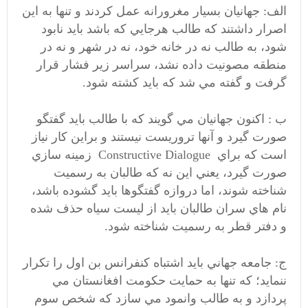
الف: جهانيان بسيار مغرورانه عمل كردند و تنها به اين
اصرار داشتند كه طالب هرجايي كه باشد بايد نابود
شود، به طالب نه در خانه خود، نه در شهر و نه در
منطقه مصونيت داده نشد، سراسر زير فشار قرار
گرفت و گفته مي شد كه بايد كشته شود.
ب : اكنون جهانيان مي گويند كه با طالب بايد گفتگو
صورت گيرد و آنها تروريست نيستند و براين كار نياز
است كه براي Constructive Dialogue زمینه سازي
صورت گيرد، يعني اين نه كه طالبان به رسميت
شناخته شوند، اما دروازه گفتگوها بايد گشوده باشد،
نام هاي سران طالبان بايد از ليست سياه حذف شده
و دفتر قطر به رسميت شناخته شود.
ج: جامعه جهاني بايد اشتباه كنفرانس بن اول را تكرار
ننمايد؛ كه تنها به حمايت حكومت افغانستان مي
پردازد و به طالب وانمود مي سازد كه شخص سوم