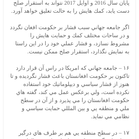
پايان سال 2016 و اوايل 2017 نتواند به استقرار صلح
دست يابد، كمك هايش را به حالت تعليق خواهد آورد.
اگر جامعه جهاني سبب فشار بر حكومت افغان نگردد
و در ساحات مختلف كمك و حمايت هايش را
مشروط نسازد، و فشار عملي خود را در اين راستا
به نمايش نگذارد، استقرار صلح ممكن نيست.
۱۶ – جامعه جهاني كه امريكا در راس آن قرار دارد
تاكنون بر حكومت افغانستان باعث فشار نگرديده و تا
هنوز از فشار سياسي و ديپلوماتيك خود استفاده
نكرده است، ولي برعكس عمل مي كند، گفته هاي
حكومت افغانستان را مي پذيرد و از آن در سطح
ملي و منطقه يي و بين المللي حمايت سياسي و
نظامي مي نمايد.
۱۷ – در سطح منطقه يي هم بر طرف هاي درگير