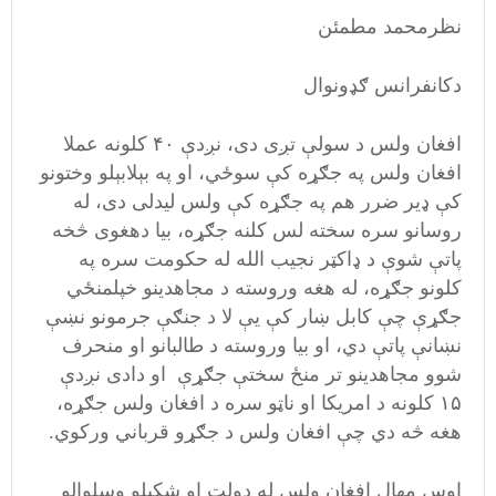
نظرمحمد مطمئن
دکانفرانس ګډونوال
افغان ولس د سولې تږی دی، نږدې ۴۰ کلونه عملا
افغان ولس په جګړه کې سوځي، او په بېلابېلو وختونو
کې ډیر ضرر هم په جګړه کې ولس لیدلی دی، له
روسانو سره سخته لس کلنه جګړه، بیا دهغوی څخه
پاتې شوې د ډاکټر نجیب الله له حکومت سره په
کلونو جګړه، له هغه وروسته د مجاهدینو خپلمنځي
جګړې چې کابل ښار کې يې لا د جنګې جرمونو نښې
نښانې پاتې دي، او بیا وروسته د طالبانو او منحرف
شوو مجاهدینو تر منځ سختې جګړې او دادی نږدې
۱۵ کلونه د امریکا او ناټو سره د افغان ولس جګړه،
هغه څه دي چې افغان ولس د جګړو قرباني ورکوي.
اوس مهال افغان ولس له دولت او شکېلو وسلوالو