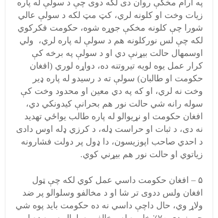
په ارام مخکې روان دی لکه دوی چې د سولې له پاره
زیات وخت او کلونه لري، کټ مټ لکه د سولې عالي
شورا چې کلونه مخکې جوړه شوه، حکومت فکرکوي
لکه چې لس نورکلونه هم د سولې له پاره لري، ولي
اوسمهال حالت بیړنې دي او د سولې په برخه کې
کرار عمل یوه لویه تیروتنه ده، دواړه لوري (افغان
حکومت او طالبان) سولې ته د رسیدو له پاره ډیر
وخت نه لري، او که په دي معین او محدود وخت کې
سوله رانه شي حالت نور هم بحرانې کیدونکي دي،
افغان حکومت او نړیوالو له پاره طالب یواځي تهدید
نه دی، د ثبات او حراست ډله، د کرزي ډله اوس دادی
د احدي صاحب اپوزیسون، دا ډول پر دولت فشارونه
زیاتوي او حالت نور هم بیړني کوي.
۵ – افغان حکومت داسي عمل کوي لکه چې ټول
افغان ولس ددوی تر شا او د مخالفو وسلوالو پر ضد
ولاړ وي، حال داچې داسي نه ده حکومت باید پوه شي