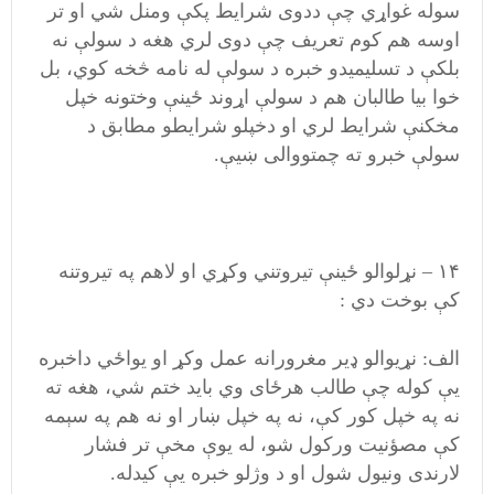
سوله غواړي چې ددوی شرایط پکې ومنل شي او تر
اوسه هم کوم تعریف چې دوی لري هغه د سولې نه
بلکې د تسلیمیدو خبره د سولې له نامه څخه کوي، بل
خوا بیا طالبان هم د سولې اړوند ځينې وختونه خپل
مخکنې شرایط لري او دخپلو شرایطو مطابق د
سولې خبرو ته چمتووالی ښيې.
۱۴ – نړلوالو ځينې تیروتني وکړي او لاهم په تیروتنه
کې بوخت دي :
الف: نړیوالو ډیر مغرورانه عمل وکړ او یواځي داخبره
يې کوله چې طالب هرځای وي باید ختم شي، هغه ته
نه په خپل کور کې، نه په خپل ښار او نه هم په سېمه
کې مصؤنیت ورکول شو، له یوې مخې تر فشار
لارندی ونیول شول او د وژلو خبره يې کیدله.