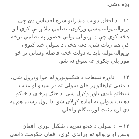
ډډه وشي.
۱۱ – د افغان دولت مشرانو سره احساس دی چې
نړیواله ټولنه پیسي ورکوی، نظامي ملاتړ يې کوي ا و
هڅه کوي چې د نړیوالې ټولني حضور په نظامي برخه
کې هم زیات شي، دغه هڅې د سولې خنډ کیږي،
نړیواله ټولنه باید له دولت څخه فاصله وساتي تر څو
موږ بلې جګړې ته سوق نه شو.
۱۲ – ناوړه تبلیغات د شکېلولورو له خوا ودرول شي،
د منفي تبلیغاتو پر ځای سولې ته در سیدو او مثبت
تلبیغاتو باندي باور وکړل شي. د جنګ پرځای د خلکو
ذهنیت سولې ته اماده کړلای شو، دا ډول رسنۍ هم په
دي اړه مثبت لورته ګام واخلي.
۱۳ – د سولې د هڅو تعریف شکېل لوري افغان
ولس او نړیوالو ته وړاندي کړي، افغان حکومت داسي