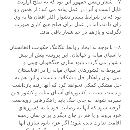
۷ – شعار رييس جمهور اين بود كه به صلح اولويت
قايل است و آنرا در عمل پياده مي كند؛ از همين رو
بود كه در شرايط بسيار دشوار اكثر افغان ها به وي
راي دادند، اما در عمل براي صلح هيچ كاري صورت
نگرفت و بازهم در حد شعار باقي ماند.
۸ – با توجه به ايجاد روابط تنگاتنگ حكومت افغانستان
با آسياي ميانه و جهانيان، اين پروسه بيش از پيش
دشوار مي گردد، نابود سازي جنگجويان چيني و
مربوط به كشورهاي اسياي ميانه را در افغانستان
نمي توان راهكار حل مشكلات دانست و اين هم به
حل مشكل كمكي نخواهد كرد كه آنها زنده بازداشت
و دست بسته به كشورهاي آسياي ميانه و كشور چين
سپرده شوند، به جاي جنگ بايد راهكارهايي رويدست
گرفته شود كه آنها به رضايت خود يا به كشورهاي
خود بروند و يا هم در جاي ديگري براي شان زمينه
اقامت تدارك ديده شود؛ اگر عزم نابود سازي آنها