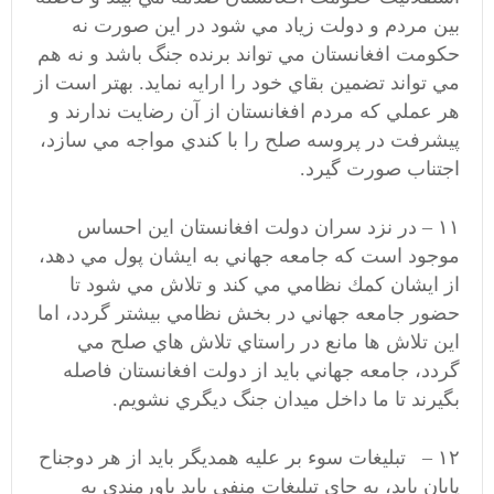
بين مردم و دولت زياد مي شود در اين صورت نه
حكومت افغانستان مي تواند برنده جنگ باشد و نه هم
مي تواند تضمين بقاي خود را ارايه نمايد. بهتر است از
هر عملي كه مردم افغانستان از آن رضايت ندارند و
پيشرفت در پروسه صلح را با كندي مواجه مي سازد،
اجتناب صورت گيرد.
۱۱ – در نزد سران دولت افغانستان اين احساس
موجود است كه جامعه جهاني به ايشان پول مي دهد،
از ايشان كمك نظامي مي كند و تلاش مي شود تا
حضور جامعه جهاني در بخش نظامي بيشتر گردد، اما
اين تلاش ها مانع در راستاي تلاش هاي صلح مي
گردد، جامعه جهاني بايد از دولت افغانستان فاصله
بگيرند تا ما داخل ميدان جنگ ديگري نشويم.
۱۲ – تبليغات سوء بر عليه همديگر بايد از هر دوجناح
پايان يابد، به جاي تبليغات منفي بايد باورمندي به