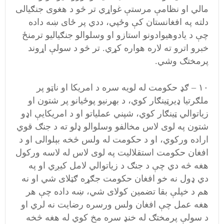
مالي او نظامې مرستې غواړي تر څو د هغوی جنګیالی
دلته په افغانستان کې وځپي، ددي پر ځای ښه داده
چې د یادوهیوادونو استازو او وسلوالو جنګیالیو ترمنځ
خبرو اترو ته لاره هواره کړي. تر څو د سولې اړوند
پرمختګ وشي.
۱۰ – ګډ حکومت له لویه سره د امریکا او ناټو پر
ملګرتیا ډیرټینګار کوي، د بهرنیو پوځیانو پر شتون او
زیاتوالي ټینګار کوي، شپني عملیاتو او د امریکايې اډو
شتون په لوی لاس مخالفو وسلوالو ډلو ته د جنګ قوي
اراده ورکوي، او د حکومت له ولس څخه بېلوالی او د
افغان حکومت استقلالیت په لوی لاس له لاسه ورکول
هغه څه دي چې د جنګ د زیاتوالي لامل کيږي او په
دي ډول نه خو افغان حکومت جګړه ګټلای شي او نه
هم د خپلې بقا تضمین کولای شي، ښه داده چې هر
هغه عمل چې افغان ولس ورسره رضایت نه لري او
د سولې پرمختګ له خنډ سره مخ کوي له هغه څخه