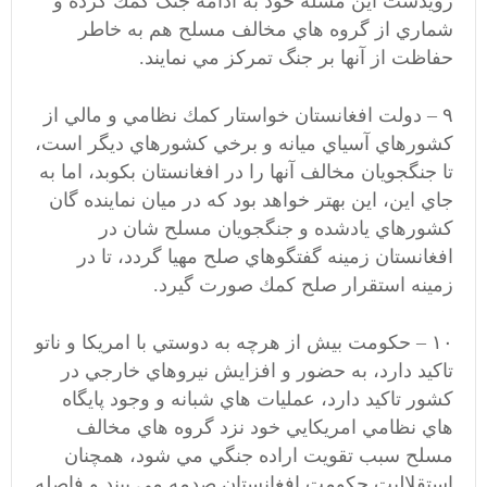
رويدست اين مسله خود به ادامه جنگ كمك كرده و
شماري از گروه هاي مخالف مسلح هم به خاطر
حفاظت از آنها بر جنگ تمركز مي نمايند.
۹ – دولت افغانستان خواستار كمك نظامي و مالي از
كشورهاي آسياي ميانه و برخي كشورهاي ديگر است،
تا جنگجويان مخالف آنها را در افغانستان بكوبد، اما به
جاي اين، اين بهتر خواهد بود كه در ميان نماينده گان
كشورهاي يادشده و جنگجويان مسلح شان در
افغانستان زمينه گفتگوهاي صلح مهيا گردد، تا در
زمينه استقرار صلح كمك صورت گيرد.
۱۰ – حكومت بيش از هرچه به دوستي با امريكا و ناتو
تاكيد دارد، به حضور و افزايش نيروهاي خارجي در
كشور تاكيد دارد، عمليات هاي شبانه و وجود پايگاه
هاي نظامي امريكايي خود نزد گروه هاي مخالف
مسلح سبب تقويت اراده جنگي مي شود، همچنان
استقلاليت حكومت افغانستان صدمه مي بيند و فاصله