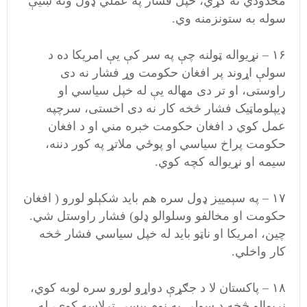
محدودي نه کړي، خپل فشار په عملي ډول ونه ښيې
سوله به ستونزمنه وي.
۱۶ – نړیواله ټولنه چې په سر کې يې امریکا ده د
سولې اړوند پر افغان حکومت وړ فشار نه دی
راوستی، او تر دی مهاله يې له خپل سیاسي او
ډیپلوماټیک فشار څخه کار نه دی اخستی، سرچپه
عمل کوي د افغان حکومت خبره مني او د افغان
حکومت پراخ سیاسي او پوځي ملاتړ په کور دننه،
سيمه او نړیواله کچه کوي.
۱۷ – په سېمییز ډول سره هم باید شکېلو لورو ( افغان
حکومت او مخالفو وسلوالو ډلو) فشار راوستل شي.
چین، امریکا او ناټو باید له خپل سیاسي فشار څخه
کار واخلي.
۱۸ – پاکستان لا د جګړې دواړو لورو سره لوبه کوي،
نړیوالو څخه د سولې په نوم پیسې ترلاسه کوي، له