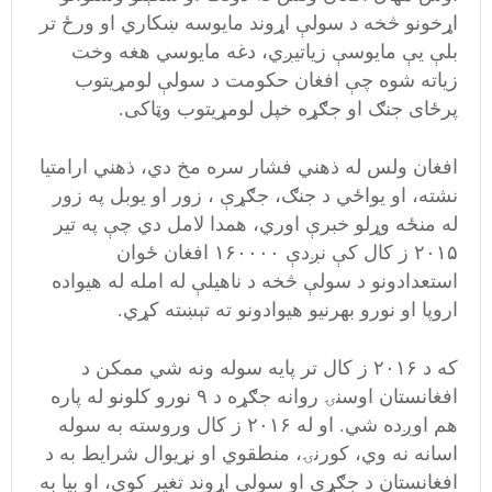
اړخونو څخه د سولې اړوند مایوسه ښکاري او ورځ تر
بلې يې مایوسې زیاتيږي، دغه مایوسي هغه وخت
زیاته شوه چې افغان حکومت د سولې لومړیتوب
پرځای جنګ او جګړه خپل لومړیتوب وټاکی.
افغان ولس له ذهني فشار سره مخ دي، ذهني ارامتیا
نشته، او یواځي د جنګ، جګړې ، زور او یوبل په زور
له منځه وړلو خبرې اوري، همدا لامل دي چې په تیر
۲۰۱۵ ز کال کې نږدې ۱۶۰۰۰۰ افغان ځوان
استعدادونو د سولې څخه د ناهیلې له امله له هیواده
اروپا او نورو بهرنیو هیوادونو ته تېښته کړي.
که د ۲۰۱۶ ز کال تر پایه سوله ونه شي ممکن د
افغانستان اوسنۍ روانه جګړه د ۹ نورو کلونو له پاره
هم اوږده شي. او له ۲۰۱۶ ز کال وروسته به سوله
اسانه نه وي، کورنۍ، منطقوي او نړیوال شرایط به د
افغانستان د جګړې او سولې اړوند تغیر کوي، او بیا به