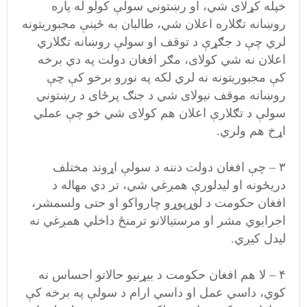
خپله کړلای شي، او رښتوني سولې کولو له پاره
روښانه تګلاره اعلان شي، طالبان به ځينې مجبوریتونه
لري چې د جګړې د توقف او سولې روښانه تګلاري
اعلان نه شي کولای، مګر افغان دولت په دي برخه
کې مجبوریتونه نه لري لکه په نورو برخو کې چې
روښانه موقف نیولای شي د جنګ پرځای د رښتوني
سولې د تګلارې اعلان هم کولای شي خو چې عملي
اړخ هم ولري.
۳ – چې افغان دولت دننه د سولې اړوند مختلف
دریځونه او لیدلورې همږغي شي، تر دي مهاله د
افغان حکومت د لوړپوړو چارواکو او حتی ولسمشر،
اجرایوي مشر او مرستیالانو ترمنځ داخلي همږغي نه
لیدل کیږي.
۴ – لا هم افغان حکومت د بیړنیو حالاتو احساس نه
کوي، داسي عمل او داسي ارام د سولې په برخه کې