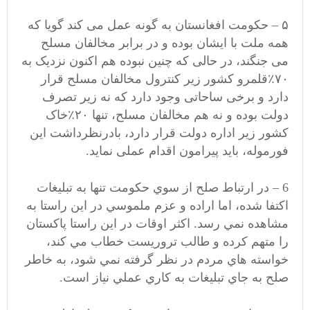
۵ – حکومت افغانستان به گونه عمل می کند گویا که
همه ملت با ایشان بوده و در برابر مخالفان مسلح
می جنگند، در حالی که چنین نبوده هم اکنون نزدیک به
۷۰٪قلمرو کشور زیر کنترول مخالفان مسلح قرار
دارد و برخی ساحاتی وجود دارد که نه زیر تصرف
دولت بوده و نه هم مخالفان مسلح، تنها ۲۰٪خاک
کشور زیر اداره دولت قرار دارد، بادرنظرداشت این
فورموله، باید پیرامون اقدام عملی نماید.
6 – در ارتباط صلح از سوي حكومت تنها به تبليغات
اكتفا شده، اما اراده و عزم ملموسي در اين راستا به
مشاهده نمي رسد. اكثر اوقات در اين راستا پاكستان
را متهم كرده و طالب تروريست خطاب مي كند،
خواسته هاي مردم در نظر گرفته نمي شود، به خاطر
صلح به جاي تبليغات به كاري عملي نياز است.