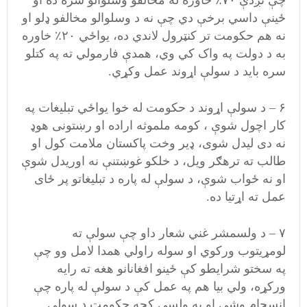
چې نږدې ۷۰٪ خاوره له مخالفو وسلوالو سره ده او
ځينې داسي برخې دي چې نه د وسلوالو مخالفو ډلو او
نه هم حکومت تر کنټرول لاندي ده، یواځي ۲۰٪ خاوره
به د دولت په واک کي وي، همدې فارمولي ته په کتلو
سره باید د سولې اړوند عمل وکړي.
۶ – د سولې اړوند د حکومت له خوا یواځي تبلیغات په
کار اچول شوې ، کومه ملموثه اراده او رښتونی هوډ
نه دی لیدل شوی، ډیر وخت پاکستان ملامت کول او
طالب ته ترهګر ویل، د خلکو غوښتنې نه اوریدل شوې
او نه ځواب شوې، د سولې له پاره د تبلیغاتو پر ځای
عمل ته اړتیا ده.
۷ – د ولسمشر غني شعار داو چې سولې ته
لومړیتوب ورکوي او سوله راولي همدا لامل وو چې
په سختو شرایطو کې ځینو افغانانو هغه ته رایه
ورکړه، ولي بیا هم په عمل کې د سولې له پاره چې
انسجام وشي او په ولسي کچه حکومت د سولې