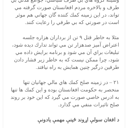
وسيله گروه هاي بي طرف سياسي، جوامع مدني بي
طرف و بالاخره مردم افغانستان صورت گرفته مي
تواند، در اين زمينه كمك كننده گان جهاني هم موثر
است در صورتي كه بي طرفي را رعايت كنند.
مثلا به خاطر قتل ۹ تن از برداران هزاره جلسه
اعتراض آميز صدهزار تن مي تواند تدارك ديده شود،
تبليغات براي آن مي شود و برنامه برايش داده مي
شود، چرا ممكن نيست كه به خاطر زير فشار دادن
طرفين درگير چنين همايش به راه نيافتد.
۲۱ – در زمينه صلح كمك هاي مالي جهانيان تنها
منحصر به حكومت افغانستان بوده و اين كمك ها تنها
به ادرس خاصي صورت مي گيرد كه اين خود بر روند
صلح تاثيرات منفي مي گذارد.
د افغان سولې اړوند ځينې مهمې یادونې