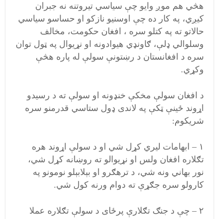
هڅي هم موږ وایو چې سیاسي تیروتنه نه جبران
کیږي، په کار ده چې اوسنيو نازکو او حساسو سیاسي
حالاتو ته په کتلو سره ، افغان حکومت، مخالف
وسلوالي ډلې، ګاونډي هیوادونه او نړیوال په ټول توان
سره د افغانستان د رښتونې سولې له پاره هڅې
وکړي.
د افغان سولې مخکې خنډونه او سولې ته د رسیدو
اړوند ځينې ټکې په لاندی ډول ستاسي قدرمنو سره
شریکوم:
۱ – ابهامات لیري کړل شي او د سولې اړوند هره
تګلاره افغان ولس او نړیوالو ته روښانه کړل شي،
نور بهاني ونه شي، د ترهګرو او بېلابېلو نومونو په
کارولو سره جګړې ته دوام ورنه کول شي.
۲ – چې د جنګ تګلارې پرځای د سولې تګلاره عملا