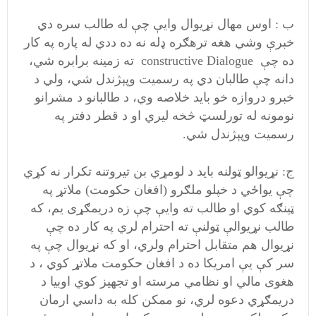
ب : اوس مهال نړیوال وایې چې له طالب سره دي
خبرې وشي هغه ترهګره ډله نه ده ددي له پاره په کار
ده چې constructive Dialogue ته زمینه برابره شي،
دانه چې طالبان دي په رسمیت وپېژندل شي، ولي د
خبرو دروازه خو باید خلاصه وي، د طالبانو د مشرانو
نومونه له تورلسټ څخه لیري او د قطر دفتر په
رسمیت وپېژندل شي.
ج: نړیوالو ټولنه باید د لومړي بن تیروتنه تکرار نه کړي
چې یواځي د خپلو ملګرو (افغان حکومت) ملاتړ په
ټینګه کوي او طالب ته وایې چې زه دریمګړی یم، که
طالب نړیوالې ټولنې ته احترام لري په کار ده چې
نړیوال هم متقابل احترام ولري، او که نړیوال چې په
سر کې يې امریکا ده د افغان حکومت ملاتړ کوي ، د
هغوی مالي او نظامي مرسته او تجهیز کوي اوبیا د
دریمګړي دعوه لري، نو ممکن کله به داسي ارمان