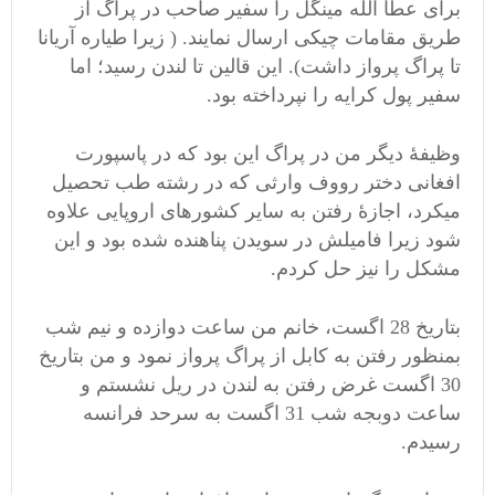
برای عطا الله مینگل را سفیر صاحب در پراگ از
طریق مقامات چیکی ارسال نمایند. ( زیرا طیاره آریانا
تا پراگ پرواز داشت). این قالین تا لندن رسید؛ اما
سفیر پول کرایه را نپرداخته بود.
وظیفۀ دیگر من در پراگ این بود که در پاسپورت
افغانی دختر رووف وارثی که در رشته طب تحصیل
میکرد، اجازۀ رفتن به سایر کشورهای اروپایی علاوه
شود زیرا فامیلش در سویدن پناهنده شده بود و این
مشکل را نیز حل کردم.
بتاریخ 28 اگست، خانم من ساعت دوازده و نیم شب
بمنظور رفتن به کابل از پراگ پرواز نمود و من بتاریخ
30 اگست غرض رفتن به لندن در ریل نشستم و
ساعت دوبجه شب 31 اگست به سرحد فرانسه
رسیدم.