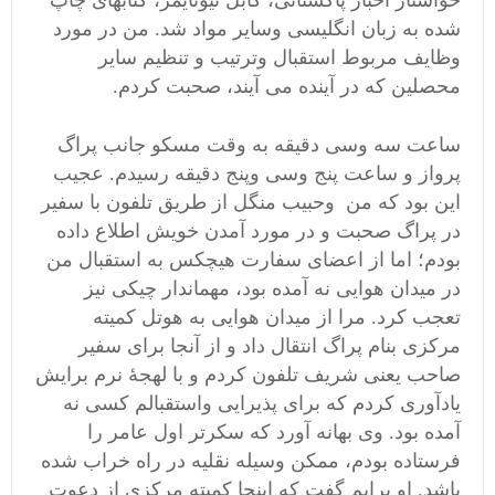
خواستار اخبار پاکستانی، کابل نیوتایمز، کتابهای چاپ
شده به زبان انگلیسی وسایر مواد شد. من در مورد
وظایف مربوط استقبال وترتیب و تنظیم سایر
محصلین که در آینده می آیند، صحبت کردم.
ساعت سه وسی دقیقه به وقت مسکو جانب پراگ
پرواز و ساعت پنج وسی وپنج دقیقه رسیدم. عجیب
این بود که من وحبیب منگل از طریق تلفون با سفیر
در پراگ صحبت و در مورد آمدن خویش اطلاع داده
بودم؛ اما از اعضای سفارت هیچکس به استقبال من
در میدان هوایی نه آمده بود، مهماندار چیکی نیز
تعجب کرد. مرا از میدان هوایی به هوتل کمیته
مرکزی بنام پراگ انتقال داد و از آنجا برای سفیر
صاحب یعنی شریف تلفون کردم و با لهجۀ نرم برایش
یادآوری کردم که برای پذیرایی واستقبالم کسی نه
آمده بود. وی بهانه آورد که سکرتر اول عامر را
فرستاده بودم، ممکن وسیله نقلیه در راه خراب شده
باشد. او برایم گفت که اینجا کمیته مرکزی از دعوت