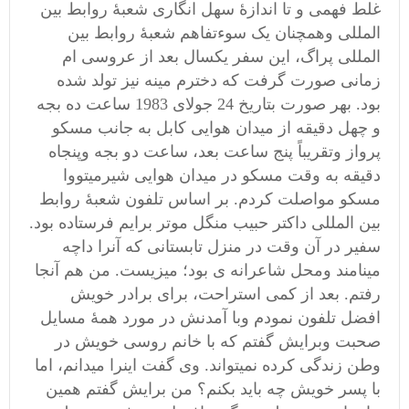
غلط فهمی و تا اندازۀ سهل انگاری شعبۀ روابط بین
المللی وهمچنان یک سوءتفاهم شعبۀ روابط بین
المللی پراگ، این سفر یکسال بعد از عروسی ام
زمانی صورت گرفت که دخترم مینه نیز تولد شده
بود. بهر صورت بتاریخ 24 جولای 1983 ساعت ده بجه
و چهل دقیقه از میدان هوایی کابل به جانب مسکو
پرواز وتقریباً پنج ساعت بعد، ساعت دو بجه وپنجاه
دقیقه به وقت مسکو در میدان هوایی شیرمیتووا
مسکو مواصلت کردم. بر اساس تلفون شعبۀ روابط
بین المللی داکتر حبیب منگل موتر برایم فرستاده بود.
سفیر در آن وقت در منزل تابستانی که آنرا داچه
مینامند ومحل شاعرانه ی بود؛ میزیست. من هم آنجا
رفتم. بعد از کمی استراحت، برای برادر خویش
افضل تلفون نمودم وبا آمدنش در مورد همۀ مسایل
صحبت وبرایش گفتم که با خانم روسی خویش در
وطن زندگی کرده نمیتواند. وی گفت اینرا میدانم، اما
با پسر خویش چه باید بکنم؟ من برایش گفتم همین