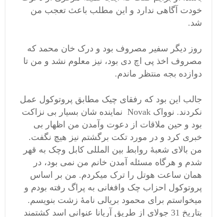
خودت آگاهی ندارد و این مطلب باعث تعجب من
شد.
روز دیگر سفیر مصروف بود و درک خان محمد که
مصروف اخذ پی اچ دی بود، نیز معلوم نشد و من تا
دوازده بجه منتظر ماندم.
جالب این بود که رفقای چیک مطابق پروتوکول عمل
نکردند. نوواک Novak نماینده شان بسیار بی نزاکت
بود و حین ملاقات از دعوت وآمدن من اظهار بی
خبری کرد و در مورد تکت برگشتم نیز هیچ نگفت.
من بالای شعبۀ روابط بین المللی کابل وچک به قهر
شدم و هرگاه مسئله آمدن خانم من نمی بود، در
همان ساعت هوتل را ترک میکردم. من بر اساس
پروتوکول احزاب چک وافغانی به پراگ رفته بودم و
میخواستم برای محمود بریالی نامۀ زشت بنویسم.
بتاریخ 31 جولای از طریق آریانا عنوانی اسد کشتمند