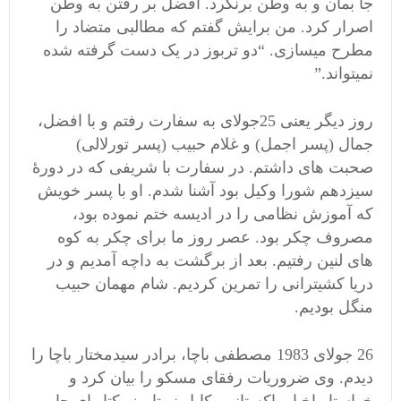
جا بمان و به وطن برنگرد. افضل بر رفتن به وطن
اصرار کرد. من برایش گفتم که مطالبی متضاد را
مطرح میسازی. “دو تربوز در یک دست گرفته شده
نمیتواند.”
روز دیگر یعنی 25جولای به سفارت رفتم و با افضل،
جمال (پسر اجمل) و غلام حبیب (پسر تورلالی)
صحبت های داشتم. در سفارت با شریفی که در دورۀ
سیزدهم شورا وکیل بود آشنا شدم. او با پسر خویش
که آموزش نظامی را در ادیسه ختم نموده بود،
مصروف چکر بود. عصر روز ما برای چکر به کوه
های لنین رفتیم. بعد از برگشت به داچه آمدیم و در
دریا کشیترانی را تمرین کردیم. شام مهمان حبیب
منگل بودیم.
26 جولای 1983 مصطفی باچا، برادر سیدمختار باچا را
دیدم. وی ضروریات رفقای مسکو را بیان کرد و