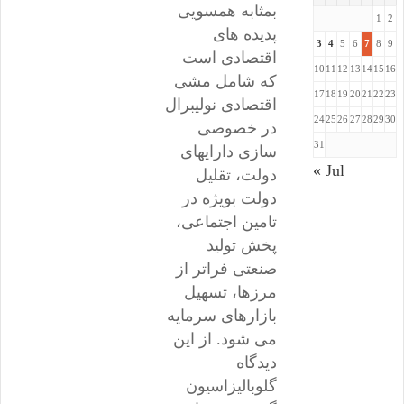
بمثابه همسویی
1
2
پدیده های
3
4
5
6
7
8
9
اقتصادی است
10
11
12
13
14
15
16
که شامل مشی
17
18
19
20
21
22
23
اقتصادی نولیبرال
24
25
26
27
28
29
30
در خصوصی
31
سازی دارایهای
« Jul
دولت، تقلیل
دولت بویژه در
تامین اجتماعی،
پخش تولید
صنعتی فراتر از
مرزها، تسهیل
بازارهای سرمایه
می شود. از این
دیدگاه
گلوبالیزاسیون