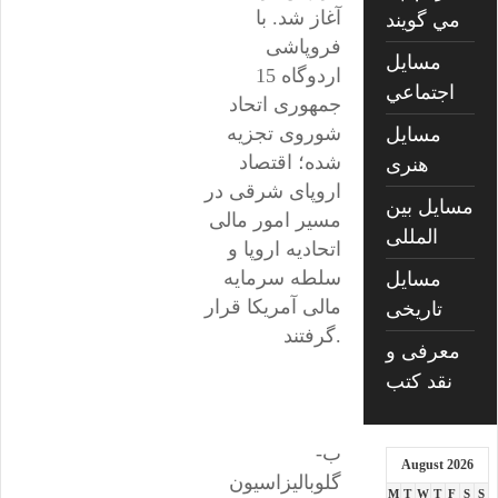
آغاز شد. با
مي گويند
فروپاشی
مسايل
اردوگاه 15
اجتماعي
جمهوری اتحاد
شوروی تجزیه
مسايل
شده؛ اقتصاد
هنری
اروپای شرقی در
مسایل بین
مسیر امور مالی
المللی
اتحادیه اروپا و
سلطه سرمایه
مسایل
مالی آمریکا قرار
تاریخی
گرفتند.
معرفی و
نقد کتب
ب-
August 2026
گلوبالیزاسیون
M
T
W
T
F
S
S