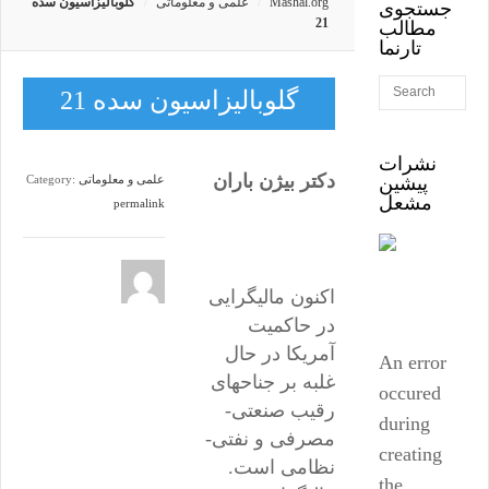
Mashal.org
علمی و معلوماتی
گلوبالیزاسیون سده
جستجوی
21
مطالب
تارنما
گلوبالیزاسیون سده 21
نشرات
دکتر بیژن باران
پیشین
علمی و معلوماتی
Category:
مشعل
permalink
اکنون مالیگرایی
در حاکمیت
آمریکا در حال
An error
غلبه بر جناحهای
occured
رقیب صنعتی-
during
مصرفی و نفتی-
creating
نظامی است.
the