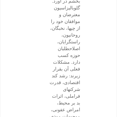
بخشم در آورد.
گلوبالیزاسیون
معترضان و
موافقان خود را
از چپها، نخبگان،
روحانیون،
راستگرایان،
اصلاحطلبان
حوزه کسب
دارد. مشکلات
فعلی آن بقرار
زیرند: رشد کند
اقتصادی، قدرت
شرکتهای
فراملی، اثرات
بد بر محیط،
امراض عفونی،
موجودات موذی،