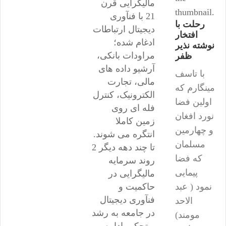
مالیگرایی قرن
thumbnail.
21 با فنآوری
رحلت با
دیجیتال ارتباطات
افتخار
ادغام شده؛
نوشته نذیر
مراودات بانکی،
ظفر
آرشیو داده های
با تاسف
مالی، تجارت
مینگارم که
الکترونیک، کنترل
اولین فضا
فله ای روی
نورد افغان
زمین کاملا
و چهارمین
انتگره می شوند.
مسلمان
تا چند دهه دیگر 2
که فضا
روند سرمایه
پیمایی
مالیگرایی در
نمود ( عبد
حاکمیت و
فنآوری دیجیتال
الاحد
در جامعه به رشد
مومند)