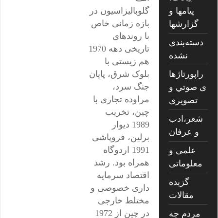
پیامها و
گلوبالیزاسیون در
بازه زمانی خاص
گزارشها
با روندهای
دسته‌بندی
تاریخی دهه 1970
نشده
هم زیستی با
راپورتاژها
بلوک شرق، پایان
جنگ سرد،
ی صوتي و
مراوده تجاری با
تصويری
چین، تخریب
شعر،ادب
1989 دیوار
و عرفان
برلین، فروپاشی
1991 اردوگاه
علمی و
همراه بود. رشد
معلوماتی
اقتصاد سرمایه
گزیده
داری خصوصی و
مقالات
مختلط خارجی
در چین از 1972
مردم چه