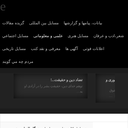
بیانات، پیامها و گزارشها
مسایل بین المللی
گزیده مقالات
شعر،ادب و عرفان
مسايل هنری
علمی و معلوماتی
مسايل اجتماعي
اعلانات فوتی
آگهی ها
معرفی و نقد کتب
مسایل تاریخی
مردم چه مي گويند
هیم جمهوری و
تضاد دین و حقیقت...!
توهم خدای دین، حقیقتِ بشر را در آزادی او
ز منظر حقوق
به…
راستای : …