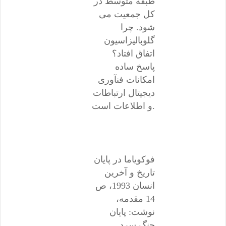
طبقه متوسط در
کل جمعیت می
شود. چرا
گلوبالیزاسیون
اتفاق افتاد؟
پاسخ ساده
امکانات فنآوری
دیجیتال ارتباطات
و اطلاعات است.
فوکویاما در پایان
تاریخ و آخرین
انسان 1993، ص
14 مقدمه،
نوشت: پایان
جنگ سرد