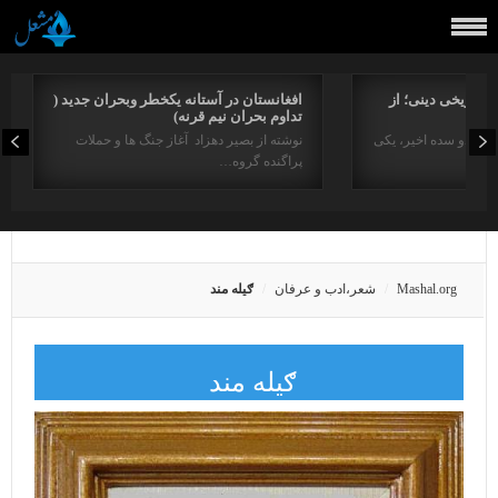
راتاریخی دینی؛ از
افغانستان در آستانه یکخطر وبحران جدید (
تداوم بحران نیم قرنه)
د در دو سده اخیر، یکی
نوشته از بصیر دهزاد آغاز جنگ ها و حملات
پراگنده گروه…
Mashal.org
شعر،ادب و عرفان
ګیله مند
ګیله مند