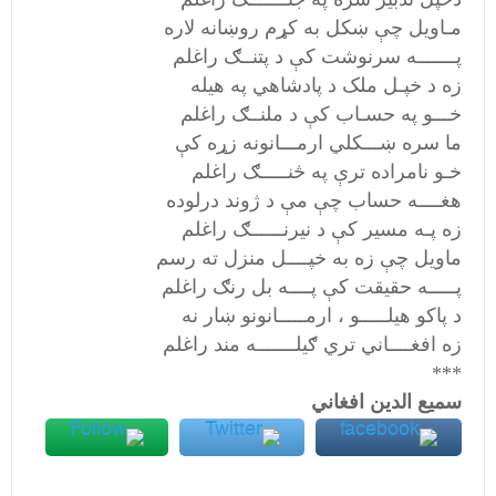
مـاویل چې ښکل به کړم روښانه لاره
پـــــــه سرنوشت کې د پتنــګ راغلم
زه د خپـل ملک د پادشاهي په هیله
خـــو په حسـاب کې د ملنــګ راغلم
ما سره ښـــکلي ارمـــانونه زړه کې
خـو نامراده ترې په څنـــــګ راغلم
هغــــه حساب چې مې د ژوند درلوده
زه پـه مسیر کې د نیرنــــــګ راغلم
ماویل چې زه به خپــــل منزل ته رسم
پـــــه حقیقت کې پــــه بل رنګ راغلم
د پاکو هیلـــــو ، ارمـــــانونو ښار نه
زه افغــــاني تري ګیلـــــــه مند راغلم
***
سمیع الدین افغاني