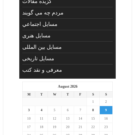
گزیده مقالات
مردم چه مي گويند
مسايل اجتماعي
مسايل هنری
مسایل بین المللی
مسایل تاریخی
معرفی و نقد کتب
August 2026
M
T
W
T
F
S
S
1
2
3
4
5
6
7
8
9
10
11
12
13
14
15
16
17
18
19
20
21
22
23