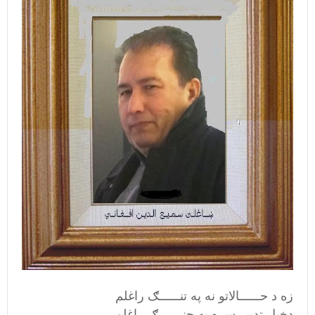
زه د حــــــالاتو نه په تنــــــګ راغلم
دخپل تدبیر سره په جنـــــــګ راغلم