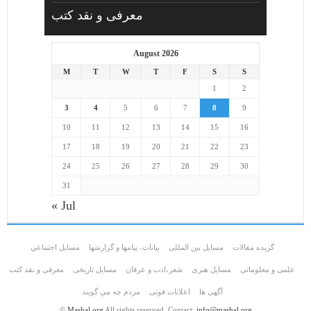
معرفی و نقد کتب
August 2026
M
T
W
T
F
S
S
1
2
3
4
5
6
7
8
9
10
11
12
13
14
15
16
17
18
19
20
21
22
23
24
25
26
27
28
29
30
31
« Jul
گزیده مقالات
مسایل بین المللی
بیانات، پیامها و گزارشها
مسايل اجتماعي
علمی و معلوماتی
مسايل هنری
شعر،ادب و عرفان
مسایل تاریخی
معرفی و نقد کتب
آگهی ها
اعلانات فوتی
مردم چه مي گويند
©
Mashal.org
All rights reserved. Contact:
info@mashal.org