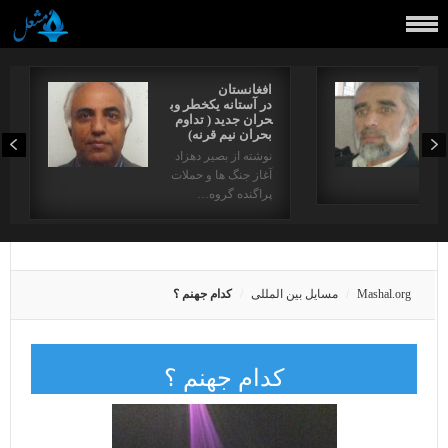
افغانستان
در آستانه یکخطر وب
حران جدید ( تداوم
بحران نیم قرنه)
نوشته از بصیر دهزاد
آغاز جنگ ها و حملات
دها…
پراگنده گروه…
Mashal.org
مسایل بین المللی
کدام جهنم ؟
کدام جهنم ؟