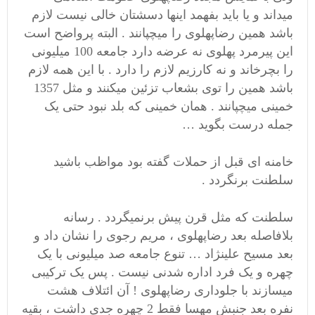
میداند و یا باید بفهمد اینها دسشتان خالی نیست لازم
باشد همین رضاپهلوی را میچپانند . البته پرواضح است
این پیرمرد پهلوی نه عرضه دارد جامعه 100 میلیونی
را بچرخاند و نه کارزیم لازم را دارد . با این همه لازم
باشد همین را توی بشعاب تزئین میکنند و مثل 1357
خمینی میچپانند . همان خمینی که بلد نبود حتی یک
جمله درست بگوید …
خامنه ای قبل از حملات گفته بود مواظب باشید
سلطنت برنگردد .
سلطنت که مثل قرن پیش برنمیگردد . رسانه
بلافاصله بعد رضاپهلوی ، مریم رجوی را نشان داد و
بعد مسیح علینژاد … تنوع جامعه صد میلیونی با یک
چهره و یک فرد اداره شدنی نیست . پس یک ترکیبی
میسازند با جلوداری رضاپهلوی ! آن ائتلاف هشت
نفره بعد جنبش مهسا فقط 2 چهره جدی داشت ، بقیه