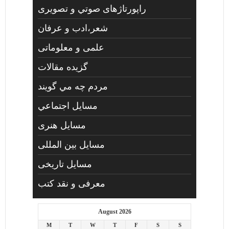
راپورتاژهای صوتي و تصويری
شعر،ادب و عرفان
علمی و معلوماتی
گزیده مقالات
مردم چه مي گويند
مسايل اجتماعي
مسايل هنری
مسایل بین المللی
مسایل تاریخی
معرفی و نقد کتب
August 2026
M
T
W
T
F
S
S