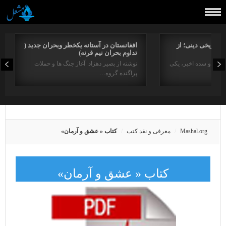
راتاریخی دینی؛ از
افغانستان در آستانه یکخطر وبحران جدید (
تداوم بحران نیم قرنه)
د در دو سده اخیر، یکی
نوشته از بصیر دهزاد آغاز جنگ ها و حملات
پراگنده گروه…
Mashal.org
معرفی و نقد کتب
کتاب « عشق و آرمان»
کتاب « عشق و آرمان»