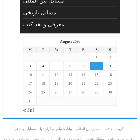
مسایل بین المللی
مسایل تاریخی
معرفی و نقد کتب
August 2026
M
T
W
T
F
S
S
1
2
3
4
5
6
7
8
9
10
11
12
13
14
15
16
17
18
19
20
21
22
23
24
25
26
27
28
29
30
31
« Jul
گزیده مقالات
مسایل بین المللی
بیانات، پیامها و گزارشها
مسايل اجتماعي
علمی و معلوماتی
مسايل هنری
شعر،ادب و عرفان
مسایل تاریخی
معرفی و نقد کتب