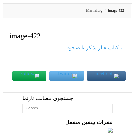
Mashal.org
image-422
image-422
←
کتاب « از سُکر تا صَحو»
جستجوی مطالب تارنما
نشرات پیشین مشعل