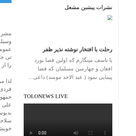
نشرات پیشین مشعل
مشروع
وسیلە
عمومی
رحلت با افتخار نوشته نذیر ظفر
تی جا
با تاسف مینگارم که اولین فضا نورد
را از 
افغان و چهارمین مسلمان که فضا
پیمایی نمود ( عبد الاحد مومند) داعی…
لذا م
فردی 
TOLONEWS LIVE
علی ا
بدیوس
سلاحه
خویش ر