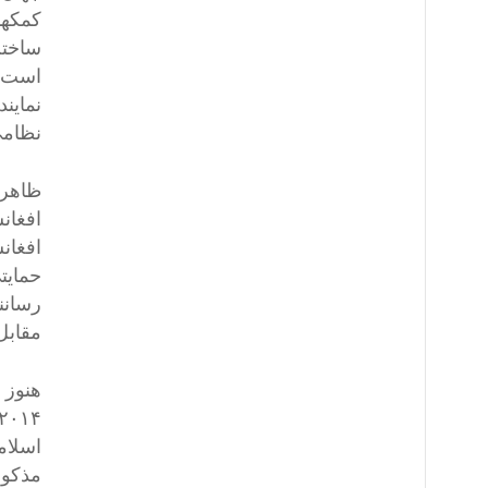
کمکها
ساختن
است. 
نماین
نظامی
ظاهر 
افغان
افغان
حمایت
رسانن
مقابل 
اسلام
مذکور