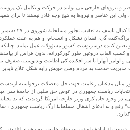
اصر و نیروهای خارجی می توانند در حرکت و تکامل یک پروسه
، ولی این عناصر و نیروها به هیچ وجه قادر نیستند تا برای همی
راگ\کنده گی، فقدان تشکل و انسجام، و هم به علت عملکرد ت
 و تعیین کننده درسرنوشت کشور مسؤولانه عمل نمایند. چنانکه
و کسب القاب دروغین طور کورکورانه، بدون هراس از پیامدهای
 و اوامر آنهارا با سر افګنده ګی اطاعت وبدیوسیله صفوف نی
 مدیریت خدمت به مردم وطن خویش رابه شکل علاج ناپذیر ص
ر مثال مدعیان زعامت جهت حل معضلات برخواسته ازبدست آور
نتخابات ریاست جمهوری در عوض حق طلبی از جامعۀ سی میلیو
 در وجود جان کِری وزیر خارجه امریکا گردیدند، که بد بختانه 
” رفع و به ادعای اشغال مسلحانۀ ارگ ریاست جمهوری ، ساخ
ګذارد.
 درست از ارادۀ راستین نیروهای خارجی به رهبری اتازونی، که