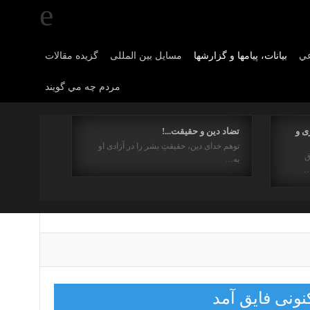
عي
بیانات، پیامها و گزارشها
مسایل بین المللی
گزیده مقالات
مردم چه مي گويند
ی و
تضاد دین و حقیقت...!
توهم خدای دین، حقیقتِ بشر را در آزادی او
ق
به…
…
نونی فایق آمد