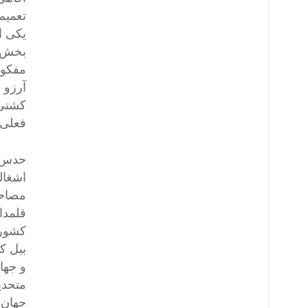
تعمیم
یکی ا
بخش س
مفکور
کشتی 
فعلی 
حدس ن
اشغال
مصاحب
قلمدا
کشور 
و جها
متحدی
جهان،