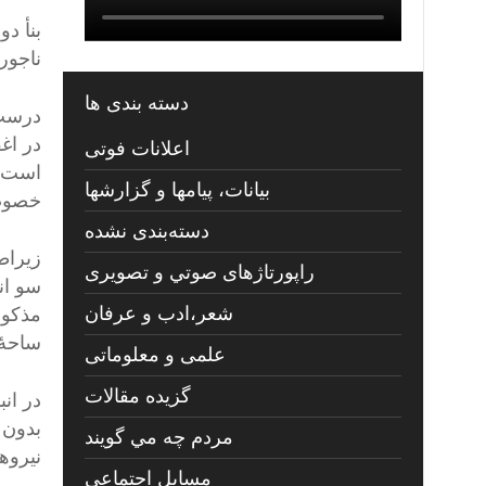
بنأ دو
ناجورخ
دسته بندی ها
درست 
در اغ
اعلانات فوتی
است، 
بیانات، پیامها و گزارشها
خصوصی
دسته‌بندی نشده
زیراط
راپورتاژهای صوتي و تصويری
سو ان
شعر،ادب و عرفان
مذکور
ساحۀ 
علمی و معلوماتی
گزیده مقالات
در ان
بدون 
مردم چه مي گويند
نیروه
مسايل اجتماعي