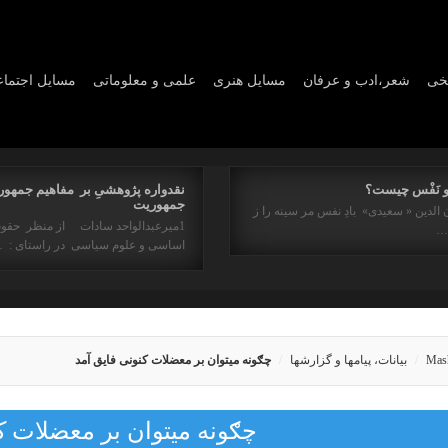
یخی
شعر،ادب و عرفان
مسايل هنری
علمی و معلوماتی
مسايل اجتما
و نَفْس چیست؟
نقدواره پژوهشیِ بر مفاهیم جمهور
جمهوریت
 الدین « سعیدی» بادِ نفس مر سینه را ز
1میرعبدالواحد سادات از منظر حقو
ه…
اساسی و علوم سیاسی در راستای : 
Mas
بیانات، پیامها و گزارشها
چګونه میتوان بر معضلات کنونی فایق آمد
چګونه میتوان بر معضلات ک