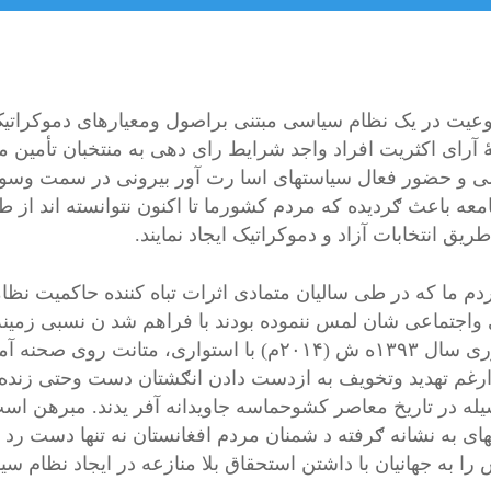
یت در یک نظام سیاسی مبتنی براصول ومعیارهای دموکراتیک 
ٔ آرای اکثریت افراد واجد شرایط رای دهی به منتخبان تأمین 
 و حضور فعال سیاستهای اسا رت آور بیرونی در سمت وسود
معه باعث ګردیده که مردم کشورما تا اکنون نتوانسته اند از
طریق انتخابات آزاد و دموکراتیک ایجاد نمایند.
ردم ما که در طی سالیان متمادی اثرات تباه کننده حاکمیت نظا
واجتماعی شان لمس ننموده بودند با فراهم شد ن نسبی زمینه ب
جمهوری سال ۱۳۹۳ه ش (۲۰۱۴م) با استواری، متانت
رغم تهدید وتخویف به ازدست دادن انګشتان دست وحتی زنده ګ
یله در تاریخ معاصر کشوحماسه جاویدانه آفر یدند. مبرهن است 
ای به نشانه ګرفته د شمنان مردم افغانستان نه تنها دست رد 
ا به جهانیان با داشتن استحقاق بلا منازعه در ایجاد نظام سیا