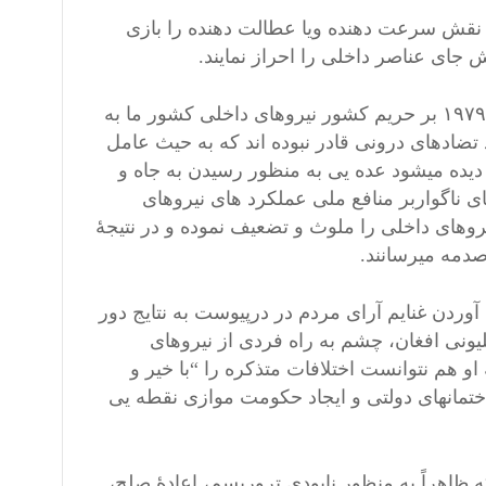
 نقش سرعت دهنده ویا عطالت دهنده را بازی
ش جای عناصر داخلی را احراز نمایند.
ولی با کمال تاسف به تعقیب تجاوز مسلحانۀ شوروی در ۲۷ دسمبر ۱۹۷۹ بر حریم کشور نیروهای داخلی کشور ما به
ضادهای درونی قادر نبوده اند که به حیث عامل
 دیده میشود عده یی به منظور رسیدن به جاه و
 ناگواربر منافع ملی عملکرد های نیروهای
روهای داخلی را ملوث و تضعیف نموده و در نتیجۀ
دمه میرسانند.
دن غنایم آرای مردم در درپیوست به نتایج دور
نی افغان، چشم به راه فردی از نیروهای
او هم نتوانست اختلافات متذکره را “با خیر و
تمانهای دولتی و ایجاد حکومت موازی نقطه یی
 ظاهراً به منظور نابودی تروریسم، اعادۀ صلح،