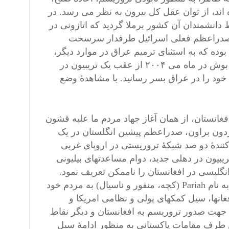
اند، از توان عقل کل بیرون به نظر می رسد. در
انشمندان آن کشور برملا گردید که اتازونی در
، صدراعظم فعلی اسرائیل طرفدار سرسخت
ده که به استثنای ترمیم عراق در موارد دیگر،
آرزو هایش از طریق استعمال قوت امریکا برآورده شد. جورج دبلیو بوش در ماه می ۲۰۰۴ از عقب یک تریبیون در
خود را در عراق بسر رسانید. با مشاهدۀ وضع
انستان، از همان آغاز جهاد مردم ما علیه قشون
ون براون، صدراعظم پیشین انگلستان در یک
 کنندۀ دو صد شبکۀ تروریستی در اروپای غربی
بیون در دهلی جدید، دوام مساعدتهای بیلیونی
نگلیسی در افغانستان را ناممکن تعریف نمود.
بیل کلنتون در زمان حکمرانی اش در قصر سفید، دولت پاکستان را به نام Pariah (کچه، منفور و ناسیال) به مردم خود
غانها، سیل کمکهای پولی و نظامی امریکا و
 جهت صدور تروریسم به افغانستان و دیگر نقاط
ن طرف مقامات پاکستانی به منظور ادامۀ سیل