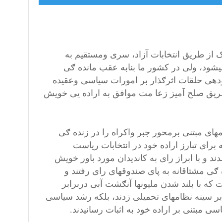
از طریق انتخابات آزاد، سری ومستقیم به
میشود، ولی در کشور ما بنابه عقب مانده ګی
هی حلقات اثرګذار بر امورات سیاسی وعقیده
 طریق صلح آمیز زعا مت موافق به اراده یی خویش
مهای مبتنی برمحور جبر واکراه را در زنده ګی
رای تبارز اراده خود در انتخابات ریاست
 روی صحنه آمدند و با ابراز رای به کاندیدان مورد باور خویش
ی مشتاقانه به پای صندوقهای رای رفتند و
که با بلند شدن ملیونها آنګشت آبی دربرابر
بر سینه نظامهای تحمیلی زدند، بلکه رشد سیاسی
سی مبتنی بر اراده خود به اثبات رسانیدند.