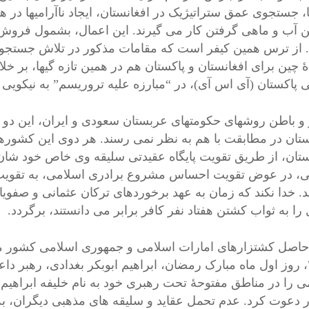
، جستجوی عمق ستراتیژیک در افغانستان، ایجاد ناآرامیها در هن
 آب و ماهی گرفتن کار می گیرند. این اعمال، بشمول فروش ا
از ترس همین کیفر است که مقامات مذکور در تلاش جستجوی 
دۀ چین برای افغانستان و پاکستان هم در همین تازه گیها، بر 
 پاکستان (آی اس آی)، در “مبارزه علیه تروریسم” به نیکویی ی
و باطن روشهای حکومتهای عربستان سعودی و ایران، این دو ر
ستان در مطابقت با هم به نظر نمی رسند. هر دوی این کشورها
ستان، از طریق تقویت پایگاه عقیدتی سلیقه وی خاص خود شا
ی، در عوض تقویت احساس مشروع برادری اسلامی، به تقویت 
د. خدا نکند که زمان به عهد برخوردهای ترکان عثمانی و صفو
را به ثواب کشتن هفتاد نفر کافر برابر می دانستند، برگردد.
۲۰۱۴، روز اول ماه مبارک رمضان، ابراهیم ابوبکر بغدادی، رهب
ی را در مناطق مفتوحۀ تحت رهبری خود به نام خلیفه ابراهیم 
 دعوت کرد. عدم تحمل عقاید و سلیقه های مذهبی دیگران، به 