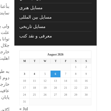
بنأعن
مسايل هنری
نمایند
مسایل بین المللی
مسایل تاریخی
علت پ
معرفی و نقد کتب
توانا
جلال 
خارجی
August 2026
اهلیت
M
T
W
T
F
S
S
1
2
به طو
3
4
5
6
7
8
9
دوم ا
10
11
12
13
14
15
16
خارجی،
17
18
19
20
21
22
23
عافیت
24
25
26
27
28
29
30
پایان 
31
« Jul
آگاهی