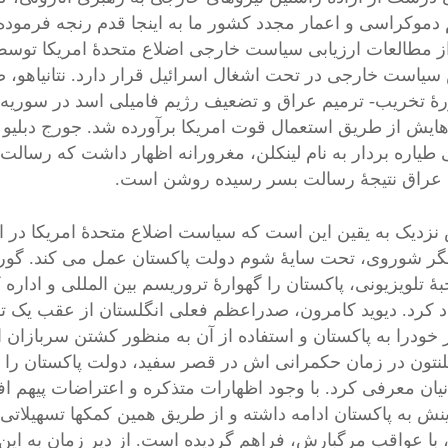
 دموکراسی و اعمار مجدد کشور ما به اینجا قدم رنجه فرموده 
ز مطالعات ارزیابی سیاست خارجی اضلاع متحدۀ امریکا توسط د
یاست خارجی در تحت اشغال اسرائیل قرار دارد. نتانیاهو
ۀ تخریب- ترمیم عراق و تضعیف رژیم فامیلی اسد در سوریه بو
طیاره بردار به نام لینکلن، مغرورانه اظهار داشت که رسالت 
عراق نتیجۀ رسالت بسر رسیده روشن است.
زدیک به یقین این است که سیاست اضلاع متحدۀ امریکا در افغ
گر شوروی، تحت سایۀ شوم دولت پاکستان عمل می کند. گورد
ۀ تلویزیونی، پاکستان را گهوارۀ تروریسم بین المللی و اداره
د کرد. دیوید کامرون، صدراعظم فعلی انگلستان از عقب یک تری
خودرا به پاکستان و استفاده از آن به منظور کشتن سربازان ا
نیان معرفی کرد. با وجود اظهارات متذکره و اعتراضات پیهم اف
نش به پاکستان ادامه داشته و از طریق همین کمکها تسهیلاتی
 با عواقب مرگبارش، فراهم گردیده است. از دیر زمان به ای