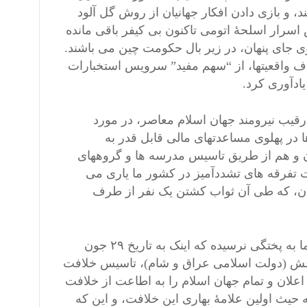
د، و بازی دادن افکار جهانیان از روش گل آلود
سرار اسلحۀ اتومی تاکنون بی کیفر باقی مانده
جای پنهان، در زیر بال حکومت چین می باشند.
خلاف واقعیتها، از “سهم مفید” سرویس استخبارات
ادآوری کرد.
قیب نیرومند جهان اسلام معاصر، در مورد
 در پهلوی مساعدتهای مالی قابل قدر به
ن و هم از طریق تاسیس مدرسه ها و گروههای
تفرقه های تشددآمیز در کشور ما یاری می
یان، که طی آن ثواب کشتن یک نفر از طرف
هنوز حاصل کشتزارهای امارات اسلامی و جمهوری اسلامی کشور ما به پختگی نرسیده که اینک به تاریخ ۲۹ جون
ر داعش (دولت اسلامی عراق و شام)، تاسیس خلافت
اعلان و تمام جهان اسلام را به اطاعت از خلافت
حیث اولین علامۀ بهاری این خلافت، و این که