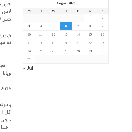
جوړ ه
August 2026
لاس ک
M
T
W
T
F
S
S
شپږ ئ
1
2
3
4
5
6
7
8
9
وزېږې
10
11
12
13
14
15
16
نه تنه
17
18
19
20
21
22
23
———
24
25
26
27
28
29
30
31
انجنې
« Jul
ويانا
.2016
ېادون
ګل ا 
، چې د
–ځما د