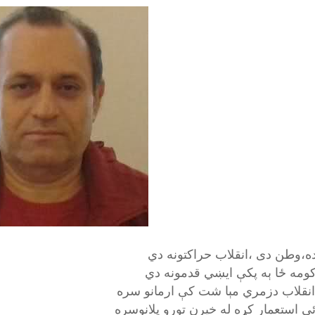
ده،وطن دی ،انقلاب حراکتونه دي
کومه ځا ېه پکې ايښي قدمونه دي
نقلاب دزمري مېا شت کې ارمانو سره
ې استعمار کړه له خيرن تورو پلانوسره