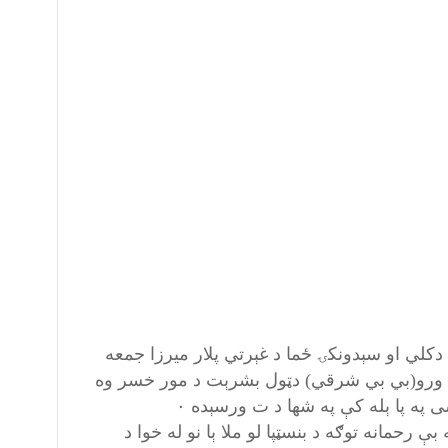
کلي او سېدونکۍ ځما د غېرتي پلار ميرزا جمعه
ي خا ورو(بي بي شرقي) دټول بشرېت د مور خسر وه
ی په پا ېله کې په شها د ت ورسېده ٠
 رحمانه توګه د بنسټپا لو ملا ېا نو له خوا د