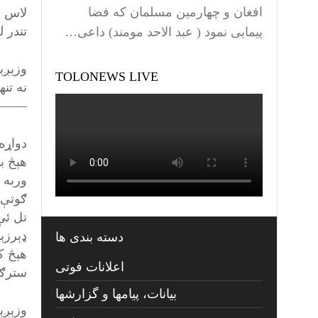
افغان و چهارمین مسلمان که فضا
لاس د
تندر 
پیمایی نمود ( عبد الاحد مومند) داعی…
وزېږې
TOLONEWS LIVE
نه تنه
——–
دواړه
هېڅ ب
وربه 
ګوتې 
تل ئې
ډېرزې
دسته بندی ها
هېڅ ک
اعلانات فوتی
سترګې
بیانات، پیامها و گزارشها
وزېږې