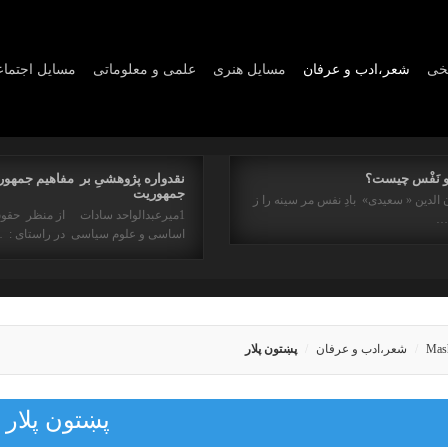
یخی
شعر،ادب و عرفان
مسايل هنری
علمی و معلوماتی
مسايل اجتما
و نَفْس چیست؟
نقدواره پژوهشیِ بر مفاهیم جمهور
جمهوریت
 الدین « سعیدی» بادِ نفس مر سینه را ز
1میرعبدالواحد سادات از منظر حقو
ه…
اساسی و علوم سیاسی در راستای : 
Mas
شعر،ادب و عرفان
پښتون پلار
پښتون پلار