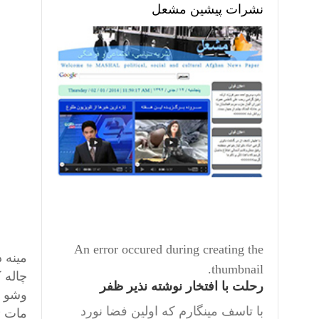
نشرات پیشین مشعل
An error occured during creating the
مينه 
thumbnail.
چاله 
رحلت با افتخار نوشته نذیر ظفر
وشو ا
با تاسف مینگارم که اولین فضا نورد
مات ئ