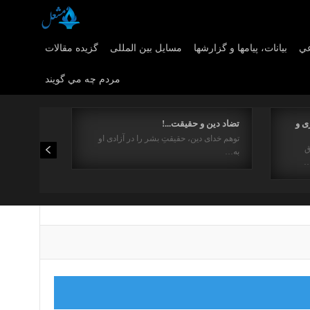
عي
بیانات، پیامها و گزارشها
مسایل بین المللی
گزیده مقالات
مردم چه مي گويند
ی و
تضاد دین و حقیقت...!
توهم خدای دین، حقیقتِ بشر را در آزادی او
ق
به…
…