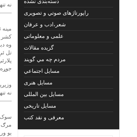
دسته‌بندی نشده
نه تنه
——-
راپورتاژهای صوتي و تصويری
شعر،ادب و عرفان
مينه 
علمی و معلوماتی
کشر و
وه دب
گزیده مقالات
تل ئې
مردم چه مي گويند
پلارئ
جوړه 
مسايل اجتماعي
مسايل هنری
وزېږې
نه تنه
مسایل بین المللی
——–
مسایل تاریخی
سوک و
معرفی و نقد کتب
مرګ ئ
ېو ور