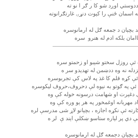
دوستي اوږد شو کا ر ګر ا نو ته
له اسمان ځنې را کېوت دنړۍ غارتګرانوته
د بچېان د جمعه ګل له ارمانوسره
اامان بلکه ادم له هنرو سره
———————————————
 ئې روزل سختو شېبو او زحمتو سره
زدله نه وه ددښمن له تهديدو سر ه
ئې کړه قلم کا غذ په لاس کې تجربوسره
ئې په ګوتو به نيوه لې دحروف،حروف ليکوسره
 دغېرت او شهامت درسونه خوله کې وه
اد مهربانه اوغمخور په هر ېو وره کې وه
ارته ئې نکړه اجازه ، بچېانو لاړ شی مدرسې لره
 دي پر لېاره ستاسو ښکلې اېند ې لر ه
د بچېان دجمعه ګل له ارمانوسره