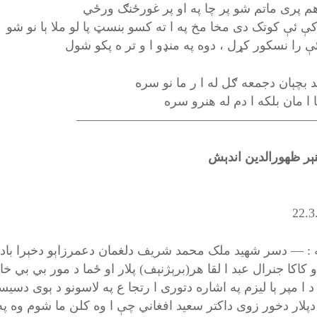
م پری ماتم شو پر چا په او پر غورځنګ ورځي
ې ئې کوتک دی مخا مخ په ا ته کسو بنسټ پا لو ملا ېا نو شو
ې را نسکور کړل ، دوه په منډو ا و تر ه پکو شول
د بچېان دجمعه ګل له ا ر ما نو سره
ا ا مان بلکه ا دم له هنرو سره
——————————————————
ر ظهورالدين اندېش
22.3
ه : — دسر شهيد ملک محمد شريف دلغمان دعمرزاېو دخېرا باد د
و کاکا جنرال عبد ا لقا هر(برېژنېف) پلار او ځما د مور بي ب
 ا مپر ېا ليزم په اشاره دتوری ا رتجا ع په لاسونو د ېوی دسيس
پلار دخور زوی داکتر سعيد افغاني چې ا وه کلن ما شوم وه په بې