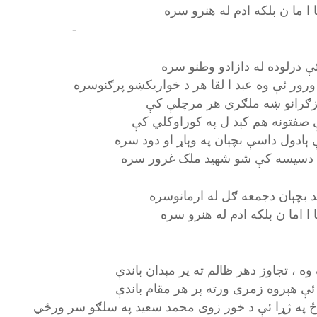
ا ا ما ن بلکه ادم له هنرو سره
———————————————————
ئې درلوده له دازادو وطنو سره
رور ئې وه عبد ا لقا هر د خواريکښو پرګنوسره
زګرانو ښه ملګري هر مرچلې کې
 صفتونه هم کېد ل په کوراوکلي کې
ې ېادول داسې بچېان په وېاړ او دود سره
دسيسه کې شو شهيد ملک غرور سره
د بچېان دجمعه ګل له ارمانوسره
ا ا اما ن بلکه ادم له هنرو سره
——————————————————
ه ، تجاوز دهر ظالم ته پر مېدان باندې
ې هېروه زمری ورته پر هر مقام باندې
ځ په ژړا ئې د خور زوی محمد سعيد په سلګو سر ورځي