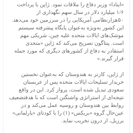
«
اینادا
»‌
وزیر دفاع را ملاقات نمود
.
ژاپن با پرداخت
/
۱
۶ میلیارد دلار در سال سهم نگهداری از
۵۰
هزارنظامی
‌
آمریکایی را در سرزمین خود می
دهد
.
این کشور به
ویژه به
عنوان پایگاه پیشرفته سیستم
موشک
های ایالات متحده علیه چین، شریکی مهم
است
.
پنتاگون تصریح می
کند که ژاپن
«
متحدی
استقادر به دفاع از کشورهای دیگری
که مورد حمله
قرار گیرند
.»
از ژاپن، کارتر به هندوستان که به
عنوان نخستین
خریدار تسلیحات ایالات متحده پس از عربستان
سعودی تبدیل شده است، پرواز کرد
.
این در واقع
نتیجه
ای از استراتژی واشنگتن است که با هدفتضعیف
روابط بین هندوستان و روسیه عمل می
کند و در
عین
حال گروه
«
بریکس
» (
۱
)
را با کودتای
«
پارلمانی
»
برزیل، از درون تخریب نماید
.