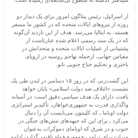
سپتامبر
گذشته
به
سطوح
بی
سابقه
ای
رسیده
است
.
از اسرائیل، رئیس پنتاگون امروز برای یک دیدار دو
روزه از نیروهای ایالات متحده که در کشور ما مسقر
هستند، به ایتالیا می
رسد
.
هدف از این بازدید آن
گونه
که در یک سند رسمی
‌
اعلام شده عبارتاست از
پشتیبانی از عملیات ایالات متحده و متحدانش در
مقیاس جهانی، از
جمله تهاجم روسیه در اروپای
باختری و تحکیم جناح جنوبی ناتو
.
این گشت
زنی که در روز ۱۵ دسامبر در لندن طی یک
نشست
«
ائتلاف ضد دولت اسلامی
»
پایان خواهد
یافت، دارای یک هدف سیاسی دقیق است
:
در آستانه
واگذاری قدرت به جمهوری
خواهان، تأکیدبر استراتژی
دولت اوباما ـ که کلینتون می
بایست آن را دنبال
می
کرد ـ برای این که جبهه
های تنش
های جنگی در
جنوب و در شرق که اوبامای دموکرات به
عنوان
میراث برای ترامپ جمهوری
خواه باقیمی
گذارد، ادامه