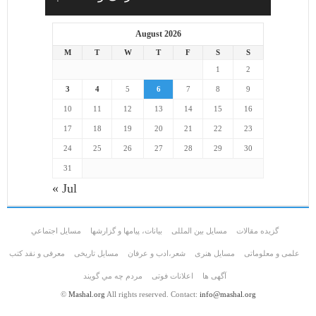
August 2026
M
T
W
T
F
S
S
1
2
3
4
5
6
7
8
9
10
11
12
13
14
15
16
17
18
19
20
21
22
23
24
25
26
27
28
29
30
31
« Jul
گزیده مقالات
مسایل بین المللی
بیانات، پیامها و گزارشها
مسايل اجتماعي
علمی و معلوماتی
مسايل هنری
شعر،ادب و عرفان
مسایل تاریخی
معرفی و نقد کتب
آگهی ها
اعلانات فوتی
مردم چه مي گويند
©
Mashal.org
All rights reserved. Contact:
info@mashal.org