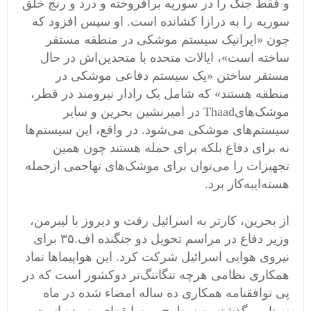
و فقط جنگ را در سوریه برافروخته و درد و رنج خلق
سوریه را به درازا کشانده است
.
او سپس افزود که
چون
«
ایرانیک سیستم موشکی در منطقه مستقر
ساخته است
»
، ایالات متحده با متحدین
اش در حال
مستقر ساختن
«
یک سیستم دفاعی موشکی در
منطقه هستند
»
که شامل یک رادار نیرومند در قطر،
موشک
های
Thaad
در امیرنشین بحرین و سایر
سیستم
های موشکی می
شود
.
در واقع، این سیستم
ها
نه برای دفاع بلکه برای حمله هستند چون همین
تجهیزات را می
توان برای موشک
های تهاجمی
‌
از
جمله
هسته
ایبه
کار برد
.
از
بحرین،
کارتر
به
اسرائیل
رفت
و
دیروز
با
لیبرمن،
وزیر
دفاع
در
مراسم
تحویل
دو
جنگنده
اف
.
۳۵
برای
نیروی
هوایی
اسرائیل
شرکت
کرد
.
این
هواپیماها
نماد
همکاری
نظامی
‌
هرچه
تنگاتنگ
تر
دو
کشور
است
که
در
پی
توافقنامه
همکاری
ده
ساله
امضاء
شده
در
ماه