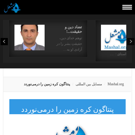
تضاد دین و
حقیقت...!
توهم خدای دین،
حقیقتِ بشر را در
آزادی او به…
در راستای : …
Mashal.org
مسایل بین المللی
پنتاگون کره زمین را درمی‌نوردد
پنتاگون کره زمین را درمی‌نوردد