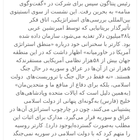
رئیس پنتاگون سپس برای شرکت در
«
گفت
وگوی
منامه
»
به بحرین رفت
.
این نشست از سوی انستیتوی
بین
المللی بررسی
های استراتژیکی، اتاق فکر
تأثیرگذار بریتانیایی که توسط امیرنشین عربی
با۳۸
میلیون دلار تغذیه می
شود، سازمان داده شده
بود
.
کارتر با سخنرانی خود درباره
«
منطق استراتژی
آمریکا در خاورمیانه
»
اظهار داشت که در این منطقه
جهان بیش از ۵۸
هزار نظامی
‌
آمریکایی مستقرندکه
۵
هزار تن از آن
ها در عراق و سوریه در حال جنگ
هستند
. «
نه فقط در حال جنگ با تروریست
های
دولت
اسلامی، بلکه برای دفاع از منافع ما و متحدین
مان
»
[
به
همین دلیل است که ایالات متحده وپادشاهی
های
خلیج
(
فارس
)
به
گونه
ای پنهانی از دولت اسلامی
پشتیبانی می
کنند، چون در چارچوب استراتژی آن
ها در
عراق و سوریه قرار می
گیرد
.
مدارک برای اثبات این
مطلب به
صورت گسترده
ایوجود دارد
].
کارتر روسیه
را متهم کرد که با دولت اسلامی
‌
در سوریه نمی
جنگد