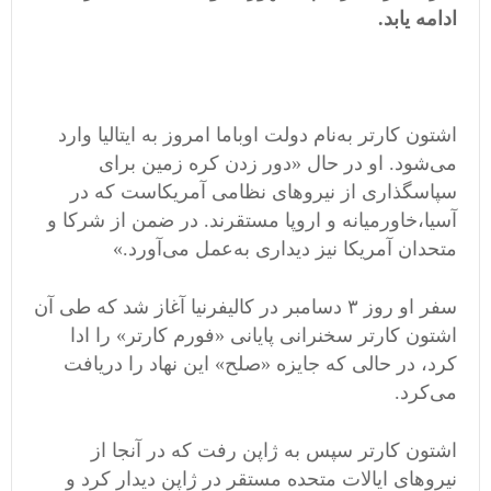
ادامه یابد
.
اشتون
کارتر
به
نام
دولت
اوباما
امروز
به
ایتالیا
وارد
می
شود
.
او
در
حال
«
دور
زدن
کره
زمین
برای
سپاسگذاری
از
نیروهای
نظامی
‌
آمریکاست
که
در
آسیا،
خاورمیانه
و
اروپا
مستقرند
.
در
ضمن
از
شرکا
و
متحدان
آمریکا
نیز
دیداری
به
عمل
می
آورد
.»
سفر او روز ۳ دسامبر در کالیفرنیا آغاز شد که طی آن
اشتون کارتر سخنرانی پایانی
«
فورم کارتر
»
را ادا
کرد، در حالی که جایزه
«
صلح
»
این نهاد را دریافت
می
کرد
.
اشتون کارتر سپس به ژاپن رفت که در آنجا از
نیروهای ایالات متحده مستقر در ژاپن دیدار کرد و