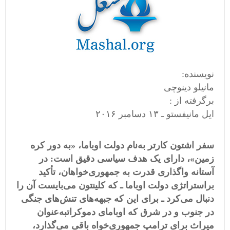
نویسنده:
مانیلو دینوچی
برگرفته از :
ایل مانیفستو ـ ۱۳ دسامبر ۲۰۱۶
سفر اشتون کارتر به
نام دولت اوباما،
«
به دور کره
زمین
»
، دارای یک هدف سیاسی دقیق است
:
در
آستانه واگذاری قدرت به جمهوری
خواهان، تأکید
براستراتژی دولت اوباما ـ که کلینتون می
بایست آن را
دنبال می
کرد ـ برای این که جبهه
های تنش
های جنگی
در جنوب و در شرق که اوبامای دموکراتبه
عنوان
میراث برای ترامپ جمهوری
خواه باقی می
گذارد،