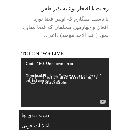
رحلت با افتخار نوشته نذیر ظفر
با تاسف مینگارم که اولین فضا نورد
افغان و چهارمین مسلمان که فضا پیمایی
نمود ( عبد الاحد مومند) داعی…
TOLONEWS LIVE
Video
Code 150: Unknown error.
Player
Download File: https://www.youtube.com/watch?
v=ON33VvEdKas&_=1
دسته بندی ها
اعلانات فوتی