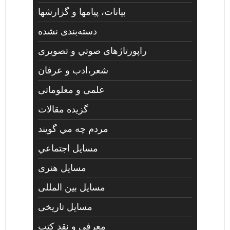
بیانات، پیامها و گزارشها
دسته‌بندی نشده
راپورتاژهای صوتي و تصويری
شعر،ادب و عرفان
علمی و معلوماتی
گزیده مقالات
مردم چه مي گويند
مسايل اجتماعي
مسايل هنری
مسایل بین المللی
مسایل تاریخی
معرفی و نقد کتب