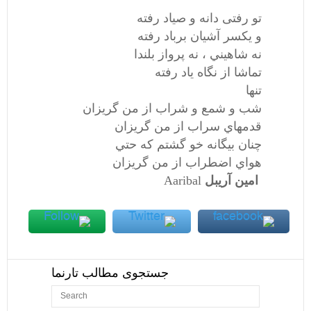
تو رفتی دانه و صياد رفته
و يكسر آشيان برباد رفته
نه شاهيني ، نه پرواز بلندا
تماشا از نگاه ياد رفته
تنها
شب و شمع و شراب از من گريزان
قدمهاي سراب از من گريزان
چنان بيگانه خو گشتم كه حتي
هواي اضطراب از من گريزان
امین آريبل
Aaribal
جستجوی مطالب تارنما