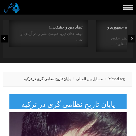
مفاهیم جمهوری و
تضاد دین و حقیقت...!
توهم خدای دین، حقیقتِ بشر را در آزادی او
ت از منظر حقوق
به…
در راستای : …
Mashal.org
مسایل بین المللی
پایان تاریخ نظامی گری در ترکیه
پایان تاریخ نظامی گری در ترکیه