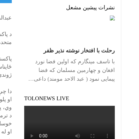
نشرات پیشین مشعل
عبد
متحده
رحلت با افتخار نوشته نذیر ظفر
پاکست
با تاسف مینگارم که اولین فضا نورد
ځاينا
افغان و چهارمین مسلمان که فضا
ژوندی
پیمایی نمود ( عبد الاحد مومند) داعی…
دا چې
TOLONEWS LIVE
او پل
وي، پ
د ترم
خوسا 
او له