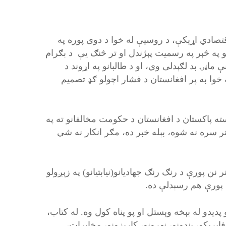
تصادي اړيکې، د روسيې له خوا د دوی پوره په
تو په څېر په رسميت پېژندل او تر څنګ يې د بګرام
ماڼۍ بد لګېدلی وي، او د طالبانو په اړوند د
خوا به پر افغانستان د فشار اچولو ګډ تصميم
 پاکستان د افغانستان د حکومت مخالفانو ته په
 تر سره نه شوه، بېله خبر ده، مګر انکار نه شي
نن پورې د رنګ رنګ جهاديانو(نيابتيانو) په زېږولو
 پورې هم رسېدلې ده.
ديدو له بېخه وېستل او پو پناه کول وه. له کتاب،
يکو، بندونو، نهرونو، کارېزونو، مخابرات،