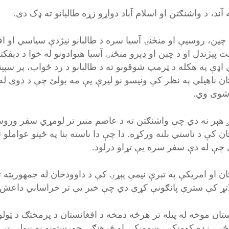
 آند، د واشنګتن او اسلام آباد دواړو زړه طالبانو ته ډک دی.
 چين، روسيې او منځنۍ آسيا سره د طالبانو نيژدې سياسي او اق
 پېژندل او د چين او ډېرو منځنۍ آسيا هيوادونو له خوا د ديفک
اډې په هکله د ټرمپ شوقونو ته د طالبانو د رد ځواب، پر سپينې 
ان ناهيلي په نظر کې ونيسو نو ليرې يې مه بولئ چې د دوی له 
شوی وي.
 هېر نه دي چې واشنګتن ته د عاصم منير تر لومړي سفر وروسته
ن کې د ناستي بلنه ورکړه. دا چې دا ناسته بنا په ځينو عواملو
 چې له دې سفر سره يې تړاو درلود.
ن او امريکې په تېرې نيمې پېړۍ کې د داوودخان له جمهوريته تر 
اتړ کې سترې پانګونې کړې دي چې خبر يې تر خراساني داعش
تان موخه له پيله تر هرڅه دمخه د افغانستان د پرمختګ د ټولو پ
ي، زده کوونکي، ښوونکي او فرهنګي جوړښتونو نه نيولې تر فابر