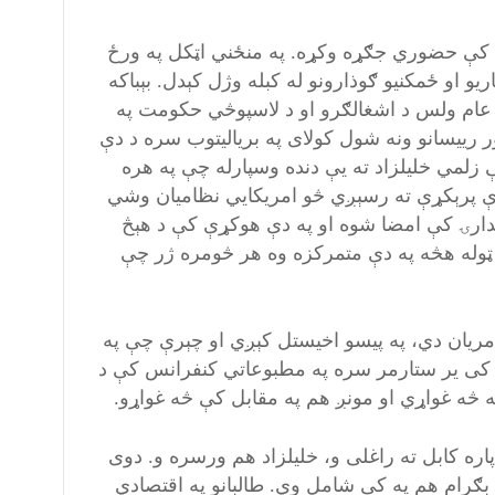
ان کې حضوري جګړه وکړه. په منځني اټکل په ورځ
و او ځمکنيو ګوذارونو له کبله وژل کېدل. بېباکه
ګ عام ولس د اشغالګرو او د لاسپوڅي حکومت په
ور رییسانو ونه شول کولای په برياليتوب سره د دې
لمي خليلزاد ته يې دنده وسپارله چې په هره
وې پرېکړې ته رسېږي څو امريکايي نظاميان وشي
دارۍ کې امضا شوه او په دې هوکړې کې د هېڅ
مپ ټوله هڅه په دې متمرکزه وه هر څومره ژر چې
مريان دي، په پيسو اخیستل کېږي او چېرې چې په
 کی ير ستارمر سره په مطبوعاتي کنفرانس کې د
 نه څه غواړي او مونږ هم په مقابل کې څه غواړو.
پاره کابل ته راغلی و، خليلزاد هم ورسره و. دوی
بګرام هم په کې شامل وي. طالبانو په اقتصادي