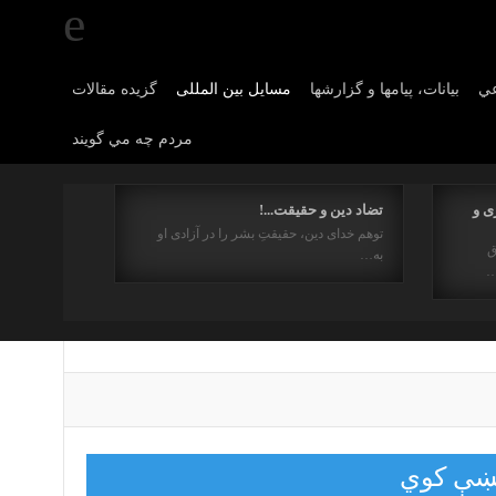
عي
بیانات، پیامها و گزارشها
مسایل بین المللی
گزیده مقالات
مردم چه مي گويند
ی و
تضاد دین و حقیقت...!
توهم خدای دین، حقیقتِ بشر را در آزادی او
ق
به…
…
پېښې کوي