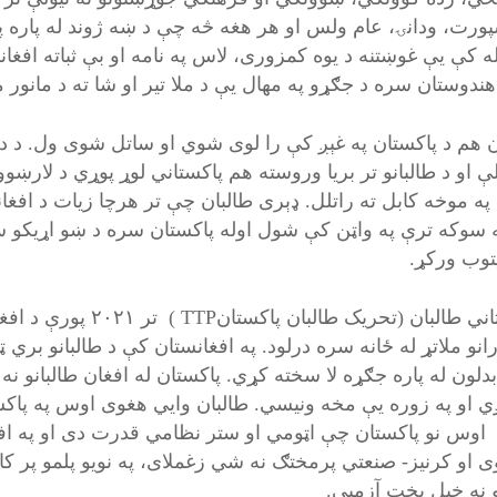
پورت، ودانۍ، عام ولس او هر هغه څه چې د ښه ژوند له پاره په
له کې يې غوښتنه د يوه کمزوری، لاس په نامه او بې ثباته افغا
 هندوستان سره د جګړو په مهال يې د ملا تير او شا ته د مانور
ن هم د پاکستان په غېږ کې را لوی شوي او ساتل شوی ول. د د
ې او د طالبانو تر بريا وروسته هم پاکستاني لوړ پوړي د لارښوو
ه موخه کابل ته راتلل. ډېری طالبان چې تر هرچا زيات د افغانست
سوکه ترې په واټن کې شول اوله پاکستان سره د ښو اړيکو سات
توب ورکړ.
پاکستاني طالبان (تحري
رانو ملاتړ له ځانه سره درلود. په افغانستان کې د طالبانو بري
بدلون له پاره جګړه لا سخته کړي. پاکستان له افغان طالبانو ن
ي او په زوره يې مخه ونيسي. طالبان وايي هغوی اوس په پاک
اوس نو پاکستان چې اټومي او ستر نظامي قدرت دی او په افغ
ی او کرنيز- صنعتي پرمختګ نه شي زغملای، په نويو پلمو پر کا
و نه خپل بخت آزميي.