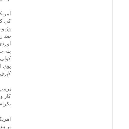
امريک
کې کم
وژنو،
ضد را
اوږدې
بڼه چ
کولی 
يوې ا
کېږي 
ټرمپ 
کار و
بګرام
امريک
بر بن