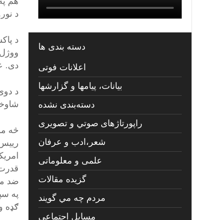
هم په
د نورو
د پاک
دسته بندی ها
ووژل 
دی. ع
اعلانات فوتی
بیانات، پیامها و گزارشها
د دوی
شاوخو
دسته‌بندی نشده
راپورتاژهای صوتي و تصويری
څه مو
شعر،ادب و عرفان
رییس 
امريک
علمی و معلوماتی
قدرت 
گزیده مقالات
ضد مب
په سپ
مردم چه مي گويند
ګډه و
مسايل اجتماعي