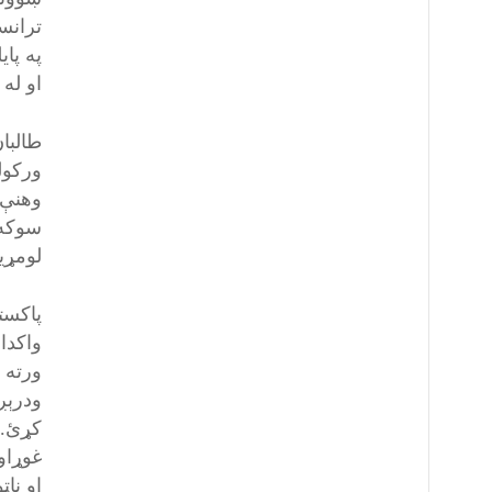
ترانس
په پاي
او له
طالبا
ورکول
وهنې پ
سوکه 
لومړي
واکدا
ورته 
ودرېږ
کړئ. 
غوړاو
او ناټ