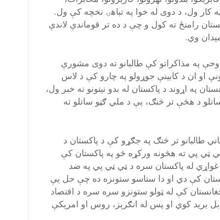
 کار ول، د دوی له خوا په تباهۍ نخچه کې ول.
نستان رامنځ ته کول و چې د ده تر قوماندې لاندې
 میدان وي.
وحې په مذاکراتو کې طالبانو ته دوی مشورې
نې او ان د کابينې جوړولو په چارو کې د لاس
ان په اړوند د پاکستان له بدو نيتونو نه خبر ول،
لو د هڅې تر څنګ، يې د ملي ګټو ساتلو ته
ک طالبان پاکستانTTP ) تر ۲۰۲۱ پورې د افغاني طالبانو تر څنګ په جګړو کې د پاکستان د
 ټي ټي پي ته هڅونه ورکړه څو په پاکستان کې
ه غواړي له پاکستان سره د ټي ټي پي په ضد
ستان کې دي او دا ستاسو ستونزه ده چې حل يې
انستان کې له ټولو ستونزو سره سره د اقتصاد
بل بريد کوي او پس له انګرېز، روس او امريکې