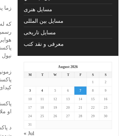
زما په
مسايل هنری
مسایل بین المللی
که له
رسميت
مسایل تاریخی
هوايي 
معرفی و نقد کتب
پاکست
نيول 
August 2026
زمونږ
M
T
W
T
F
S
S
پاکستا
1
2
کېدای
3
4
5
6
7
8
9
10
11
12
13
14
15
16
پاکستا
17
18
19
20
21
22
23
او مل
24
25
26
27
28
29
30
31
د پاکس
« Jul
ښوونځ