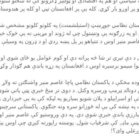
 سياسي او هم په اقتصادی او ټولنيز ډګرونو کې له سختو ستون
 پر اوږو بار کړي. کله يې پر افغانستان تپي او کله پر هندوستا
ستان نظامي جوړښټ (استبلشمنت) په کلونو کلونو مشخص شخصيتو
او په زرګونه يې وتښتول چې له ژوند او مړينې نه يې څوک خ
اصم منیر اوس د نتنياهو پر پل پښه ږدي او د ډرون په وسيلې 
 د دې تېري تر شا څه پراته دي او کوم عوامل يو ځای شوي او
ا سيمو برسېره اوس د افغانستان په زړه باندې هم ګوذار وک
ده مخکې د پاکستان نظامي پاچا عاصم منير واشنګتن ته ولاړ ا
دونالد ټرمپ ورسره وکتل. د دوی تر منځ خبرې پټې پاتې شوې. 
ې او اسراييلو د پلان شويو بمباريو په ليکه کې به يې خبردار
په نېشه کې يې له ځوزانو سره ونه جنګوې. پاکستاني سرچينو 
ارزې باندې خبرې شوې دي. په دې وروستيو کې عاصم منير او
ينې ماڼۍ کې شرفياب شول. پوښتنه راپورته کېږي چې اوس بيا
رغلي وای؟!