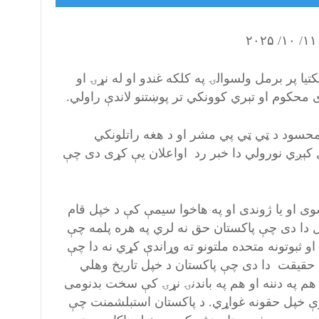
۱۷/۰۷) بمبارۍ پر کابل او د پکتيا پر برمل ولسوالۍ په کلکه غندو او له نړۍ او
 محکوم او تېري کوونکي تر پوښتنو لاندې راولي.
محسود د ټي ټي پي مشر او د هغه راتلونکي
کېږي نورولي دا خبر رد اواعلان يې کړی دی چې
ی او يا ژوندی او په هاخوا سيمې کې د خپل قام
 دا دی چې پاکستان حق نه لري په هره پلمه چې
و ثبوتونه متحده ملتونو ته وړاندې کړي نه دا چې
ند حقیقت دا دی چې پاکستان د خپل تاريخ وهلي
هم په دننه او هم په باندنۍ نړۍ کې سخت بدنومی
 ترې خپل حقونه غواړي. د پاکستان استبلشمنت چې