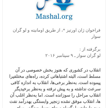
فراخوان ژان اورتیز *، از طریق اومانیته و لو گران
سوار
برگرفته از :
لو گران سوار ـ ۹ سپتامبر ۲۰۱۶
انقلاب
در
کشوری
که
هنوز
بخش
خصوصی
در
آن
مسلط
است،
البته
اشتباهاتی
کرده،
راه
های
مختلفی
را
پیموده
است
.
به
نظر
برخی
ها،
انقلاب
به
اندازه
کافی
سرعت
نداشته
و
به
پیش
نرفته
و
به
نظر
برخی
دیگر
انقلاب
مراحل
را
سوزانده
است
.
اما
به
نظر
اغلب
آن
ها،
انقلاب
موفق
نشده
زنجیر
وابستگی
به
درآمد
نفت
و
به
واردات
را
بگسلد
و
بهای
بسیار
سنگینی
برای