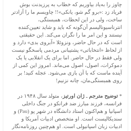
چاوز را به‌یاد بیاوریم که خطاب به پرزیدنت بوش
فریاد زد :«برو گم شو، یانکی»!! چاویسم ما را آزادتر
ساخت، ولی در این لحظات، همبستگی،
انترناسیونالیسم آن‌گونه که باید و شاید تعیین‌کننده
نیستند و این امر ما را نگران می‌کند. این حقیقتی
است که در حال حاضر، ونزوئلا «آبروی بدی» دارد و
از لحاظ «انتخاباتی» پشتیبانی مردمی ‌پاسخگو نیست
ولی فقط در حال حاضر. اما برای یک انقلابی یا یک
دموکرات، اصول، اصول می‌ماند. امروز این کمی‌ از
آینده ماست که با آن بازی می‌شود. عجله کنید! بر
روی همبستگی‌مان، چانه نزنیم!
*
توضیح
مترجم
ـ
ژان
اورتیز
، متولد سال ۱۹۴۸ در
فرانسه، فرزند مبارز ضد فرانکو در جنگ داخلی
اسپانیا و هم‌اکنون استاد دانشگاه در شهر پو (Pau) و
سندیکالیست است. او متخصص ادبیات آمریکا و
ادبیات زبان اسپانیولی است. او هم‌چنین روزنامه‌نگار