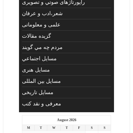
راپورتاژهای صوتي و تصويری
شعر،ادب و عرفان
علمی و معلوماتی
گزیده مقالات
مردم چه مي گويند
مسايل اجتماعي
مسايل هنری
مسایل بین المللی
مسایل تاریخی
معرفی و نقد کتب
August 2026
M
T
W
T
F
S
S