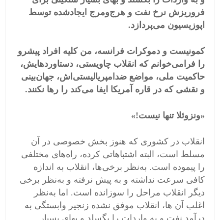
فروریزش
نرخ
نفت
و
هرج
و
مرج
ایجاد
شده
توسط
اپوزیسیون
می
پردازد
.
کمونیست
و
دموکرات
فرانسه،
من
کلیه
افراد
پیشرو
را
فرامی
خوانم
که
انقلاب
چاویستی،
دستاوردهایش،
حاکمیت
ملی،
مواضع
ضدامپریالیستی
اش،
جهان
بینی
و
نقشی
که
در
قاره
آمریکا
ایفا
می
کند
را
رها
نکنند
.
«
ونزوئلا
تنها
نیست
!»
انقلاب در کشوری که هنوز بخش خصوصی در آن
مسلط است، البته اشتباهاتی کرده، راه‌های مختلفی
را پیموده است. به‌نظر برخی‌ها، انقلاب به اندازه
کافی سرعت نداشته و به پیش نرفته و به‌نظر برخی
دیگر انقلاب مراحل را سوزانده است. اما به‌نظر
اغلب آن ها، انقلاب موفق نشده زنجیر وابستگی به
درآمد نفت و به واردات را بگسلد و بهای بسیار