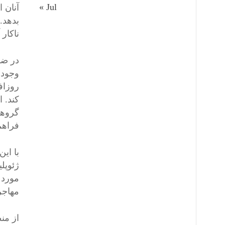
« Jul
آنان 
بدهد.
ناکار 
در ضم
وجود 
روزاف
کند. 
گروهی
فراهم
با ای
ژئوپل
مورد 
مهاجر
از منظ