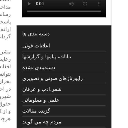
مداخل
رساند
پاسخگ
اراده
دسته بندی ها
گرداب
اعلانات فوتی
مشروع
بیانات، پیامها و گزارشها
رعایت
افغان
دسته‌بندی نشده
نتوانس
راپورتاژهای صوتي و تصويری
بحران
در اخ
شعر،ادب و عرفان
شهرون
علمی و معلوماتی
حقوق 
گزیده مقالات
و از 
هرچند 
مردم چه مي گويند