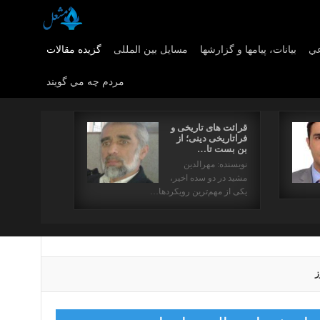
عي
بیانات، پیامها و گزارشها
مسایل بین المللی
گزیده مقالات
مردم چه مي گويند
قرائت های تاریخی و
فراتاریخی دینی؛ از
بن بست تا…
نویسنده: مهرالدین
مشید در دو سده اخیر،
یکی از مهم‌ترین رویکردها…
ز