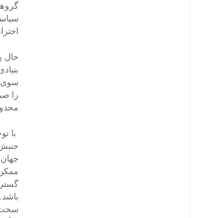
گروهی
سیاسی
احترا
حال پ
بنیاد
سوی م
را صر
محدود
با تو
جنبش‌
جهان.
ممکن 
گسترش
باشد. 
سخت‌گ