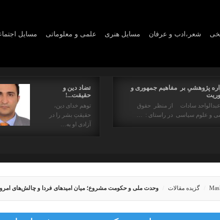
یخی
شعر،ادب و عرفان
مسايل هنری
علمی و معلوماتی
مسايل اجتما
اره پژوهشیِ بر مفاهیم جمهوری و
تضاد دین و
ریت
حقیقت...!
عبدالواحد سادات از منظر حقوق
توهم خدای دین،
ی و علوم سیاسی در راستای : …
حقیقتِ بشر را در
آزادی او به…
Mas
گزیده مقالات
وحدت ملی و حکومت مشروع؛ میان امیدهای فردا و چالش‌های امرو