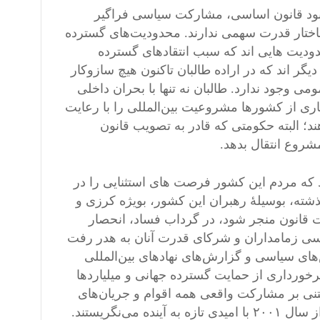
نبود قانون اساسی، مشارکت سیاسی فراگیر
ساختار قدرت سهمی ندارند. محدودیت‌های گسترده
دودیت هایی اند که سبب انتقادهای گسترده
ر اند که در اراده طالبان تاکنون هیچ سازوکار
می وجود ندارد. طالبان نه تنها با بحران داخلی
سیاری از کشورها مشروعیت بین‌المللی را با رعایت
 البته حکومتی که قادر به تصویب قانون
روع انتقال بدهد.
د که مردم این کشور فرصت های استثنایی را در
ذشته، بوسیلۀ رهبران این کشور، بویژه کرزی و
میت قانون منجر شود، در گرداب فساد، انحصار
ی زمامداران و شرکای قدرت آنان به هدر رفت
های سیاسی و گزارش‌های نهادهای بین‌المللی
۲، در افغانستان با وجود برخورداری از حمایت گسترده جهانی و میلیاردها
نی بر مشارکت واقعی همه اقوام و جریان‌های
سیاسی را در این کشور ایجاد کنند. در حالیکه مردم افغانستان پس از سال ۲۰۰۱ با امیدی تازه به آینده می‌نگریستند.