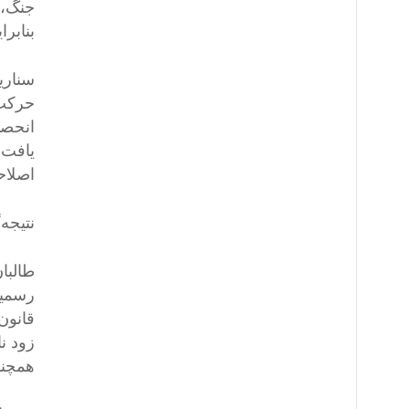
جنگ، 
بنابرا
سناری
حرکت 
انحصا
یافت.
اصلاح
نتیجه‌
طالبا
رسمیت
قانون
زود ن
همچنا