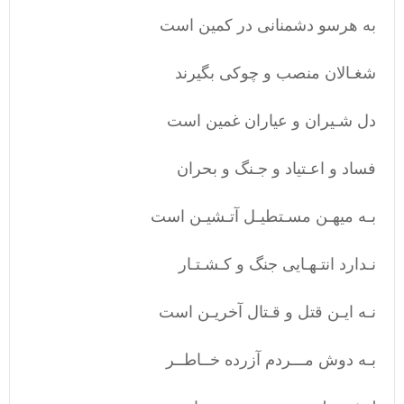
به هرسو دشمنانی در کمین است
شغـالان منصب و چوکی بگیرند
دل شـیران و عیاران غمین است
فساد و اعـتیاد و جـنگ و بحران
بـه میهـن مسـتطیـل آتـشیـن است
نـدارد انتـهـایی جنگ و کـشـتـار
نـه ایـن قتل و قـتال آخریـن است
بـه دوش مـــردم آزرده خــاطــر