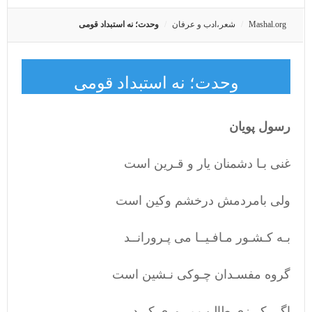
Mashal.org
شعر،ادب و عرفان
وحدت؛ نه استبداد قومی
وحدت؛ نه استبداد قومی
رسول پویان
غنی بـا دشمنان یار و قـرین است
ولی بامردمش درخشم وکین است
بـه کـشـور مـافـیــا می پـرورانــد
گروه مفسـدان چـوکی نـشین است
اگـر کـرزی طالـب پـروری کـرد