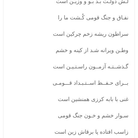
لـش دولـت بـد بـو و وزیـن است
نفـاق و جنگ قومی کُـشت ما را
سراطون ریشه زخم چرکین است
وطـن ویرانه شـد از کینه و خشم
گـذشــتـه آزمــون راسـتـیـن است
بــرای حـفــظ اســتـبـداد قـــومـی
غنی با بابه کرزی همنشین است
سـوار خشم و خـون جنگ قومی
زاسب افتاده پا برقاش زین است