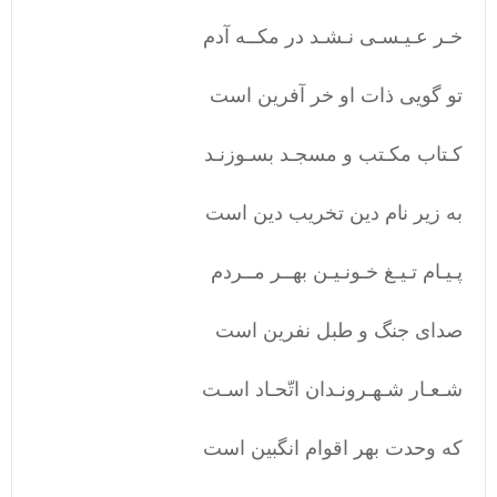
خـر عـیـسـی نـشـد در مکــه آدم
تو گویی ذات او خر آفرین است
کـتاب مکـتب و مسجـد بسـوزنـد
به زیر نام دین تخریب دین است
پـیـام تـیـغ خـونـیـن بهــر مــردم
صدای جنگ و طبل نفرین است
شـعـار شـهـرونـدان اتّحـاد اسـت
که وحدت بهر اقوام انگبین است