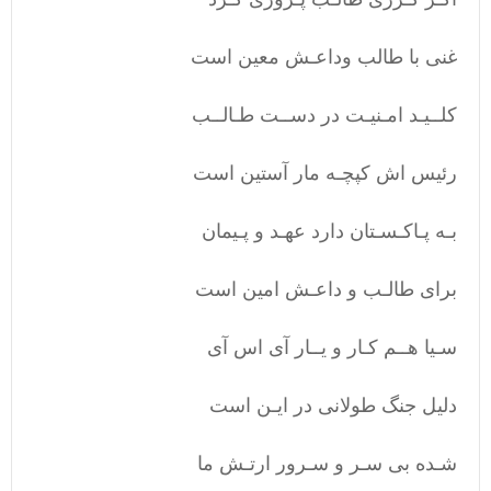
غنی با طالب وداعـش معین است
کلــیـد امـنیـت در دســت طـالــب
رئیس اش کپچـه مار آستین است
بـه پـاکـسـتان دارد عهـد و پـیمان
برای طالـب و داعـش امین است
سـیا هــم کـار و یــار آی اس آی
دلیل جنگ طولانی در ایـن است
شـده بی سـر و سـرور ارتـش ما