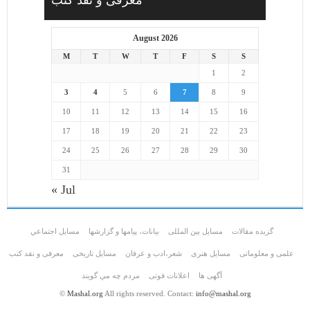
August 2026
M
T
W
T
F
S
S
1
2
3
4
5
6
7
8
9
10
11
12
13
14
15
16
17
18
19
20
21
22
23
24
25
26
27
28
29
30
31
« Jul
گزیده مقالات
مسایل بین المللی
بیانات، پیامها و گزارشها
مسايل اجتماعي
علمی و معلوماتی
مسايل هنری
شعر،ادب و عرفان
مسایل تاریخی
معرفی و نقد کتب
آگهی ها
اعلانات فوتی
مردم چه مي گويند
©
Mashal.org
All rights reserved. Contact:
info@mashal.org