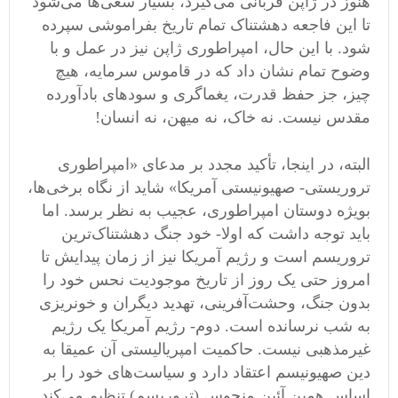
هنوز در ژاپن قربانی‌ می‌گیرد، بسیار سعی‌ها می‌شود
تا این فاجعه دهشتناک تمام تاریخ بفراموشی سپرده
شود. با این حال، امپراطوری ژاپن نیز در عمل و با
وضوح تمام نشان داد که در قاموس سرمایه، هیچ
چیز، جز حفظ قدرت، یغماگری و سودهای بادآورده
مقدس نیست. نه خاک، نه میهن، نه انسان!
البته، در اینجا، تأکید مجدد بر مدعای «امپراطوری
تروریستی- صهیونیستی آمریکا» شاید از نگاه برخی‌ها،
بویژه دوستان امپراطوری، عجیب به نظر برسد. اما
باید توجه داشت که اولا- خود جنگ دهشتناک‌ترین
تروریسم است و رژیم آمریکا نیز از زمان پیدایش تا
امروز حتی یک روز از تاریخ موجودیت نحس خود را
بدون جنگ، وحشت‌آفرینی، تهدید دیگران و خونریزی
به شب نرسانده است. دوم- رژیم آمریکا یک رژیم
غیرمذهبی نیست. حاکمیت امپریالیستی آن عمیقا به
دین صهیونیسم اعتقاد دارد و سیاست‌های خود را بر
اساس همین آئین‌ منحوس (تروریسم) تنظیم می‌کند.