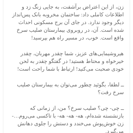
زن، از این اعتراض برآشفت، به جایی زنگ زد و
اطلاعات کاملی داد: ساختمان مخروبه بانک پس‌انداز
دیگر وجود ندارد. در جای آن برج مسکونی احداث
شده است. آن، در روبروی بیمارستان صلیب سرخ
واقع است. خوب، در مسیر راه هم بپرسید!
هیروشیمایی‌های عزیز، شما چقدر مهربان، چقدر
خیرخواه و محتاط هستید! در گفتگو چقدر به لحن
خودی صحبت می‌کنید! ارتباط با شما راحت است!
ــ لطفا، بگوئید چطور می‌توان به بیمارستان صلیب
سرخ رفت؟
ــ چی- چی؟ صلیب سرخ؟ من، از زمانی که
بازنشسته شده‌ام، هه- هه- هه- با تاکسی می‌روم…-
زن خوش‌پوش می‌خندد و دستش را جلوی دهانش
می‌گیرد.