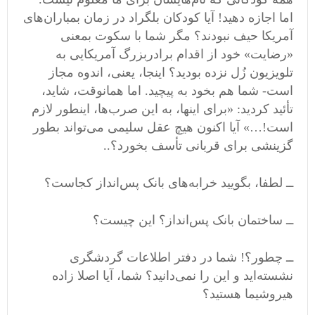
اما اجازه دهید! آیا کودکان بلگراد در زمان بمباران‌های
آمریکا حیف نبودند؟ مگر شما با سکوت بمعنی
«رضایت» خود از اقدام برادربزرگ آمریکایی به
تلویزیون زُل نزده بودید؟ اینجا، یعنی، اندوه مجاز
است- شما هم بخود به پیچید. اما همانوقت، شاید،
تأئید کردید: «برای اینها، به این صرب‌ها، اینطور لازم
است!…» آیا اکنون هیچ عقل سلیمی می‌تواند بطور
گزینشی برای قربانی تأسف بخورد؟..
ــ لطفا، بگویید خرابه‌های بانک پس‌انداز کجاست؟
ــ ساختمان بانک پس‌انداز؟ این چیست؟
ــ چطور؟! شما در دفتر اطلاعات گردشگری
نشسته‌اید و این را نمی‌دانید؟ شما، آیا اصلا زاده
هیروشیما هستید؟