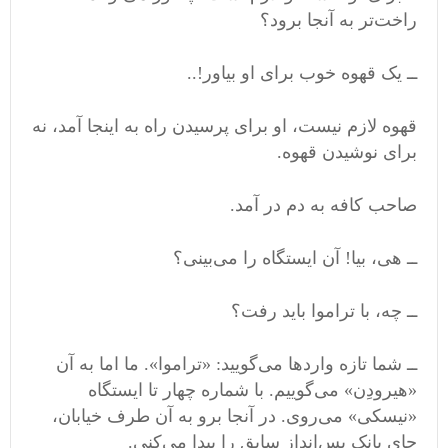
راخت‌تر به آنجا برود؟
ــ یک قهوه خوب برای او بیاور!..
قهوه لازم نیست، او برای پرسیدن راه به اینجا آمد، نه
برای نوشیدن قهوه.
صاحب کافه به دم در آمد.
ــ هی، بیا! آن ایستگاه را می‌بینی؟
ــ چه، با تراموا باید رفت؟
ــ شما تازه واردها می‌گویید: «تراموا». ما اما به آن
«هیرودِن» می‌گوییم. با شماره چهار تا ایستگاه
«نیسکی» می‌روی. در آنجا برو به آن طرف خیابان،
جای بانک پس‌انداز سابق را پیدا می‌کنی.