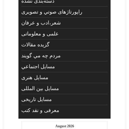
دسته‌بندی نشده
راپورتاژهای صوتي و تصويری
شعر،ادب و عرفان
علمی و معلوماتی
گزیده مقالات
مردم چه مي گويند
مسايل اجتماعي
مسايل هنری
مسایل بین المللی
مسایل تاریخی
معرفی و نقد کتب
August 2026