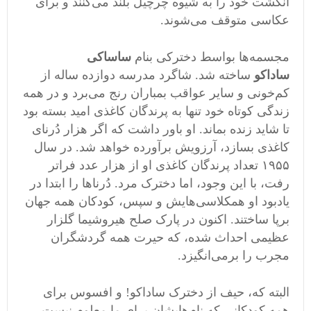
انگشت خود را به شیوه چرچیل بلند می‌کنند و برای
عکاسی متوقف می‌شوند.
مجسمه‌ها بواسط دخترکی بنام
ساساکی
ساداکو
ساخته شد. شاگرد مدرسه دوازده ساله از
کم‌خونی و سایر عواقب بمباران رنج می‌برد و در همه
زندگی کوتاه خود تنها به پرندگان کاغذی امید بسته بود
تا شاید زنده بماند. او باور داشت که اگر هزار دُرنای
کاغذی بسازد، آرزویش برآورده خواهد شد. در سال
١۹۵۵ تعداد پرندگان کاغذی او از هزار عدد فراتر
رفت، با این وجود، اما دخترک مرد. دُرنا‌ها را ابتدا در
یادبود او همکلاسی‌هایش و سپس، کودکان همه جهان
برپا ساختند. اکنون در پارک صلح هیروشیما گلزار
عظیمی احداث شده، که حیرت همه گردشگران
مجرب را برمی‌انگیزد.
البته که، حیف از دخترک ساداکو! و افسوس برای
همه کودکانی که نام‌هایشان برای ما معلوم نیست.