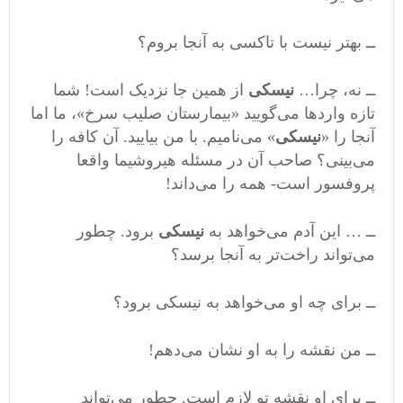
ــ بهتر نیست با تاکسی به آنجا بروم؟
ــ نه، چرا…
نیسکی
از همین جا نزدیک است! شما
تازه واردها می‌گویید «بیمارستان صلیب سرخ»، ما اما
آنجا را «
نیسکی
» می‌نامیم. با من بیایید. آن کافه را
می‌بینی؟ صاحب آن در مسئله هیروشیما واقعا
پروفسور است- همه را می‌داند!
ــ … این آدم می‌خواهد به
نیسکی
برود. چطور
می‌تواند راخت‌تر به آنجا برسد؟
ــ برای چه او می‌خواهد به نیسکی برود؟
ــ من نقشه را به او نشان می‌دهم!
ــ برای او نقشه تو لازم است. چطور می‌تواند