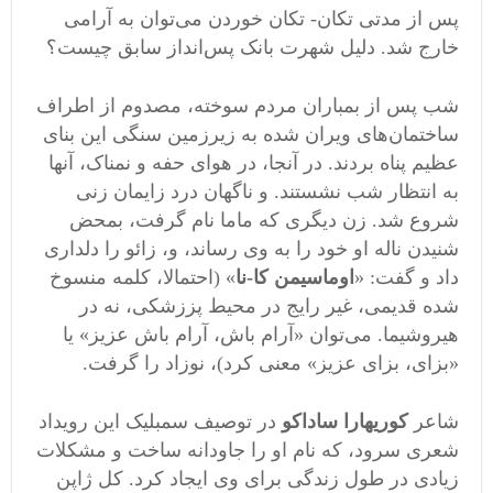
پس از مدتی تکان- تکان خوردن می‌توان به آرامی
خارج شد. دلیل شهرت بانک پس‌انداز سابق چیست؟
شب پس از بمباران مردم سوخته، مصدوم از اطراف
ساختمان‌های ویران شده به زیرزمین سنگی این بنای
عظیم پناه بردند. در آنجا، در هوای حفه و نمناک، آنها
به انتظار شب نشستند. و ناگهان درد زایمان زنی
شروع شد. زن دیگری که ماما نام گرفت، بمحض
شنیدن ناله او خود را به وی رساند، و، زائو را دلداری
داد و گفت: «
اوماسیمن کا-نا
» (احتمالا، کلمه منسوخ
شده قدیمی، غیر رایج در محیط پززشکی، نه در
هیروشیما. می‌توان «آرام باش، آرام باش عزیز» یا
«بزای، بزای عزیز» معنی کرد)، نوزاد را گرفت.
شاعر
کوریهارا ساداکو
در توصیف سمبلیک این رویداد
شعری سرود، که نام او را جاودانه ساخت و مشکلات
زیادی در طول زندگی برای وی ایجاد کرد. کل ژاپن