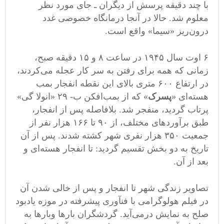
با چند دقیقه پرسش از دیگران ـ جای مورد نظر
معلوم شد. حالا در آنجا درمانگاه خصوصی غدد
درون‌ریز «سیما» واقع است.
۶ اوت سال ١۹۴۵ در ساعت ۸ و ١۵ دقیقه صبح،
زمانی که همه برای رفتن به سر کار عجله می‌کردند،
در ارتفاع ۶٠٠ متری بالای این نقطه انفجار بمب
هسته‌ای «
پسرک
» که از بمب‌افکن ب- ۲۹ «انولا گی»
پرتاب گردید، منفجر شد. بلافاصله پس از انفجار،
طبق برآوردهای مختلف، از ۹٠ تا ١۶۶ هزار نفر از
جمعیت ٣۵٠ هزار نفری شهر کشته شدند. پس از آن
تاریخ به دو بخش تقسیم گردید: تا انفجار هسته‌ای و
بعد از آن.
تصاویر زندگی شهر تا انفجار و پس از خالی شدن آن
در فیلم هولوگرامی با فنآوری پیشرفته در موزه یادبود
صلح به نمایش درمی‌آید. گردشگران بارها وبارها به