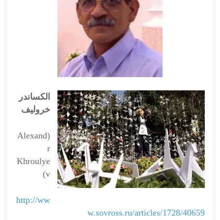
الکساندر
خرولیف
(Alexand
r
Khroulye
v)
http://ww
w.sovross.ru/articles/1728/40659