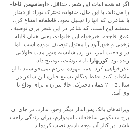
اگر نه همه ابیات این شعر، حداقل، «
اوماسیمن کا-نا
»
را می‌داند. با این حال، خانواده دخترک نوزاد از دیدار
با شاعری که آنها را تجلیل نمود، قاطعانه امتناع کرد.
مسئله این است، که شاعر در این شعر برای توصیف
عمق فاجعه، خیرخواه این خانواده، یعنی همان قابله
زخمی و خون‌آلود را مقتول توصیف نموده است. اما
در واقعیت امر، این زن شایسته هنوز مدت طولانی
زنده بود.
کوریهارا
نامه نوشت، توضیح داد،
عذرخواهی کرد- همه بیهوده. مردم نمی‌خواستند با او
ملاقات کنند. فقط هنگام تشییع جنازه این شاعر در
سال ۲٠٠۵ همان دخترک، حالا پیر زن، برای وداع با
وی آمد.
ویرانه‌های بانک پس‌انداز دیگر وجود ندارد. در جای آن
برج مسکونی ساخته‌اند، امیدوارم، برای زندگی راحت
باشد. در کنار آن لوحه یادبود نصب کرده‌اند.