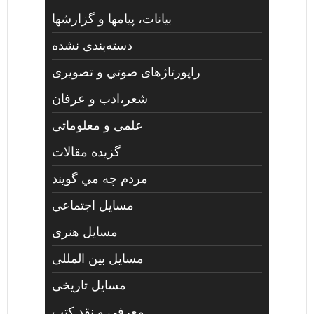
بیانات، پیامها و گزارشها
دسته‌بندی نشده
راپورتاژهای صوتي و تصويری
شعر،ادب و عرفان
علمی و معلوماتی
گزیده مقالات
مردم چه مي گويند
مسايل اجتماعي
مسايل هنری
مسایل بین المللی
مسایل تاریخی
معرفی و نقد کتب