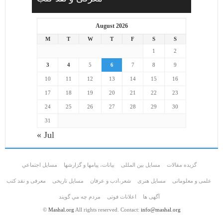
August 2026
M
T
W
T
F
S
S
1
2
3
4
5
6
7
8
9
10
11
12
13
14
15
16
17
18
19
20
21
22
23
24
25
26
27
28
29
30
31
« Jul
گزیده مقالات
مسایل بین المللی
بیانات، پیامها و گزارشها
مسايل اجتماعي
علمی و معلوماتی
مسايل هنری
شعر،ادب و عرفان
مسایل تاریخی
معرفی و نقد کتب
آگهی ها
اعلانات فوتی
مردم چه مي گويند
©
Mashal.org
All rights reserved. Contact:
info@mashal.org