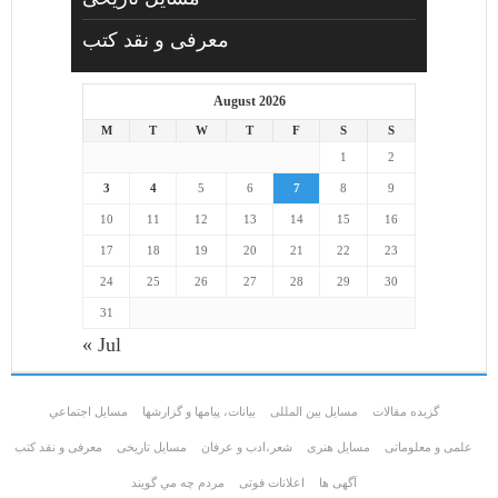
معرفی و نقد کتب
August 2026
M
T
W
T
F
S
S
1
2
3
4
5
6
7
8
9
10
11
12
13
14
15
16
17
18
19
20
21
22
23
24
25
26
27
28
29
30
31
« Jul
گزیده مقالات
مسایل بین المللی
بیانات، پیامها و گزارشها
مسايل اجتماعي
علمی و معلوماتی
مسايل هنری
شعر،ادب و عرفان
مسایل تاریخی
معرفی و نقد کتب
آگهی ها
اعلانات فوتی
مردم چه مي گويند