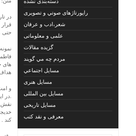
متن:
دسته‌بندی نشده
راپورتاژهای صوتي و تصويری
در تا
شعر،ادب و عرفان
قرار 
حتی م
علمی و معلوماتی
گزیده مقالات
نمونه
فاطمه
مردم چه مي گويند
های ح
مسايل اجتماعي
هداف 
مسايل هنری
و امت
مسایل بین المللی
.در ا
نقش ک
مسایل تاریخی
خدیجه
معرفی و نقد کتب
کند .