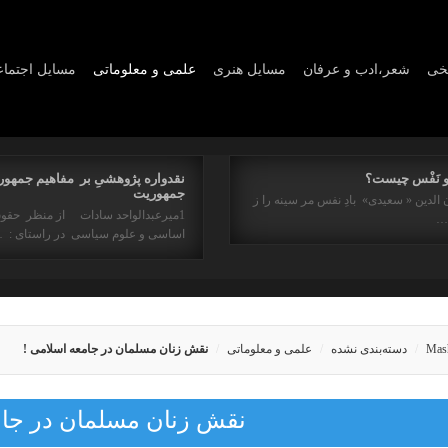
یخی
شعر،ادب و عرفان
مسايل هنری
علمی و معلوماتی
مسايل اجتما
و نَفْس چیست؟
نقدواره پژوهشیِ بر مفاهیم جمهور
جمهوریت
 الدین « سعیدی» بادِ نفس مر سینه را ز
1میرعبدالواحد سادات از منظر حقو
ه…
اساسی و علوم سیاسی در راستای : 
Mas
دسته‌بندی نشده
علمی و معلوماتی
نقش زنان مسلمان در جامعه اسلامی !
نقش زنان مسلمان در جام