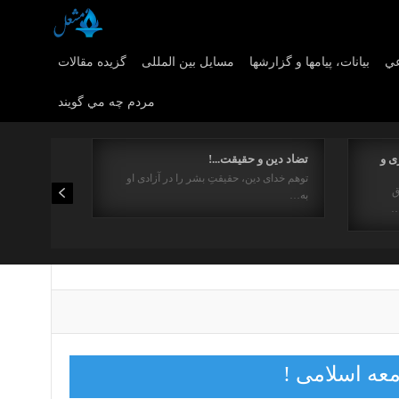
عي
بیانات، پیامها و گزارشها
مسایل بین المللی
گزیده مقالات
مردم چه مي گويند
ی و
تضاد دین و حقیقت...!
توهم خدای دین، حقیقتِ بشر را در آزادی او
ق
به…
…
عه اسلامی !