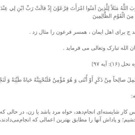
َ اللَّهُ مَثَلاً لِلَّذِينَ آمَنُوا امْرَأَتَ فِرْعَوْنَ إِذْ قالَتْ رَبِّ ابْنِ لِي عِنْدَكَ
 مِنَ الْقَوْمِ الظَّالِمِينَ
د ج برای اهل ایمان ، همسر فرعون را مثال زد .
ن الله تبارک وتعالی می فرماید .
(۱۶): آيه ۹۷]
لَ صالِحاً مِنْ ذَكَرٍ أَوْ أُنْثی‌ وَ هُوَ مُؤْمِنٌ فَلَنُحْيِيَنَّهُ حَياةً طَيِّبَةً وَ لَنَجْ
:
 کار شایسته‌ای انجام‌دهد، خواه مرد باشد یا زن، در حالی ک
یم؛ و پاداش آنها را مطابق بهترین اعمالی که انجام‌می‌دادند، خوا