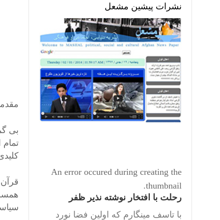
نشرات پیشین مشعل
مقدمه
بی گم
تمام 
کلیدی
An error occured during creating the
قرآن 
thumbnail.
همسر 
رحلت با افتخار نوشته نذیر ظفر
سیاسی
با تاسف مینگارم که اولین فضا نورد