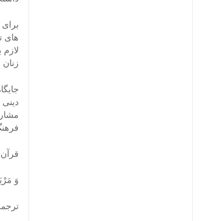
برای 
های ت
لازم 
زنان 
جایگا
دینی 
مشارک
فرهنگ
قرآن 
وَ مَرْي
ترجم