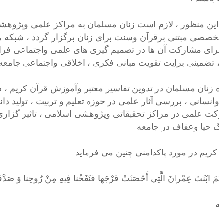
این منظور ، لازم است زنان مسلمان به مراکز علمی وپژوهش
خصصی مبتنی برقرآن وسنت برای زنان برگزار گردد ، شبکه
برای مشارکت آن ها در تصمیم گیری های علمی واجتماعی فرا
، تضمینی برایت تقویت مبانی فکری ، اخلاقی واجتماعی جام
ه زنان مسلمان در تدوین تفاسیر معتبر وآموزش قرآن کریم ، د
وانسانی ، بررسی آثار علمی در حوزه تعلیم و تربیت ، تولید دا
ت علمی در مراکز تحقیقاتی وپژوهشی اسلامی ، تاثیر گزاری
 حیا وعفاف در جامعه
کریم در مورد پاکدامنی چنین می فرماید
َمَ ابْنَتَ عِمْرانَ الَّتِي أَحْصَنَتْ فَرْجَها فَنَفَخْنا فِيهِ مِنْ رُوحِنا وَ صَدَّقَت
ه