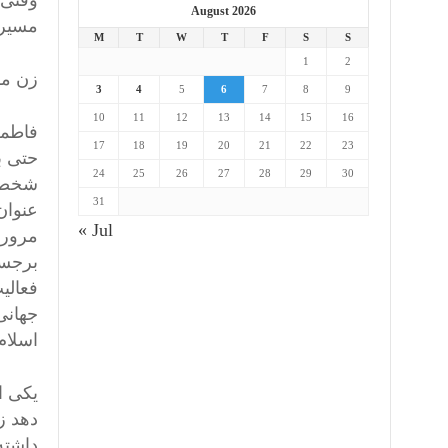
وقتی 
August 2026
مسیر 
M
T
W
T
F
S
S
1
2
زن مس
3
4
5
6
7
8
9
10
11
12
13
14
15
16
فاطمه
17
18
19
20
21
22
23
24
25
26
27
28
29
30
شخصی 
31
عنوان
« Jul
مرور 
برجست
فعالی
جهانی
اسلام
یکی ا
دهد ز
داشته 