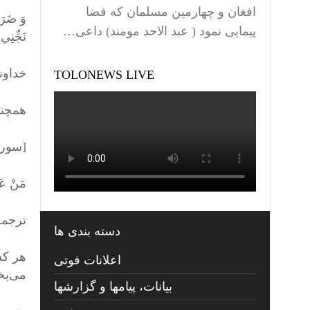
افغان و چهارمین مسلمان که فضا
وَ ضَرَب
پیمایی نمود ( عبد الاحد مومند) داعی…
نَجِّنِي
خداون
TOLONEWS LIVE
همچنا
[سوره نحل 
مَنْ عَمِ
ترجمه
دسته بندی ها
هر کس
اعلانات فوتی
می‌بخش
بیانات، پیامها و گزارشها