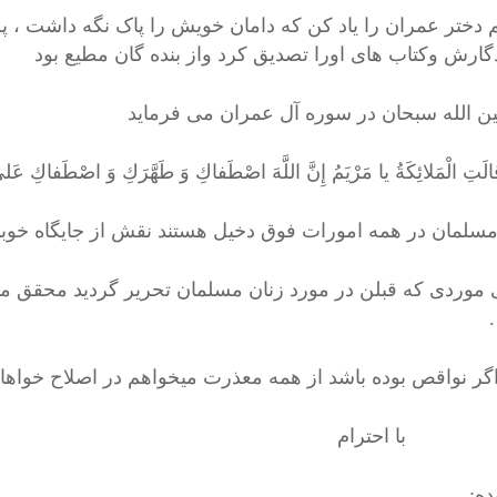
 دختر عمران را یاد کن که دامان خویش را پاک نگه داشت ، پس
گارش وکتاب های اورا تصدیق کرد واز بنده گان مطیع بود
ن الله سبحان در سوره آل عمران می فرماید
قالَتِ الْمَلائِكَةُ يا مَرْيَمُ إِنَّ اللَّهَ اصْطَفاكِ وَ طَهَّرَكِ وَ اصْطَفاكِ عَلى
مسلمان در همه امورات فوق دخیل هستند نقش از جایگاه خوبی
 موردی که قبلن در مورد زنان مسلمان تحریر گردید محقق می
گر نواقص بوده باشد از همه معذرت میخواهم در اصلاح خواه
 احترام
ده: