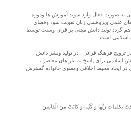
ی به صورت فعال وارد شوند آموزش ها ودوره
 های علمی وپژوهشی زنان تقویت شود وفضای
هم گردد تولید دانش مبتنی بر قرآن وسنت توسط
عه اسلامی است
ر ترویج فرهنگ قرآنی ، در تولید ونشر دانش
نش اسلامی برای پاسخ به نیاز های معاصر ،
 در ایجاد محیط اخلاقی ومعنوی خانواده گسترش
ْ بِكَلِماتِ رَبِّها وَ كُتُبِهِ وَ كانَتْ مِنَ الْقانِتِينَ