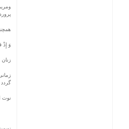
ومریم
پرورد
همچنی
وَ إِذْ 
زنان 
زمانی
گردد .
نوت ا
با
نویسن