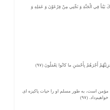
 بَيْتاً فِي الْجَنَّةِ وَ نَجِّنِي مِنْ فِرْعَوْنَ وَ عَمَلِهِ وَ
زِيَنَّهُمْ أَجْرَهُمْ بِأَحْسَنِ ما كانُوا يَعْمَلُونَ (۹۷)
ه مؤمن است، به طور مسلم او را حیات پاکیزه ای
هیم‌داد. (۹۷)