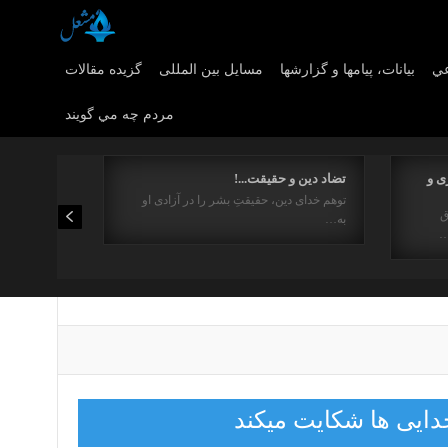
عي
بیانات، پیامها و گزارشها
مسایل بین المللی
گزیده مقالات
مردم چه مي گويند
ی و
تضاد دین و حقیقت...!
توهم خدای دین، حقیقتِ بشر را در آزادی او
ق
به…
…
دايى ها شكايت ميكند