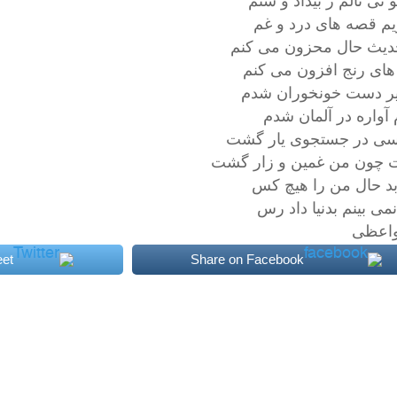
نى نالم ز بيداد و ستم
ويم قصه هاى درد و غم
يث حال محزون مى كنم
اى رنج افزون مى كنم
ير دست خونخوران شدم
 آواره در آلمان شدم
سى در جستجوى يار گشت
 چون من غمين و زار گشت
ابد حال من را هيچ كس
مى بينم بدنيا داد رس
واعظى
et
Share on Facebook