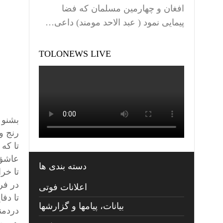
افغان و چهارمین مسلمان که فضا
پیمایی نمود ( عبد الاحد مومند) داعی…
TOLONEWS LIVE
بشنو 
رنج و
تا كه
عاشق 
دسته بندی ها
تا خرا
در فر
اعلانات فوتی
تا دف
بیانات، پیامها و گزارشها
دردمند