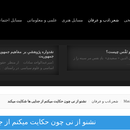
یخی
شعر،ادب و عرفان
مسايل هنری
علمی و معلوماتی
مسايل اجتما
و نَفْس چیست؟
نقدواره پژوهشیِ بر مفاهیم جمهور
جمهوریت
 الدین « سعیدی» بادِ نفس مر سینه را ز
1میرعبدالواحد سادات از منظر حقو
ه…
اساسی و علوم سیاسی در راستای : 
Mas
شعر،ادب و عرفان
نشنو از نى چون حكايت ميكنم از جدايى ها شكايت ميكند
نشنو از نى چون حكايت ميكنم از ج