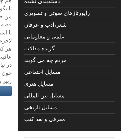
هم چو 
دسته‌بندی نشده
تا بگ
راپورتاژهای صوتي و تصويری
من حد
قصه ه
شعر،ادب و عرفان
تا اس
علمی و معلوماتی
لاجرم
گزیده مقالات
هر ك
عاقبت
مردم چه مي گويند
در ني
مسايل اجتماعي
چون ن
زبير 
مسايل هنری
مسایل بین المللی
مسایل تاریخی
معرفی و نقد کتب