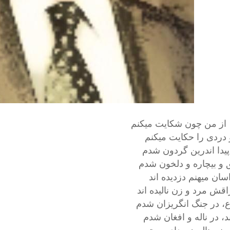
از من چون شكايت ميكنم
 دردى را حكايت ميكنم
 پيدا اندرين گردون شدم
و بيچاره و دلخون شدم
سان ميهنم دزديده اند
اقش مرد و زن ناليده اند
اع، در جنگ انگريزان شدم
، در ناله و افغان شدم