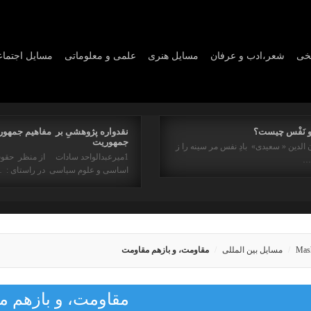
یخی
شعر،ادب و عرفان
مسايل هنری
علمی و معلوماتی
مسايل اجتما
و نَفْس چیست؟
نقدواره پژوهشیِ بر مفاهیم جمهور
جمهوریت
 الدین « سعیدی» بادِ نفس مر سینه را ز
1میرعبدالواحد سادات از منظر حقو
ه…
اساسی و علوم سیاسی در راستای : 
Mas
مسایل بین المللی
مقاومت، و بازهم مقاومت
مقاومت، و بازهم م