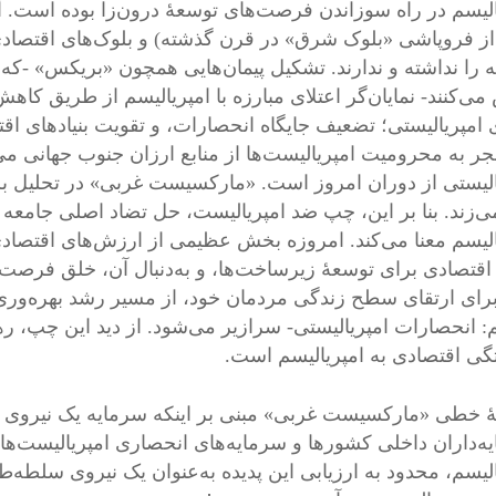
الیسم در راه سوزاندن فرصت‌های توسعۀ درون‌زا بوده است. آ
از فروپاشی «بلوک شرق» در قرن گذشته) و بلوک‌های اقتصادی 
 را نداشته و ندارند. تشکیل پیمان‌هایی همچون «بریکس» -که 
می‌کنند- نمایان‌گر اعتلای مبارزه با امپریالیسم از طریق کاهش
 امپریالیستی؛ تضعیف جایگاه انحصارات، و تقویت بنیادهای 
جر به محرومیت امپریالیست‌ها از منابع ارزان جنوب جهانی 
الیستی از دوران امروز است. «مارکسیست غربی» در تحلیل بر
ی‌زند. بنا بر این، چپ ضد امپریالیست، حل تضاد اصلی جامعه 
الیسم معنا می‌کند. امروزه بخش عظیمی از ارزش‌های اقتصاد
 اقتصادی برای توسعۀ زیرساخت‌ها، و به‌دنبال آن، خلق فرص
رای ارتقای سطح زندگی مردمان خود، از مسیر رشد بهره‌وری 
م: انحصارات امپریالیستی- سرازیر می‌شود. از دید این چپ، ره
گی اقتصادی به امپریالیسم است.
ۀ خطی «مارکسیست غربی» مبنی بر اینکه سرمایه یک نیروی جه
ه‌داران داخلی کشورها و سرمایه‌های انحصاری امپریالیست‌ها نی
لیسم، محدود به ارزیابی این پدیده به‌عنوان یک نیروی سلطه‌طلب