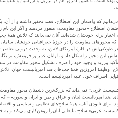
 بوده است. تا همین امروز هم در برزیل و آرژانتین و هندوستا
.
می‌دانیم که واضعان این اصطلاح، قصد تحقیر داشته و از آن، یک
ضعان اصطلاح «محور مقاومت» منفور مردمند و اگر این نام را 
عتبار برای خودشان شده‌اند. آنان نمی‌دانند که تلاش همۀ چپ
ه محورهای مقاومت را در حوزۀ جغرافیایی خودشان سامان دهند
ر طولانی‌اش در قارۀ آمریکای لاتین، به وحدت درونی عناصر 
ه‌اش این محور را شکل داد و تا پایان عمر پر فروغش، بر یگ
تأکید ورزید و وجود خود را صرف تشکیل محور مقاومت در منط
ح، وظیفۀ امروزین همۀ چپ‌های ضد امپریالیست جهان، تلاش د
یایی اطراف خود، علیه امپریالیسم است.
سیست غربی» نمی‌داند که بزرگ‌ترین دشمنان محور مقاومت، خو
ای ضد امپریالیست لبنان و عراق و یمن و ایران و سوریه – که
د. برای نابودی آنان، همۀ سلاح‌های نظامی و سیاسی و اقتصادی و
سیست غربی» سلاح تبلیغاتی آنان‌را روغن‌کاری می‌کند و به 