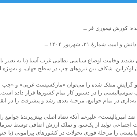
ده: کورش تیموری فر ــ
ش و امید، شمارهٔ ۳۱، شهریور ۱۴۰۴ ــ
 تشدید وخامت اوضاع سیاسی نظامی غرب آسیا (یا به تعبیر بازما
 اوکراین، شکاف بین نیروهای چپ در سطح جهان، و به‌ویژه ا
و گرایشِ منفک شده را می‌توان «مارکسیست غربی» و «چپ 
ب سوسیالیستی را در دستور کار تمام کشورها قرار داده است.
ه‌داری در تمام جوامع، مرحلۀ بعدی رشد و پیشرفت را در انقلا
د امپریالیست» علیرغم آنکه تضاد اصلی پیش‌برندۀ جوامع را، تض
اجتماعی تولید از یک‌سو، و تملک ارزش اضافی توسط سرمایه ر
لیستی را مرحلۀ فوری تحولات در کشورهای پیرامونی (یا جنو