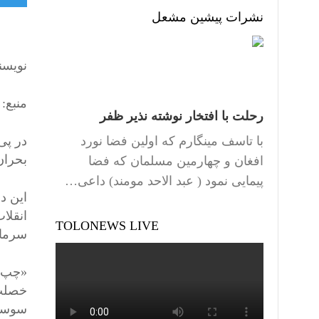
نشرات پیشین مشعل
نویسن
منبع: دان
رحلت با افتخار نوشته نذیر ظفر
با تاسف مینگارم که اولین فضا نورد
در پی
بحران
افغان و چهارمین مسلمان که فضا
پیمایی نمود ( عبد الاحد مومند) داعی…
این د
انقلا
TOLONEWS LIVE
سرمای
«چپ ض
خصلت 
سوسیا