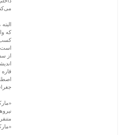
داخلی
می‌کند
البته 
که وا
کسب ا
است ک
از سف
اندیش
قاره 
اصطلا
جغراف
«مارک
نیروه
متنفرن
«مارک