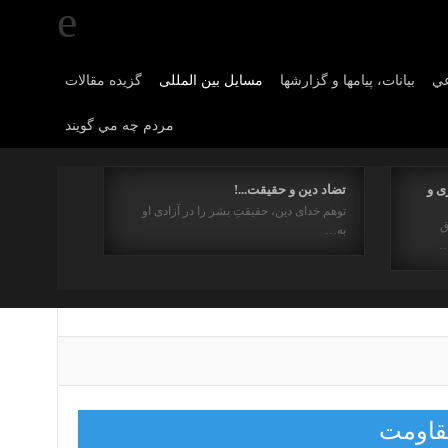
عي
بیانات، پیامها و گزارشها
مسایل بین المللی
گزیده مقالات
مردم چه مي گويند
ی و
تضاد دین و حقیقت...!
توهم خدای دین، حقیقتِ بشر را در آزادی او
ق
به…
…
قاومت