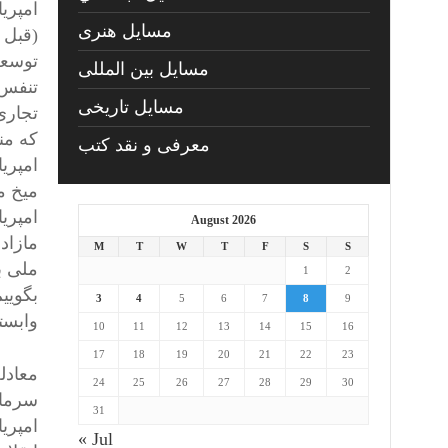
امپری
مسايل هنری
(قبل 
توسعه
مسایل بین المللی
تنفس 
مسایل تاریخی
تجاری
که من
معرفی و نقد کتب
امپری
میخ م
امپری
August 2026
مازاد
M
T
W
T
F
S
S
ملی ب
1
2
بگویی
3
4
5
6
7
8
9
وابست
10
11
12
13
14
15
16
17
18
19
20
21
22
23
معادل
24
25
26
27
28
29
30
سرمای
31
امپریا
« Jul