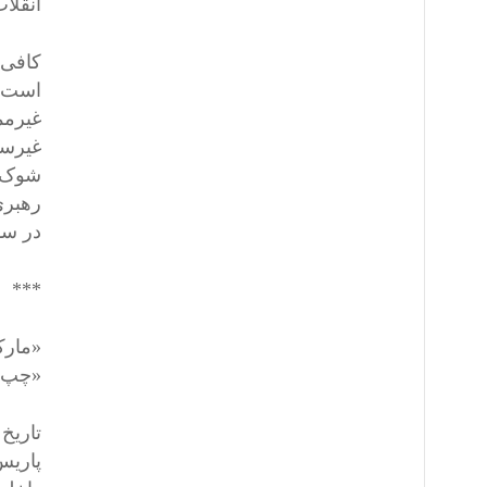
انقلا
است. 
غیرمم
غیرسو
شوک ن
رهبری
در سال ۱۹۹۰، فروپاشیده است و جلوی چشمانمان
***
«مارک
«چپ م
تاریخ
پاریس