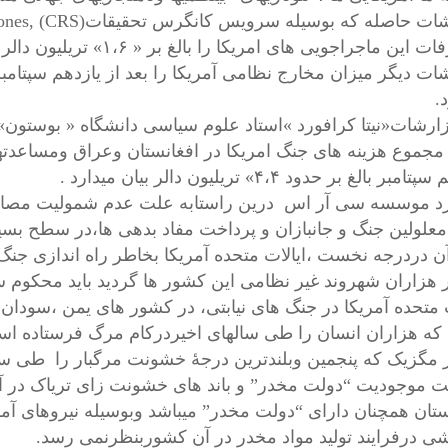
ین ماجراجویی های امریکا را بالغ بر « ۱،۶» تریلیون دالر احتوا میدارد.
.
زارشات«نیتا کرافورد »استاد علوم سیاسی دانشگاه « بوستون» و
 » مجموع هزینه های جنگ امریکا در افغانستان وعراق ومساعدته
بر بالغ بر حدود ۴،۴» تریلیون دالر بیان میدارد .
د موسسه سی آر اس درین راستابه علت عدم شمولیت مصارف
معلولین جنگ و جانبازان و پرداخت مفاد بدهی ها،در سطح بسیا
رآن دردرجه نخست ،ایالات متحده آمریکا بخاطر راه اندازی جن
 هزاران شهروند غیر نظامی این کشور ها گردید باید محکوم س
ت متحده آمریکا در جنگ های نیابتی، در کشور های یمن ،سودان 
 که هزاران انسان را طی سالهای اخیردرکام مرگ فرستاده ا
مگزیک که پنجمین وبلندترین درجهٔ خشونت مرگبار را طی سال پ
ت موجودیت “دولت مخدر” و باند های خشونت زای تریاک در آ
ستان همچنان دارای “دولت مخدر” میباشد وبوسیله نیروهای آم
ی درفرایند تولید مواد مخدر در آن کشوربنظرنمی رسد.