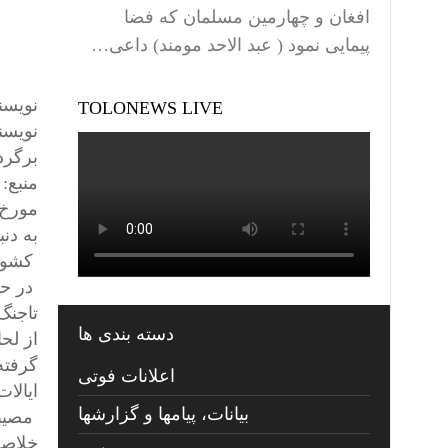
افغان و چهارمین مسلمان که فضا
پیمایی نمود ( عبد الاحد مومند) داعی…
نویسنده:hite
TOLONEWS LIVE
نویسن
برگرد
منبع: 
مورخ سپ
به دن
کشور 
در حا
تاجنگ 
دسته بندی ها
از لح
گرفته
اعلانات فوتی
ایالات
بیانات، پیامها و گزارشها
مصیبت 
خلاصه 