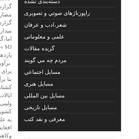
دسته‌بندی نشده
راپورتاژهای صوتي و تصويری
مصارفات ا
شعر،ادب و عرفان
میدارد
علمی و معلوماتی
اما،گ
MJ
گزیده مقالات
یازدهم سپتام
مردم چه مي گويند
برآور
برای 
مسايل اجتماعي
بنا ب
مسايل هنری
کشتار
ایالا
مسایل بین المللی
ولیبی
مسایل تاریخی
کشور 
معرفی و نقد کتب
به عل
افغان
وکاهش