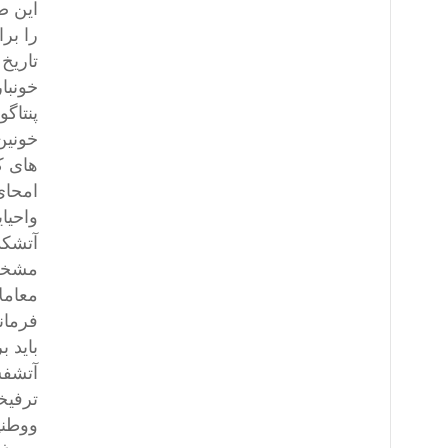
این ص
را بر
تاریخ
خونبا
پنتاگ
خونین
های ک
امحای
واحیا
آتشکد
مشخصا
معامل
فرمان
باید 
آتشفش
ترفیخ
ووطنپ