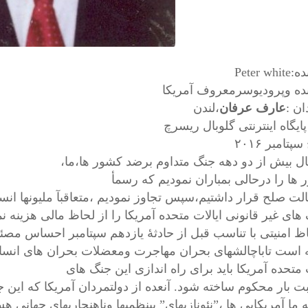
Peter w
ده وپرودیوسرمعروف آمریکا
ان :
عارف عرفان
،لندن
پایگاه اینترنتی گلوبال ریسرچ
تامبر ۲۰۱۶
بال بیش از دو دهه جنگ متداوم برضد کشور ها،ما،
ها را درحالی بمباران نمودیم که رسمأ
لت صلح قرار داشتیم،سپس تجاوز نمودیم ،متعاقبآ ملیونها انسا
های غیر قانونی ایالات متحده آمریکا را از لحاظ مالی هزینه نم
اظ امنیتی با تناسب قبل از حادثهٔ یازدهم سپتامبر احساس مص
 است تاباچالشهای بحران مهاجرت ومعضلات بحران های انسان
 متحده آمریکا باید برای راه اندازی این جنگ های
بار محکوم ساخته شود. آنعده از دولتمردان آمریکا که این جنگه
ما آمریکایی ها ،”نئونازیهای” بینظمیها وناهنجاریهای جهانی هس