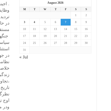
August 2026
وظایف
M
T
W
T
F
S
S
1
2
تردید 
در حا
3
4
5
6
7
8
9
مستقی
10
11
12
13
14
15
16
جنگها
17
18
19
20
21
22
23
سیاسی
24
25
26
27
28
29
30
استثن
31
در جه
« Jul
نظامی
خلاصه
زندگی
،تجاوز
تاریخ 
نظرگا
اوج ت
ودر م