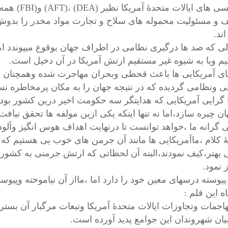
. اجینسی های
 و مسئولیت محموله های سلاح و تجارت مواد مخدر را بدوش د
اند.
لی که صد ها درگیری نظامی در اطراف جهان بوقوع میپوندد ام
م ویا به شیوه غیر مستقیم ارتش آمریکا در آن دخیل است.
ی آمریکایی ها باعث قحطی وبحران مهاجرت شده وهمچنان مسبب 
 ونظامی گردیده که در نتیجه جهان را به مکان پرمخاطره نس
ا گرایی آمریکایی که هدایتگر سه حکومت اخیر درین کشور بود
ان چیره سازد،اما نه تنها اینکه یکی ازین مولفه ها تحقق نیاف
 گرانه ما ،خواهد توانست تا درنهایت اهداف هوس انگیز وآلو
ٔ کلام ،ماآمریکایی ها مانند آن جرمن های خوب یی هستیم که پ
 بهتر،کیف نمودند،البته آن لحظاتی که ارتش جرمنی به کشور
 نمود.
پیوسته درسهای معین خود را دارد اما ،مااز آن نیاموخته وپیوس
ه این قلم :
هاجمات وتجاوزات ایالات متحدهٔ آمریکا وتبعات مرگبار آن بست
یان شهروندان این جوامع پدید آورده است.