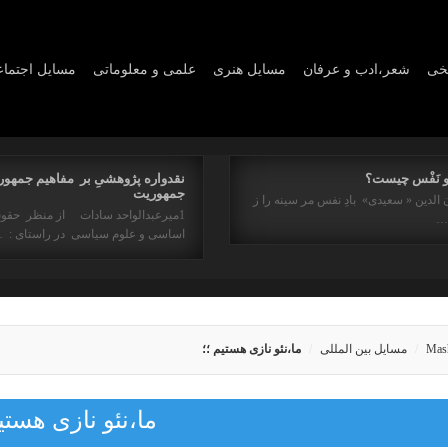
یخی
شعر،ادب و عرفان
مسايل هنری
علمی و معلوماتی
مسايل اجتما
و نَفْس چیست؟
نقدواره پژوهشیِ بر مفاهیم جمهور
جمهوریت
 الدین « سعیدی» بادِ نفس مر سینه را ز
1میرعبدالواحد سادات از منظر حقو
ه…
اساسی و علوم سیاسی در راستای : 
Mas
مسایل بین المللی
ما،نئو نازی هستیم ؛؛
ما،نئو نازی هستی