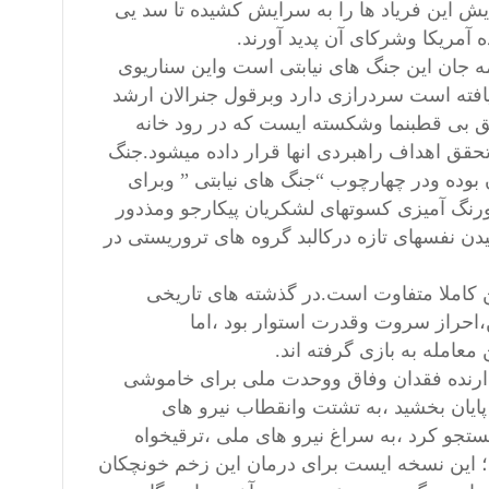
یش این فریاد ها را به سرایش کشیده تا سد یی
 آمریکا وشرکای آن پدید آورند.
مه جان این جنگ های نیابتی است واین سناریوی
 یافته است سردرازی دارد وبرقول جنرالان ارشد
ایق بی قطبنما وشکسته ایست که در رود خانه
قق اهداف راهبردی انها قرار داده میشود.جنگ
وده ودر چهارچوب “جنگ های نیابتی ” وبرای
رنگ آمیزی کسوتهای لشکریان پیکارجو ومذدور
ن نفسهای تازه درکالبد گروه های تروریستی در
کاملا متفاوت است.در گذشته های تاریخی
احراز سروت وقدرت استوار بود ،اما
امله به بازی گرفته اند.
دارنده فقدان وفاق ووحدت ملی برای خاموشی
یان بخشید ،به تشتت وانقطاب نیرو های
ستجو کرد ،به سراغ نیرو های ملی ،ترقیخواه
 این نسخه ایست برای درمان این زخم خونچکان