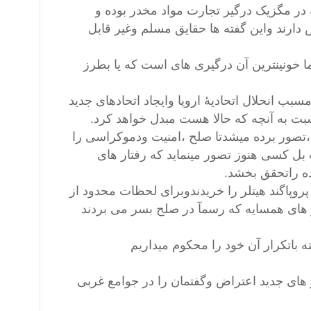
 ایالات متحدهٔ آمریکا نظیر (DEA) ،(AFT) و(FBI) همه در مگزیک درگیر تجارت مواد مخدر بوده و
ارند واین گفته ها حقایق مسلم وغیر قابل
ا خونینترین آن درگیری های است که یا بطرز
انحلال اتحادیهٔ اروپا وایجاد اتحادهای جدید
بت به آنچه که حالا هست مبدل خواهد کرد.
،تصور برده میشدتا صلح ،امنیت ودموکراسی را
ت بل کسی هنوز تصور مینماید که رفتار های
ده راتحقق بخشد.
روپاگند هیتلر را خریدندوبرای لحظات محدود از
 های همسایه که رسمآ در صلح بسر می بردند
ته باتکرار آن خود را محکوم میداریم
ر های جدید اعتراض وگفتمان را در جوامع غربی