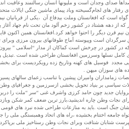
داها صدای وجدان است و ملیونها انسان رسالتمند وعاقبت اند
ای رفتار های لجام‌گسیخته وباد پیمای ماشین جنگی ایالات متحده
 گواه است که افغانستان وملت بیدفاع آن ،یکی از قربانیان نی
ر که از دهه هشتاد در کشور زخم آلود مان تحت نام جهاد آغاز
ون نیم قرن دیگر را احتوا خواهد کرد.افغانستان همین اکنون ق
 سرگردان است وپیوسته آماج طوفانهای بیرون مرزی وبرای تح
ه در کشور در چرخش است کماکان از مدار “اسلامی ” بیرون ب
 کامل نسلها وسرزمین افغانستان طراحی شده است .تبدیل و
یی مجدد فوسیل های کهنه وتاریخ زده رویکردیست برای بخشید
ه های سوزان میهن .
ت زمامداران وامیران پیشین با تناسب زعمای سالهای پسین 
ات سیاسی بر بنیاد تحویل بخشی ازسرزمین و جغرافیای وطن،
روایان جدید چون حامد کرزی واشرف غنی “سر “ملت را درین مع
برای نجات وطن چاره اندیشید،بارز ترین ضعف کمر شکن وباز
ان جنگ است .باید به منازعات طراحی شده نبرد های قومی پا
واه جامعه اختتام بخشیده ،راه های اتحاد وهمبستگی ملی را ج
رست شتابان شتافت وبرای نجات وطن رستاخیز ملی برپاکرد؛