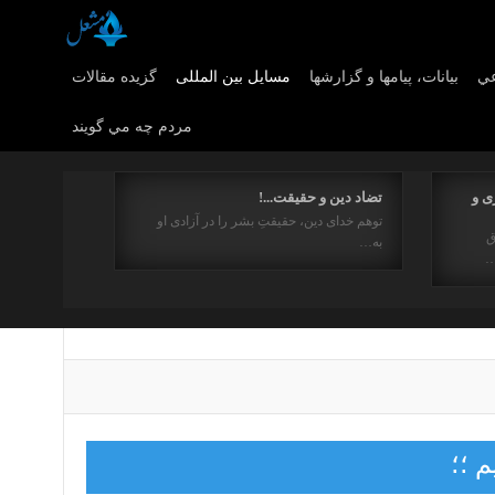
عي
بیانات، پیامها و گزارشها
مسایل بین المللی
گزیده مقالات
مردم چه مي گويند
ی و
تضاد دین و حقیقت...!
توهم خدای دین، حقیقتِ بشر را در آزادی او
ق
به…
…
م ؛؛