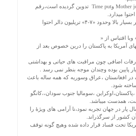
گزارشات حاصله که بوسیله سرویس کانگرس تحقیقات(CRS) ,Mother jones وTime put تدوین گردیده است،رقم
گزارشات دیگر میزان مخارج نظامی آمریکا را بعد از یازدهم سپتامبر بسیار بالا وحدود «۷-۴» تریلیون دالر احتوا
با اقتباس از «
ای آمریکا به پاکستان را درین خصوص بعد از
ات اضافی چون مراقبت های حیاتی و بهداشتی
ر پایین بوده وچندان موجه بنظر نمی رسد .
گ در افغانستان ،عراق وسوریه که همه ساله باعث
اخته شود.
،پاکستان،اوکراین ،سومالیا جنوب سودان،،کانگو
ست، همدست میباشد.
ار در جهان تجربه نمود،نا آرامی های ویژهٔ را
ن کشور از سرگذراند.
ریکا تحت فساد قرار داده شده وهیچ گونه توقف