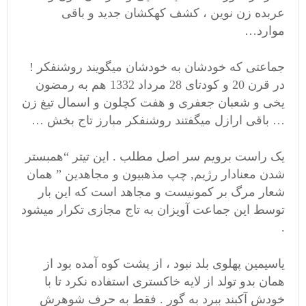
عربده زن نوین ، کشف کهکشان جدید و باقی
موارد…
جماعتی که خودشان به خودشان میگویند روشنفکر !
در قرن 20 و کودتای 28 مرداد 1332 هم به رمضون
یخی و شعبان جعفری و هفت کچلون و اسمال تیغ زن
… باقی ارازل میگفتند روشنفکر مبارز تاج بخش …
یک راست برویم سر اصل مطلب . این تیتر “همبستر
شدن معنادار رژیم, چپ مذهبیون و مجاهدین ” همان
شعار مرگ بر کمونیست و مجاهد است که این بار
توسط این جماعت آویزان به تاج مجازی تکرار میشود
.
یاسیمین پهلوی بلد نبود ، از پشت کوه آمده بود از
همان بدو تولد از لایه خاکستری استفاده نکرد تا با
خودش آکبند ببرد به گور . فقط به حرف شوهرش