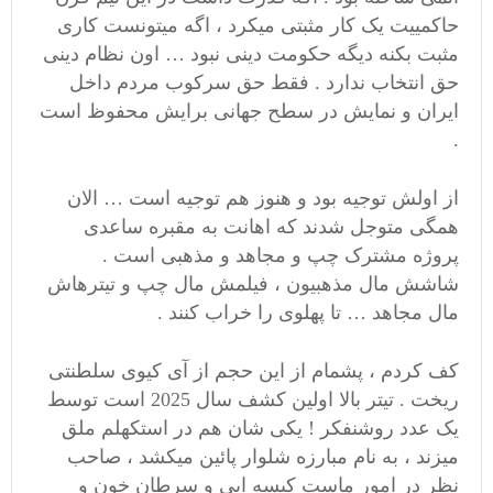
حاکمییت یک کار مثبتی میکرد ، اگه میتونست کاری
مثبت بکنه دیگه حکومت دینی نبود … اون نظام دینی
حق انتخاب ندارد . فقط حق سرکوب مردم داخل
ایران و نمایش در سطح جهانی برایش محفوظ است
.
از اولش توجیه بود و هنوز هم توجیه است … الان
همگی متوجل شدند که اهانت به مقبره ساعدی
پروژه مشترک چپ و مجاهد و مذهبی است .
شاشش مال مذهبیون ، فیلمش مال چپ و تیترهاش
مال مجاهد … تا پهلوی را خراب کنند .
کف کردم ، پشمام از این حجم از آی کیوی سلطنتی
ریخت . تیتر بالا اولین کشف سال 2025 است توسط
یک عدد روشنفکر ! یکی شان هم در استکهلم ملق
میزند ، به نام مبارزه شلوار پائین میکشد ، صاحب
نظر در امور ماست کیسه ایی و سرطان خون و