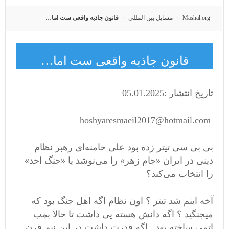
Mashal.org
مسایل بین المللی
قانون جاذبه واقعی ست اما…
قانون جاذبه واقعی ست اما…
تاریخ انتشار :05.01.2025
hoshyaresmaeil2017@hotmail.com
بی بی سی تیتر زده بود علی خامنه‌ای رهبر نظام
دینی در ایران «جام زهر» را می‌نوشد یا «جنگ احد»
را انتخاب می‌کند؟
آخه اینم شد تیتر ؟ اون نظام اگه اهل جنگ بود که
میجنگید ؟ اگه دانش هسته یی داشت تا حالا بمب
اتمی ساخته بود . اگه قدرت داشت در این نیم قرن