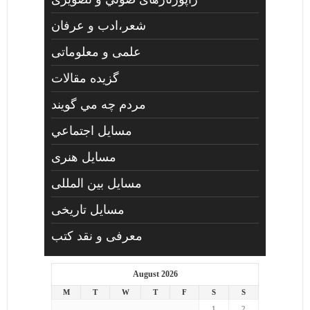
شعر،ادب و عرفان
علمی و معلوماتی
گزیده مقالات
مردم چه مي گويند
مسايل اجتماعي
مسايل هنری
مسایل بین المللی
مسایل تاریخی
معرفی و نقد کتب
August 2026
M
T
W
T
F
S
S
1
2