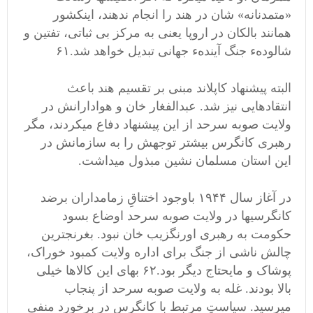
«متمدنانه» شان در هند را انجام ندهند، اینکشور
همانند بالکان در اروپا یعنی به مرکز بی ثباتی، تفتین و
شالودهء جنگ آیندهء جهانی تبدیل خواهد شد.۶۱
البته پیشنهاد کاپلاند مبنی بر تقسیم هند باعث
انتقادهایی نیز شد. عبدالفغار خان و هوادارانش در
ولایت صوبه سرحد از این پیشنهاد دفاع میکردند، مگر
رهبری کانگرس بیشتر توجهش را به سازمانش در
این استان مسلمان نشین مبذول میداشت.
در آغاز سال ۱۹۴۴ باوجود اختناقِ زمامداران برضد
کانگرسیها در ولایت صوبه سرحد اوضاع بسود
حکومت به رهبری اورنگزیب خان نبود. بغرنجترین
چالش ناشی از جنگ برای اداره ولایت کمبود خوراک،
پوشاک و مایحتاج دیگر بود.۶۲ بهای این کالاها خیلی
بالا بودند. غله به ولایت صوبه سرحد از پنجاب
میرسید. سیاستِ مرتبط با کانگرس در برخورد منفی