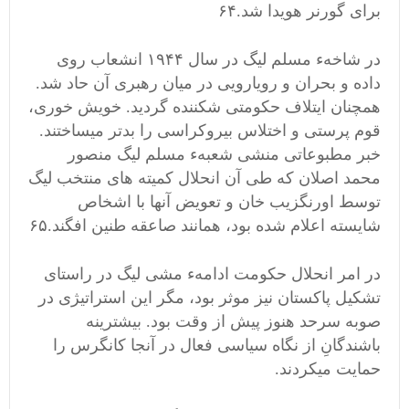
برای گورنر هویدا شد.۶۴
در شاخهء مسلم لیگ در سال ۱۹۴۴ انشعاب روی
داده و بحران و رویارویی در میان رهبری آن حاد شد.
همچنان ایتلاف حکومتی شکننده گردید. خویش خوری،
قوم پرستی و اختلاس بیروکراسی را بدتر میساختند.
خبر مطبوعاتی منشی شعبهء مسلم لیگ منصور
محمد اصلان که طی آن انحلال کمیته های منتخب لیگ
توسط اورنگزیب خان و تعویض آنها با اشخاص
شایسته اعلام شده بود، همانند صاعقه طنین افگند.۶۵
در امر انحلال حکومت ادامهء مشی لیگ در راستای
تشکیل پاکستان نیز موثر بود، مگر این استراتیژی در
صوبه سرحد هنوز پیش از وقت بود. بیشترینه
باشندگانِ از نگاه سیاسی فعال در آنجا کانگرس را
حمایت میکردند.