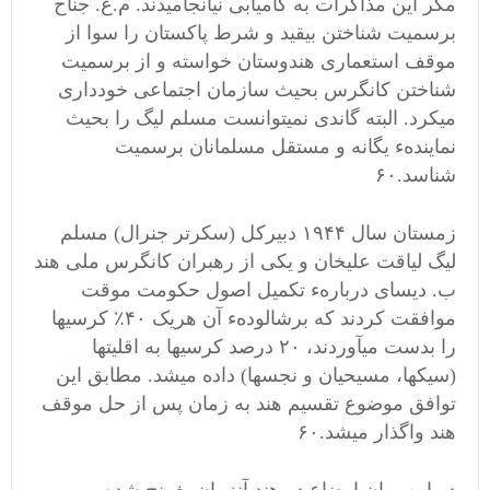
مگر این مذاکرات به کامیابی نیانجامیدند. م.ع. جناح
برسمیت شناختن بیقید و شرط پاکستان را سوا از
موقف استعماری هندوستان خواسته و از برسمیت
شناختن کانگرس بحیث سازمان اجتماعی خودداری
میکرد. البته گاندی نمیتوانست مسلم لیگ را بحیث
نمایندهء یگانه و مستقل مسلمانان برسمیت
شناسد.۶۰
زمستان سال ۱۹۴۴ دبیرکل (سکرتر جنرال) مسلم
لیگ لیاقت علیخان و یکی از رهبران کانگرس ملی هند
ب. دیسای دربارهء تکمیل اصول حکومت موقت
موافقت کردند که برشالودهء آن هریک ۴۰٪ کرسیها
را بدست میآوردند، ۲۰ درصد کرسیها به اقلیتها
(سیکها، مسیحیان و نجسها) داده میشد. مطابق این
توافق موضوع تقسیم هند به زمان پس از حل موقف
هند واگذار میشد.۶۰