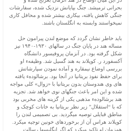
در این میان اوضاع در هند آنزمان بغرنج شده و
بحرانی ترمیشد. جنگ بپایانش نزدیک شده، سفارشات
جنگی کاهش یافته، بیکاری بیشتر شده و محافل کاری
نمیخواستند وابسته به انگلستان باشند.
باید خاطر نشان گردد که موضع لندن پیرامون حل
مساله هند در پایان جنگ در سالهای ۱۹۳۰-۱۹۴۰ نیز
شکل گرفته بود. در آنزمان پروفیسور دانشگاه
آکسفورد ر. کوپلاند به هند گسیل شد. وظیفهء او
بررسی اوضاع نیمقاره و آماده نمودن سپارشاتش
برای حفظ نفوذ بریتانیا در آنجا بود. برشالودهء یافته
های وی هندوستان بدون بریتانیا با «زوال» کلی مواجه
شده و این امر باعث جنگهای نوی خواهد شد. تجزیه
هند برشالودهء مذهبی یکی از گزینه های مخربی بود
که با “استقلال” زیر نظر بریتانیا به خانات کوچک و
مناطق قبایلی توصیه میگردید. بی تصمیمی لندن را
کوپلاند هراس آن از برخوردهای خونین توجیه میکرد.
همزمان او تاکید میکرد که اگر انگلیسها رسالت