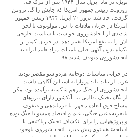
بویژه در ماه اپریل سال ۱۹۴۴ پس از مرگ ف.
روزولت رییس جمهور امریکا که جایش را گ. ترومن
گرفت، حاد شد. بروز ۲۰ اپریل ۱۹۴۴ رییس جمهور
امریکا در جریان ملاقات با س. مولوتوف با لحن
شدیدی از اتحادشوروی خواست تا سیاست خارجی
اش را به نفع امریکا تغییر دهد. در جریان کمتر از
یکماه بدون آگهی قبلی تامینات مواد «لیند لیزا» به
اتحادشوروی متوقف شدند.۹۸
در خرابی مناسبات دوجانبه هردو سو مقصر بودند.
غرب از نیات بلند پروازانه استالین آگاهی داشت.
اتحادشوروی از جنگ درهم شکسته برآمده بود، مگر
از نگاه تخنیک نظامی نه. آنکشور دارای نیروهای
مسلح فوق العاده مجهز، با فرماندهی و صفوف
باتجربهء غنی جنگی، علم و اقتصاد همسو با جنگ بوده
و پروژههایی را برای انکشاف تخنیک ریاکتیفی با
اسلحهء هستوی پیش میبرد. اتحاد شوروی باوجود