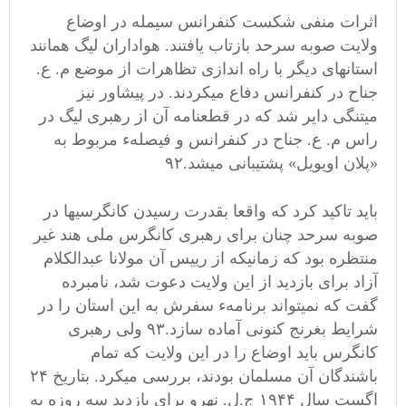
اثرات منفی شکست کنفرانس سیمله در اوضاع
ولایت صوبه سرحد بازتاب یافتند. هواداران لیگ همانند
استانهای دیگر با راه اندازی تظاهرات از موضع م. ع.
جناح در کنفرانس دفاع میکردند. در پیشاور نیز
میتنگی دایر شد که در قطعنامه آن از رهبری لیگ در
راس م. ع. جناح در کنفرانس و فیصلهء مربوط به
«پلان اویویل» پشتیبانی میشد.۹۲
باید تاکید کرد که واقعا بقدرت رسیدن کانگرسیها در
صوبه سرحد چنان برای رهبری کانگرس ملی هند غیر
منتظره بود که زمانیکه از رییس آن مولانا عبدالکلام
آزاد برای بازدید از این ولایت دعوت شد، نامبرده
گفت که نمیتواند برنامهء سفرش به این استان را در
شرایط بغرنج کنونی آماده سازد.۹۳ ولی رهبری
کانگرس باید اوضاع را در این ولایت که تمام
باشندگان آن مسلمان بودند، بررسی میکرد. بتاریخ ۲۴
اگست سال ۱۹۴۴ ج.ل. نهرو برای بازدید سه روزه به