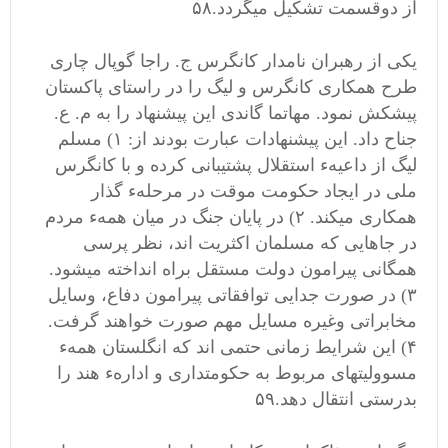
از دوقسمت تشکیل میگردد.۵۸
یکی از رهبران نامدار کانگرس ج. راجا گوپال چاری
طرح همکاری کانگرس و لیگ را در راستای پاکستان
پیشکش نمود. مهاتما گاندی این پیشنهاد را به م. ع.
جناح داد. این پیشنهادات عبارت بودند از: ۱) مسلم
لیگ از داعیهء استقلال پشتیبانی کرده و با کانگرس
ملی در ایجاد حکومت موقت در مرحلهء گذار
همکاری میکند. ۲) در پایان جنگ در میان همهء مردم
در جاهایی که مسلمان اکثریت اند، نظر پرسی
همگانی پیرامون دولت مستقل براه انداخته میشود.
۳) در صورت جدایی توافقاتی پیرامون دفاع، وسایل
مخابراتی وغیره مسایل مهم صورت خواهند گرفت.
۴) این شرایط زمانی حتمی اند که انگلستان همهء
مسوولیتهای مربوط به حکومتداری و ادارهء هند را
بدرستی انتقال دهد.۵۹