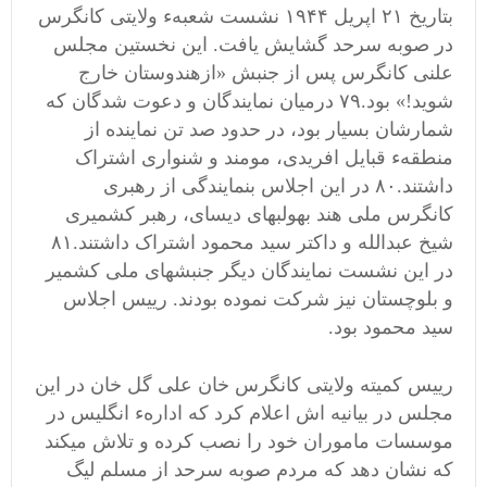
بتاریخ ۲۱ اپریل ۱۹۴۴ نشست شعبهء ولایتی کانگرس
در صوبه سرحد گشایش یافت. این نخستین مجلس
علنی کانگرس پس از جنبش «ازهندوستان خارج
شوید!» بود.۷۹ درمیان نمایندگان و دعوت شدگان که
شمارشان بسیار بود، در حدود صد تن نماینده از
منطقهء قبایل افریدی، مومند و شنواری اشتراک
داشتند.۸۰ در این اجلاس بنمایندگی از رهبری
کانگرس ملی هند بهولبهای دیسای، رهبر کشمیری
شیخ عبدالله و داکتر سید محمود اشتراک داشتند.۸۱
در این نشست نمایندگان دیگر جنبشهای ملی کشمیر
و بلوچستان نیز شرکت نموده بودند. رییس اجلاس
سید محمود بود.
رییس کمیته ولایتی کانگرس خان علی گل خان در این
مجلس در بیانیه اش اعلام کرد که ادارهء انگلیس در
موسسات ماموران خود را نصب کرده و تلاش میکند
که نشان دهد که مردم صوبه سرحد از مسلم لیگ