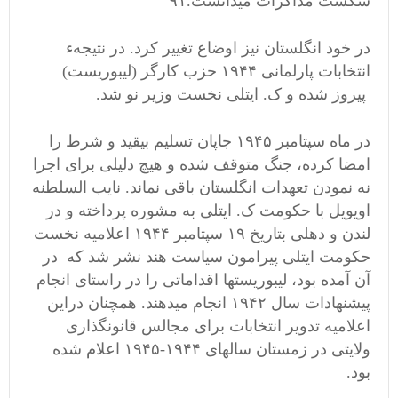
شکست مذاکرات میدانست.۹۱
در خود انگلستان نیز اوضاع تغییر کرد. در نتیجهء
انتخابات پارلمانی ۱۹۴۴ حزب کارگر (لیبوریست)
پیروز شده و ک. ایتلی نخست وزیر نو شد.
در ماه سپتامبر ۱۹۴۵ جاپان تسلیم بیقید و شرط را
امضا کرده، جنگ متوقف شده و هیچ دلیلی برای اجرا
نه نمودن تعهدات انگلستان باقی نماند. نایب السلطنه
اویویل با حکومت ک. ایتلی به مشوره پرداخته و در
لندن و دهلی بتاریخ ۱۹ سپتامبر ۱۹۴۴ اعلامیه نخست
حکومت ایتلی پیرامون سیاست هند نشر شد که در
آن آمده بود، لیبوریستها اقداماتی را در راستای انجام
پیشنهادات سال ۱۹۴۲ انجام میدهند. همچنان دراین
اعلامیه تدویر انتخابات برای مجالس قانونگذاری
ولایتی در زمستان سالهای ۱۹۴۴-۱۹۴۵ اعلام شده
بود.