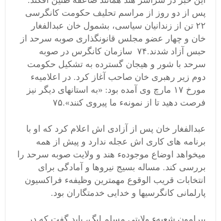
این خبر در سراسر هند همانند صاعقه طنین افگند.
پس از دو روز از مراسم تحلیف حکومت کانگرسی
۲۲ تن از زندانیان سیاسی، بشمول خان عبدالفغار
خان و چهار عضو مجلس قانونگذاری صوبه سرحد از
حبس آزاد شدند.۷۴ سازمان کانگرس در صوبه
سرحد با شور و هیجان گسترده به تشکیل حکومت
دوم زیر رهبری خان صاحب آغاز کرد. در اعلامیهء
مورخ ۱۷ مارچ وی آمده بود: «به استانهای دیگر نیز
فرصت دهید تا از نمونهء ما پیروی کنند».۷۵
عبدالفغار خان پس از آزادی اش اعلام کرد که او با
برنامه های کاری اش عجله ندارد و پیش از همه
میخواهد اوضاع موجودهء هند و ولایت صوبه سرحد را
بررسی کند. مساله بسیج نیروها و آمادگی برای
انتخابات قریب الوقوع مهمترین وظیفهء فراکسیون
پارلمانی کانگرسیها و خدایی خدمتگاران بود.
پیرامون شعبهء ولایتی مسلم لیگ، باید گفت که در