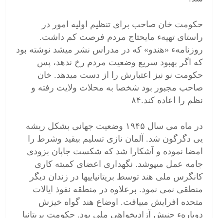
حکومت خان صاحب برای تنظیم اولیه امور در
راستای تهیهء مایحتاج مردم فرصت کم داشت.
روزنامهء «هندو» که در مدراس نشر میشد نوشته بود‌
که اگر بهبود سریع وضعیت مردم رخ ندهد، پس
حکومت نو نیز اعتبارش را از دست میدهد. خان
صاحب مجبور بود شخصا به محلات ولایت رفته و
نظم را اعاده کند.۸۴
در ماه می سال ۱۹۴۵ وضعیت جهانی بشکل ریشه
یی دگرگون شد. آلمان نازی تسلیم بیقید وشرط را
امضا نموده و آشکارا شد که شکست جاپان بزودی
جامه عمل میپوشد. نگهداری اعضای کمیته کاری
کانگرس ملی هند توسط بریتانیاییها در زندان دیگر
منطقی نمی نمود. برعلاوه در منطقه نفوذ ایالات
متحده افرایش مییافت. اوضاع هند گواه خیزش
دوبارهء جنبش آزادیخواهی ملی بود. حکومت بریتانیا