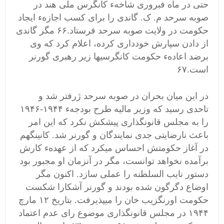
حتی در ماه فبروری شاخهء کانگرس ملی هند در
صوبه سرحد م. ک. گاندی را برای کسب اجازهء ایجاد
حکومت در ولایت صوبه سرحد فرستاد.۶۶ مگر گاندی
از دادن سپارش خودداری کرده، اعلام کرد که وی
برضد اعادهء حکومت کانگرسیها زیر رهبری گورنر
است.۶۷
در این میان بحران در صوبه سرحد ژرفتر شد و
تاحدی رسید که وزیر مالیه طرح بودجهء ۱۹۴۴-۱۹۴۶
را به مجلس قانونگذاری پیشکش نکرد که این امر
باعث نارضایتی جدی نمایندگان و گورنر شد. کانینگهم
در آغاز حکومتش احساس میکرد که از عهدهء کارش
برآمده نخواهد توانست، مگر در آنزمان او مجبور بود
دستور نایب السلطنه را عملی سازد. اکنون مگر
اوضاع دگرگون شده بودند و گورنر آشکارا شکست
حکومت اورنگزیب خان را میپذیرفت. بتاریخ ۱۲ مارچ
۱۹۴۴ در مجلس قانونگذاری موضوع رای عدم اعتماد