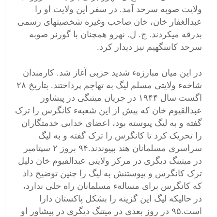
ولایت صوبه سرحد آمد. در سفر این ولایت او را
عبدالغفار خان، خان صاحب وغیره شخصیتهای رسمی
بدرقه میکردند. ج. ل. نهرو همچنان با گورنر صوبه
سرحد کانینگهیم نیز دیدار کرد.
در این میان مبارزهء شدید حزبی آغاز شد. کارمندان
شاخهء ولایتی مسلم لیگ به تهاجم پرداختند. بتاریخ ۲۸
اگست سال ۱۹۴۴ در جریان میتنگی در پیشاور
عبدالقیوم خان که پیش از این شعبهء کانگرس را ترک
گفته و به لیگ پیوسته بود، اعضای خدایی خدمتگاران
را تحریک کرد تا کانگرس را ترک گفته و به لیگ
سراسری مسلمانان هند بپیوندند.۹۴ بروز ۲ سپتامبر
در میتینگ دیگری در مرکز ولایتی عبدالقیوم خان دلیل
ترک کانگرس و پیوستنش به لیگ را چنین توضیح داد
که کانگرس برای مسالهء مسلمانان راه حلی ندارد،
در حالیکه لیگ این گزینه را بشکل پاکستان دارا
است.۹۵ در روز بعدی در میتنگ دیگری در پیشاور او