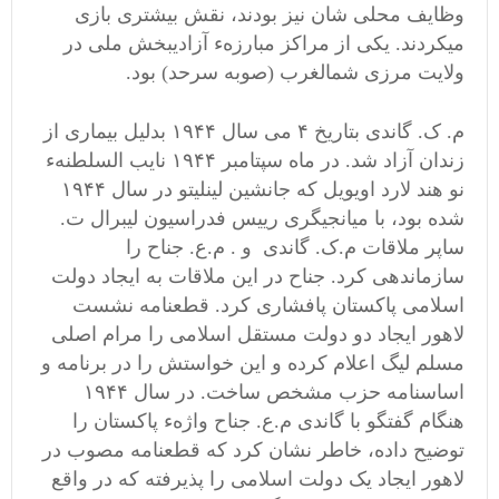
وظایف محلی شان نیز بودند، نقش بیشتری بازی
میکردند. یکی از مراکز مبارزهء آزادیبخش ملی در
ولایت مرزی شمالغرب (صوبه سرحد) بود.
م. ک. گاندی بتاریخ ۴ می سال ۱۹۴۴ بدلیل بیماری از
زندان آزاد شد. در ماه سپتامبر ۱۹۴۴ نایب السلطنهء
نو هند لارد اویویل که جانشین لینلیتو در سال ۱۹۴۴
شده بود، با میانجیگری رییس فدراسیون لیبرال ت.
ساپر ملاقات م.ک. گاندی و . م.ع. جناح را
سازماندهی کرد. جناح در این ملاقات به ایجاد دولت
اسلامی پاکستان پافشاری کرد. قطعنامه نشست
لاهور ایجاد دو دولت مستقل اسلامی را مرام اصلی
مسلم لیگ اعلام کرده و این خواستش را در برنامه و
اساسنامه حزب مشخص ساخت. در سال ۱۹۴۴
هنگام گفتگو با گاندی م.ع. جناح واژهء پاکستان را
توضیح داده، خاطر نشان کرد که قطعنامه مصوب در
لاهور ایجاد یک دولت اسلامی را پذیرفته که در واقع