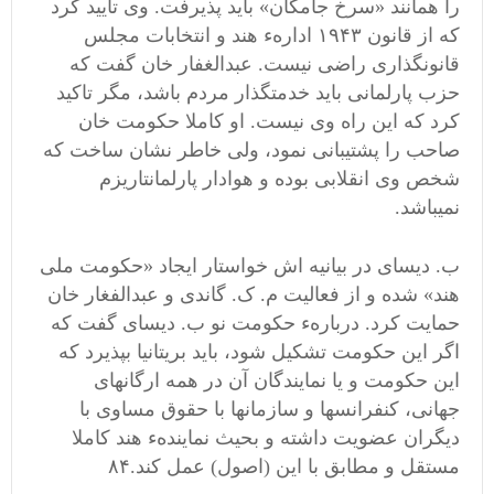
را همانند «سرخ جامگان» باید پذیرفت. وی تایید کرد
که از قانون ۱۹۴۳ ادارهء هند و انتخابات مجلس
قانونگذاری راضی نیست. عبدالغفار خان گفت که
حزب پارلمانی باید خدمتگذار مردم باشد، مگر تاکید
کرد که این راه وی نیست. او کاملا حکومت خان
صاحب را پشتیبانی نمود، ولی خاطر نشان ساخت که
شخص وی انقلابی بوده و هوادار پارلمانتاریزم
نمیباشد.
ب. دیسای در بیانیه اش خواستار ایجاد «حکومت ملی
هند» شده و از فعالیت م. ک. گاندی و عبدالفغار خان
حمایت کرد. دربارهء حکومت نو ب. دیسای گفت که
اگر این حکومت تشکیل شود، باید بریتانیا بپذیرد که
این حکومت و یا نمایندگان آن در همه ارگانهای
جهانی، کنفرانسها و سازمانها با حقوق مساوی با
دیگران عضویت داشته و بحیث نمایندهء هند کاملا
مستقل و مطابق با این (اصول) عمل کند.۸۴