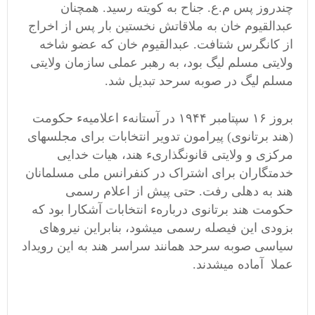
چندروز پس م.ع. جناح به کویته رسید. همچنان
عبدالقیوم خان به ملاقاتش نخستین بار پس از اخراج
از کانگرس شتافت. عبدالقیوم خان که عضو شاخه
ولایتی مسلم لیگ بود، به رهبر عملی سازمان ولایتی
مسلم لیگ در صوبه سرحد تبدیل شد.
بروز ۱۶ سپتامبر ۱۹۴۴ در آستانهء اعلامیهء حکومت
(هند برتانوی) پیرامون تدویر انتخابات برای مجلسهای
مرکزی و ولایتی قانونگذاریء هند، هیات خدایی
خدمتگاران برای اشتراک در کنفرانس ملی مسلمانان
هند به دهلی رفت. حتی پیش از اعلام رسمی
حکومت هند برتانوی دربارهء انتخابات آشکارا بود که
بزودی این فیصله رسمی میشود، بنابراین نیروهای
سیاسی صوبه سرحد همانند سراسر هند به این رویداد
عملا آماده میشدند.