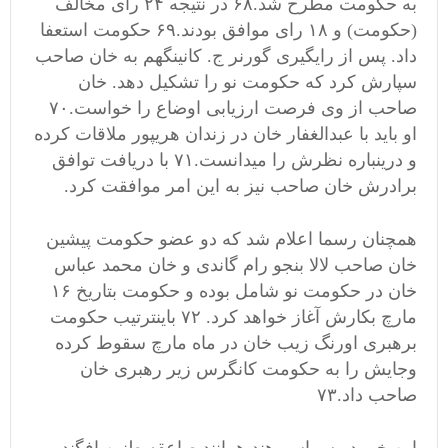
به حکومت مطرح شد.۶۸ در نتیجه ۲۴ رای مخالف
(حکومت) و ۱۸ رای موافق بودند.۶۹ حکومت استعفا
داد. پس از رایگیری گورنر ج. کانینگهم به خان صاحب
سپارش کرد که حکومت نو را تشکیل دهد. خان
صاحب از وی فرصت ارزیابی اوضاع را خواست.۷۰
او باید با عبدالغفار خان در زندان هریپور ملاقات کرده
و درینباره نظرش را میدانست.۷۱ با دریافت توافق
برادرش خان صاحب نیز به این امر موافقت کرد.
همچنان رسما اعلام شد که دو عضو حکومت پیشین
خان صاحب لالا بنجو رام گاندی و خان محمد عباس
خان در حکومت نو شامل بوده و حکومت بتاریخ ۱۶
مارچ بکارش آغاز خواهد کرد. ۷۲ باینترتیب حکومت
برهبری اورنگ زیب خان در ماه مارچ سقوط کرده
وجایش را به حکومت کانگرس زیر رهبری خان
صاحب داد.۷۳