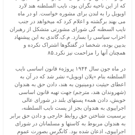
که از این ناحیه نگران بود، نایب السلطنه هند لارد
اویویل را به لندن برای مشوره خواست. او در ماه
می بهند برگشته و اعلام کرد که میخواهد در جنب
نایب السطنه گی شورای مشورتی متشکل از رهبران
احزاب سیاسی را بسازد. م.ک.گاندی به این پیشنهاد
بدبین بوده، شخصا در گفتگوها اشتراک نکرده و
همچنان آنها را مزاحمت نیز نکرد.۸۵
در ماه جون سال ۱۹۴۴ پروژهء قانون اساسی نایب
السلطنه بنام «پلان اویویل» نشر شد که در آن به
اعطای حیثیت دومینیون به هند، دادن حق به هندوان
(شهروندان هند، مترجم) جهت تهیه قانون اساسی
خویش، دادن همهء پستهای بلند در شورای عالی
اجراییوی به هندوان بجز از پست نایب السلطنه،
برسمیت شناختن حق روابط خارجی و دادن حق برابر
به هندوان مربوط به کاستها و مسلمانان در شورای
اجراییوی، اذعان شده بود. کانگرس بصورت عموم