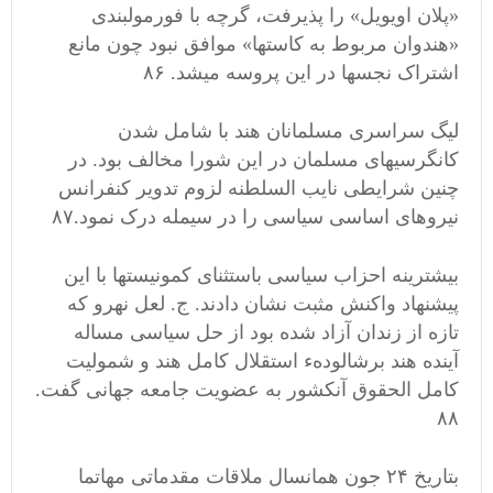
«پلان اویویل» را پذیرفت، گرچه با فورمولبندی
«هندوان مربوط به کاستها» موافق نبود چون مانع
اشتراک نجسها در این پروسه میشد. ۸۶
لیگ سراسری مسلمانان هند با شامل شدن
کانگرسیهای مسلمان در این شورا مخالف بود. در
چنین شرایطی نایب السلطنه لزوم تدویر کنفرانس
نیروهای اساسی سیاسی را در سیمله درک نمود.۸۷
بیشترینه احزاب سیاسی باستثنای کمونیستها با این
پیشنهاد واکنش مثبت نشان دادند. ج. لعل نهرو که
تازه از زندان آزاد شده بود از حل سیاسی مساله
آینده هند برشالودهء استقلال کامل هند و شمولیت
کامل الحقوق آنکشور به عضویت جامعه جهانی گفت.
۸۸
بتاریخ ۲۴ جون همانسال ملاقات مقدماتی مهاتما