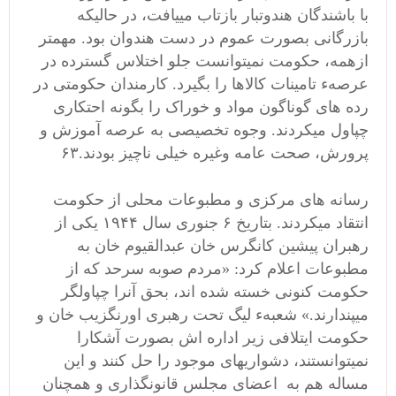
با باشندگان هندوتبار بازتاب مییافت، در حالیکه
بازرگانی بصورت عموم در دست هندوان بود. مهمتر
ازهمه، حکومت نمیتوانست جلو اختلاس گسترده در
عرصهء تامینات کالاها را بگیرد. کارمندان حکومتی در
رده های گوناگون مواد و خوراک را بگونه احتکاری
چپاول میکردند. وجوه تخصیصی به عرصه آموزش و
پرورش، صحت عامه وغیره خیلی ناچیز بودند.۶۳
رسانه های مرکزی و مطبوعات محلی از حکومت
انتقاد میکردند. بتاریخ ۶ جنوری سال ۱۹۴۴ یکی از
رهبران پیشین کانگرس خان عبدالقیوم خان به
مطبوعات اعلام کرد: «مردم صوبه سرحد که از
حکومت کنونی خسته شده اند، بحق آنرا چپاولگر
میپندارند.» شعبهء لیگ تحت رهبری اورنگزیب خان و
حکومت ایتلافی زیر اداره اش بصورت آشکارا
نمیتوانستند، دشواریهای موجود را حل کنند و این
مساله هم به اعضای مجلس قانونگذاری و همچنان