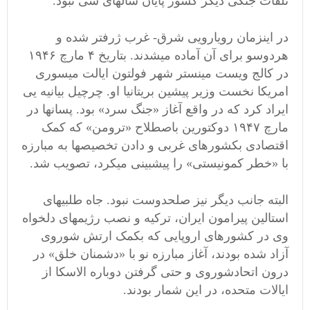
تلفات جنگی دیگر کشور پایان سالهای سی نبود.
در اینزمان رویارویی شرق- غرب ژرفتر شده و
هردوسو برای آن آماده میشدند. بتاریخ ۴ مارچ ۱۹۴۶
در کالج ویست مینستر شهر فولتون ایالت میسوری
امریکا نخست وزیر پیشین بریتانیا او. چرچیل بیانیه یی
ایراد کرد که در واقع آغاز «جنگ سرد» بود. پسانها در
مارچ ۱۹۴۷ دوکتورین باصطلاح «ترومن» که کمک
اقتصادی بکشورهای غربی و دادن تخصیصها به مبارزه
با «خطر کمونیستی» را پیشبینی میکرد، تصویب شد.
البته جانب دیگر نیز صلحدوست نبود. جاه طلبیهای
استالین پیرامون ایران، ترکیه و نصب رژیمهای دلخواه
وی در کشورهای اروپایی که بکمک ارتش شوروی
آزاد شده بودند، آغاز مبارزه نو با «دشمنان خلق» در
درون اتحادشوروی و حتی گرفتن دوباره الاسکا از
ایالات متحده، در این شمار بودند.