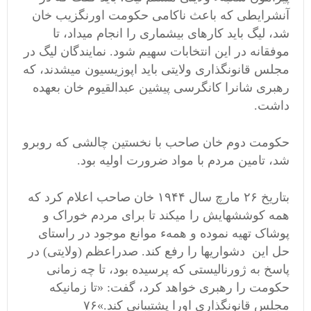
آنشرایطی که باعث ناکامی حکومت اورنگزیب خان
شد، لیگ باید کارهای بیشماری را انجام میداد، تا
موفقانه در این انتخابات سهیم شود. نمایندگان لیگ در
مجلس قانونگذاری ولایتی باید اپوزیسیون میشدند، که
رهبری شانرا کانگرسی پیشین عبدالقیوم خان بعهده
داشت.
حکومت دوم خان صاحب با نخستین چالشی که روبرو
شد، تامین مردم با مواد ضرورت اولیه بود.
بتاریخ ۲۶ مارچ سال ۱۹۴۴ خان صاحب اعلام کرد که
همه کوششهایش را میکند تا برای مردم خوراک و
پوشاک تهیه نموده و همهء موانع موجود در راستای
حل این دشواریها را رفع کند. صدراعظم (ولایتی) در
پاسخ به ژورنالیستی که پرسیده بود، تا چه زمانی
حکومت را رهبری خواهد کرد، گفت: «تا زمانیکه
مجلس قانونگذاری اورا پشتیبانی کند.»۷۶