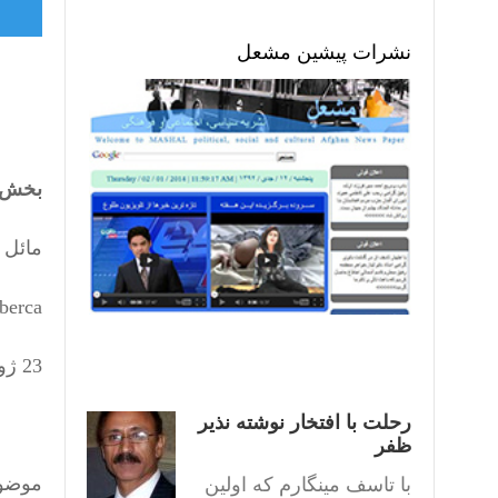
نشرات پیشین مشعل
بخش
مائل آ
berca
23 ژوئن 2016
رحلت با افتخار نوشته نذیر
ظفر
موضوع
با تاسف مینگارم که اولین