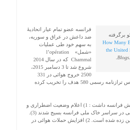
فرانسه عضو تمام عیار اتحادیۀ
کو برگرفته
ضد داعش در عراق و سوریه،
How Many B
به سهم خود طی عملیات
the United
«شمل» l’opération
Blogs.
Chammal که در سال 2014
شروع شد تا 3 دسامبر 2015،
2500 خروج هوائی در 331
و بر اساس ترازنامه رسمی 580 هدف را تخریب کرده
حملات تروریستی 13 دسامبر 2015 در پاریس دو پیامد مهم برای ارتش فرانسه داشت : 1) اعلام وضعیت اضطراری و
» (نزدیک 13000 نظامی در سراسر خاک ملی فرانسه بسیج شدند (3).
مخارج این عملیات از ژانویۀ 2015، یک میلیون یورو در روز (4) تخمین زده شده است. 2) افزایش حملات هوائی در