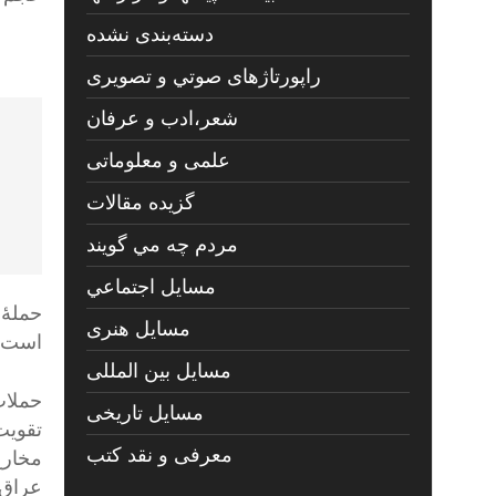
دسته‌بندی نشده
راپورتاژهای صوتي و تصويری
شعر،ادب و عرفان
علمی و معلوماتی
گزیده مقالات
مردم چه مي گويند
مسايل اجتماعي
حملۀ هوائی، 
مسايل هنری
است (2)
مسایل بین المللی
مسایل تاریخی
تقویت
معرفی و نقد کتب
عراق 