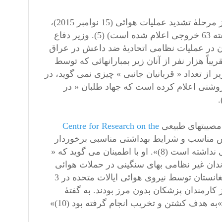
مرکز فرماندهی ارتش فرانسه با افتخار اعلام کرده است که از آغاز مرحلۀ تشدید عملیات هوائی (15 نوامبر 2015)،
تعداد خروج هواپیماها دو برابر بوده (میان گین خروج هواپیماها در هفته 63 خروجی اعلام شده است) (5). وزیر دفاع
Jean-Yve تعداد تلفات جهاد طلبان در عملیات نظامی اتحادیۀ ضد داعش در عراق
ر اعلام کرده است که تقریباً هزار نفر از آنان زیر بمبارانهائی که توسط
رفته کشته شده اند (6). ولی آقای وزیر از تعداد « قربانیان جانبی » چیزی نمی گوید، در
وشنی اعلام کرده است که جهاد طلبان « در
Centre for Research on the
زش مناسب و شرایط بهداشتی مناسبی برخوردار
بوده اند و « مداخلۀ نظامی جامعۀ بین الملل تقریباً هرگز نتیجۀ مثبتی نداشته است (8)». او با اطمینان می گوید که «
قعیت این است که شهروندان غیر نظامی بهای سنگینی در حملات هوائی
می پردازند. برای مثال، می توانیم از بمباران بیمارستان قندوز در افغانستان توسط نیروی هوائی ایالات متحده در 3
موجب کشته شدن 30 نفر که 13 نفر از آنها از کارمندان پزشکان بدون مرز بودند. به گفتۀ
سازمان غیر دولتی این حمله علیه پزشکان و شهروندان غیر نظامی »به هدف کشتن و تخریب انجام گرفته بود (10)»