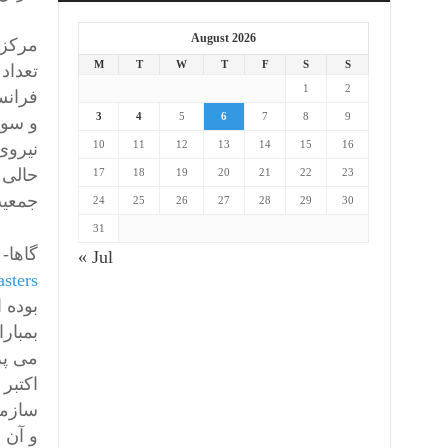
August 2026
M
T
W
T
F
S
S
1
2
3
4
5
6
7
8
9
10
11
12
13
14
15
16
حالی 
17
18
19
20
21
22
23
جمعیت
24
25
26
27
28
29
30
31
گاها- ساپیر Guha-Sapirمدیر مرکز پ
« Jul
sters
و آن ر