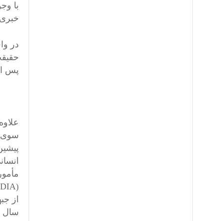
با وج
خبری،
در وا
حقیقت
پس از
علاوه
سوی ا
انسان
مأمور
از جب