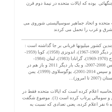
نگهائی بوده که ایالات متحده در نیمۀ دوم قرن
ات متحده و اتحاد جماهیر سوسیالیستی شوروی می
یک شرق و غرب را تحمل می کردند
ته و با بمباران چندین کشور میلیونها قربانی بر جا گذاشته است :
جنگ کره (1953-1950)، گوآتمالا (1954، سپس در سال 1960، و یک بار دیگر 1969-1967)، اندونزی (1958)، کوبا (1959-
1961)، کنگو (1964)، لائوس (1973-1964)، ویتنام (1973-1961)، کامبوج (1970-1969)، گرانادا (1983)، لبنان (1984-
1983)، لیبی (1986، سپس 2011)، کویت (1991)، سومالی (1993، سپس 2008-2007، و یک بار دیگر 2011 و باز هم در
سال 2015)، بوسنی (1995-1994)، سودان (1998)، افغانستان (1998، و سپس 2014-2001)، یوگوسلاوی (1999)، یمن
 آمریکا میکاه زنکو Micah Zenko بر اساس محاسبه اعلام کرده است که ایالات متحده فقط در
سال 2015، بیش از 23000 بمب روی عراق، سوریه، افغانستان، یمن و سومالی پرتاب کرده است (1). موضوع شگفت
آور این است که پنتاگون شمار قربانیان را در بمبارانهای ایالات متحده 6 نفر اعلام کرده، یعنی تعدادی که نسبت به