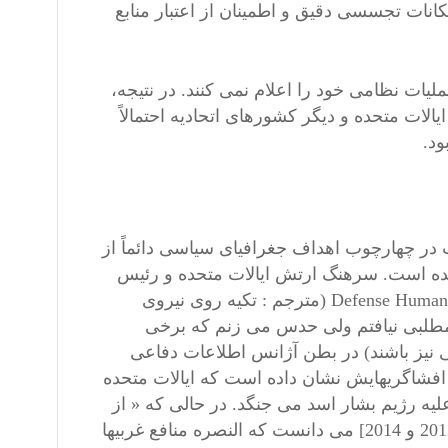
کانات تجسسی دقیق و اطمینان از اعتبار منابع
ات نظامی خود را اعلام نمی کنند. در نتیجه،
لات متحده و دیگر کشورهای اتحادیه احتمالاً
د.
ب در چهارچوب اهداف جغرافیای سیاسی دائماً از
ده است. سرهنگ ارتش ایالات متحده و رئیس
پیشین آژانس اطلاعات دفاعی انسانی Defense Human Intelligence Service (DHS) (مترجم : تکیه روی نیروی
 مطلبی نیافتم ولی حدس می زنم که برخی
ی نیز باشند) در بطن آژانس اطلاعات دفاعی
Defense Intelligence Agenc) پاتریک لانگ W. Patrick Lang با افشاگریهایش نشان داده است که ایالات متحده
لیه رژیم بشار اسد می جنگد. در حالی که « از
سال 2012، ژنرال فلین Flynn [ رئیس آژانس اطلاعات دفاعی بین 2012 و 2014] می دانست که النصره منافع غربیها