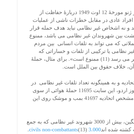
در واقع، مادۀ 51 از پیوند نامۀ پیوستی (یا پروتکل الحاقی) در منشور ژنو مورخۀ 12 اوت 1949 دربارۀ حفاظت از
 افراد عادی در مقابل خطرات ناشی از عملیات
 و نه اشخاص غیر نظامی نباید هدف حمله قرار
حشت بین شهروندان غیر نظامی می باشد، ممنوع
اتی که می تواند به تلفات انسانی بین مردم
ر نظامی یا ترکیبی از تلفات و خساراتی که
نسبت به چشم انداز انتظار در کسب برتری نظامی خیلی فراتر بنظر می رسد (11) ممنوع است». برای مثال، حملۀ
ن آن، خلاف حقوق بین الملل است.
ادیه و به همینگونه تعداد تلفات غیر نظامی در
عراق و سوریه را منتشر می کند. در 18 آوریل 2016 و پس از 621 روز اردو، این سایت 11695 حملۀ هوائی از سوی
اتحادیه را اعلام کرد (7911 در عراق، و 3784 در سوریه) یعنی بطور مشخص اتحادیه 41697 بمب و موشک روی این
بین 14 آوریل و 18 آوریل 2016، یعنی پس از دوسال حملۀ هوائی سنگین، بیش از 3000 شهروند غیر نظامی که به جمع
 کشته شده اند
3.000 civils non-combattants
(13).