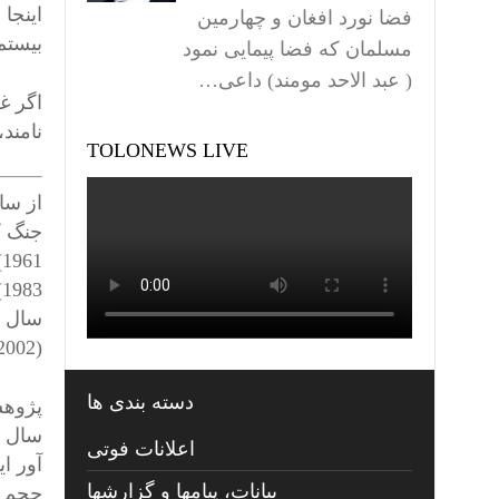
اینجا
فضا نورد افغان و چهارمین
بیستم
مسلمان که فضا پیمایی نمود
( عبد الاحد مومند) داعی…
اگر غ
نامند
TOLONEWS LIVE
(2002، سپس 2009، و یک بار دیگر در سال 2011 و سپس 2015)، پاکستان (2007 تا امروز)…
دسته بندی ها
اعلانات فوتی
بیانات، پیامها و گزارشها
حجم ش