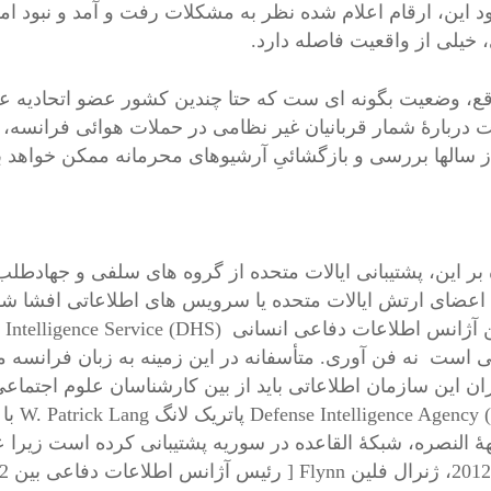
ود این، ارقام اعلام شده نظر به مشکلات رفت و آمد و نبود ام
 خیلی از واقعیت فاصله دارد.
قع، وضعیت بگونه ای ست که حتا چندین کشور عضو اتحادیه عملی
 دربارۀ شمار قربانیان غیر نظامی در حملات هوائی فرانسه، ایا
 سالها بررسی و بازگشائیِ آرشیوهای محرمانه ممکن خواهد بو
 بر این، پشتیبانی ایالات متحده از گروه های سلفی و جهادطل
عضای ارتش ایالات متحده یا سرویس های اطلاعاتی افشا ش
ی است نه فن آوری. متأسفانه در این زمینه به زبان فرانسه
ان این سازمان اطلاعاتی باید از بین کارشناسان علوم اجتماع
y (DIA
هۀ النصره، شبکۀ القاعده در سوریه پشتیبانی کرده است زیرا ع