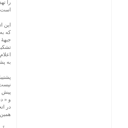
را ته
است (14)
این ا
جبهۀ 
اعلام
به پش
پشتیب
نیست 
پیش از
و « د
در ات
همین س