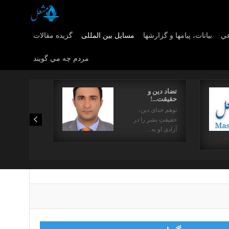
عي
بیانات، پیامها و گزارشها
مسایل بین المللی
گزیده مقالات
مردم چه مي گويند
تضاد دین و
حقیقت...!
توهم خدای دین،
حقیقتِ بشر را در
آزادی او به…
…