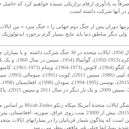
 صرفاً به یادآوری ارقام تراژیکی بسنده خواهیم کرد که حاصل ج
 در آنها شرکت داشته است.
ربیها دوران پس از جنگ دوم جهانی را « جنگ سرد » بین ایال
، ولی دیگر مناطق دنیا باید نتایج بسیار گرم برخورد ایدئولوژ
از سال 1950، ایالات متحده در 30 جنگ شرکت داش
پژوهشگر ایالات متحدۀ
دید بمبارانها خیلی غیر واقعی بنظر می رسد.