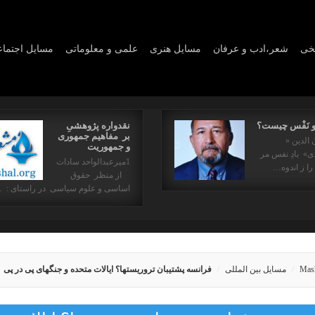
یخی
شعر،ادب و عرفان
مسايل هنری
علمی و معلوماتی
مسايل اجتما
و نَفْس چیست؟
نقدواره پژوهشیِ
بر مفاهیم جمهوری
 الدین «
و جمهوریت
» بادِ نفس مر
1میرعبدالواحد سادات
را ز اندوه…
از منظر حقوق
اساسی و علوم سیاسی در راستای : 
Mas
مسایل بین المللی
فرانسه پشتیبان تروریستها؟ ایالات متحده و جنگهای پی در پی