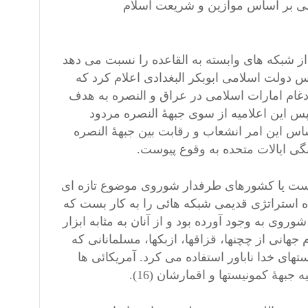
لامی بر اساس موازین و شریعت اسلام
شبکه های وابسته به القاعده را نسبت می دهد
ل دولت اسلامی در عراق انجامید. در 9 آوریل 2013، رئیس دولت اسلامی ابوبکر البغدادی اعلام کرد که
غام امارات اسلامی در عراق و النصره به هدف
 اسلامی در عراق و سوریه انجام گرفته است (15). سپس این اعلامیه از سوی جبهۀ النصره مردود
اساس این امر انشعاب و رقابت بین جبهۀ النصره
گی ایالات متحده به وقوع پیوست.
نیست یا کشورهای طرفدار شوروی موضوع تازه ای
ده استراتژی قدیمی شبکه هائی را به کار بست که
روی به وجود آورده بود و از آنان به مثابه ابزار
هانی از چچنها، قزاقها، ازبکها، مسلمانانی که
ای خدا ناباور استفاده می کرد. آمریکائی ها
جبهۀ کمونیستها و اقمارشان (16).