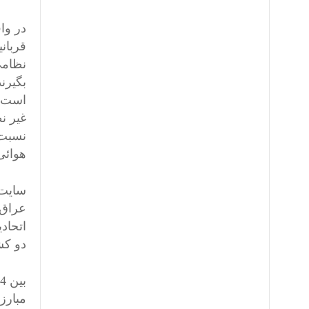
قربان
نظامی
بگیرن
است. 
غیر ن
هوائی
سایت
دو کشو
مبارز