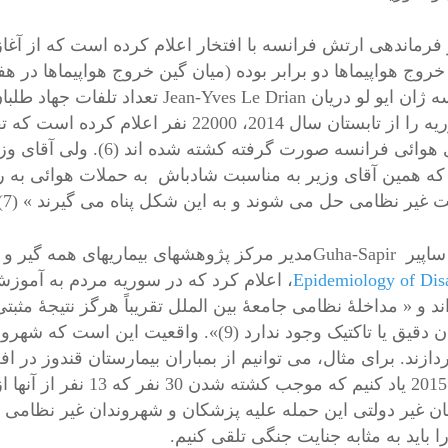
فرانسه ژان ایو لو دریان s Le Drian
و سوریه را از تابستان سال 2014، 22000 نف
نیروی هوائی فرانسه صورت گ
که همین آقای وزیر به مناسبت شادباش به حملات هوائی به ر
 غیر نظامی حل می شوند و به این شکل پناه می گیرند » (7).
ژوهشهای بیماریهای همه گیر و مصیبتهای طبیعی
Epidemiology of Disa
، اعلام کرد که در سوریه مردم به آمو
بمباران دقیق یا تاکتیک وجود ندارد (9)». وا
اکتبر 2015 یاد کنیم که 
ا باید به مثابه جنایت جنگی تلقی کنیم.