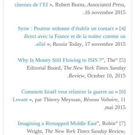
citernes de l’EI
», Robert Burns,
Associated Press
,
16 novembre 2015.
Syrie : Poutine ordonne d’établir un contact
] «
4
[
direct avec la France et de la traiter comme un
allié
»,
Russia Today
, 17 novembre 2015.
Why Is Money Still Flowing to ISIS ?
”, The
] “
5
[
Editorial Board,
The New York Times Sunday
Review
, October 10, 2015.
Comment Israël veut relancer la guerre au
] «
6
[
Levant
», par Thierry Meyssan,
Réseau Voltaire
, 11
mai 2015.
Imagining a Remapped Middle East
”, Robin
] “
7
[
Wright,
The New York Times Sunday Review
,