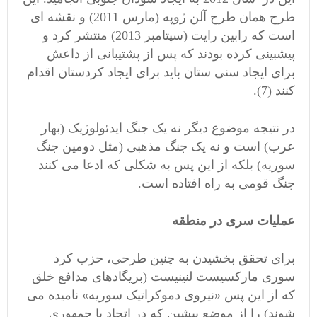
طرح همان طرح آلن ژوپه (مارس 2011) و نقشه ای
است که رابین رایت (سپتامبر 2013) منتشر کرد و
پیشبینی کرده بودند که پس از پشتیبانی از داعش
برای ایجاد سنی ستان باید برای ایجاد کردستان اقدام
کنند (7).
در نتیجه موضوع دیگر نه یک جنگ ایدئولوژیک (بهار
عرب) است و نه یک جنگ مذهبی (مثل دومین جنگ
سوریه) بلکه از این پس به شکلی که ادعا می کنند
جنگ قومی به راه افتاده است.
عملیات سری در منطقه
برای تحقق بخشیدن به چنین طرحی، حزب کرد
سوری مارکسیست لنینیست (بریگادهای مدافع خلق
که از این پس «نیروی دموکراتیک سوریه» نامیده می
شوند) را از موضع پیشین که در اتحاد با جمهوری