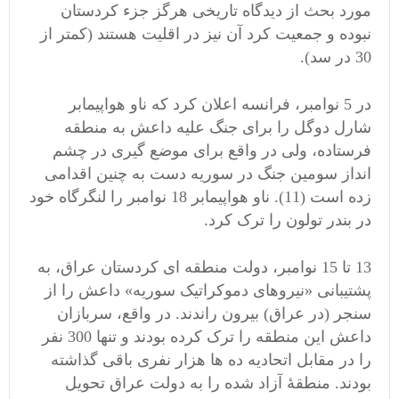
مورد بحث از دیدگاه تاریخی هرگز جزء کردستان
نبوده و جمعیت کرد آن نیز در اقلیت هستند (کمتر از
30 در سد).
در 5 نوامبر، فرانسه اعلان کرد که ناو هواپیمابر
شارل دوگل را برای جنگ علیه داعش به منطقه
فرستاده، ولی در واقع برای موضع گیری در چشم
انداز سومین جنگ در سوریه دست به چنین اقدامی
زده است (11). ناو هواپیمابر 18 نوامبر را لنگرگاه خود
در بندر تولون را ترک کرد.
13 تا 15 نوامبر، دولت منطقه ای کردستان عراق، به
پشتیبانی «نیروهای دموکراتیک سوریه» داعش را از
سنجر (در عراق) بیرون راندند. در واقع، سربازان
داعش این منطقه را ترک کرده بودند و تنها 300 نفر
را در مقابل اتحادیه ده ها هزار نفری باقی گذاشته
بودند. منطقۀ آزاد شده را به دولت عراق تحویل