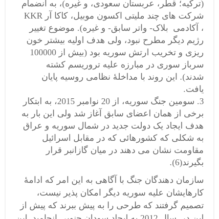
(ترکیه؛ قطر، عربستان سعودی، و غیره)، به انضمام
شرکت های چند ملیتی اکسون موبیل، کاکا آر KKR
، آکادمی بلاک- واتر سابق- و غیره). موضوع تغییر
رژیم دیگر مطرح نبود، ولی هدف اولیه بیشتر خون
ریزی و تخریب ارتش سوریه بود (بیش از 100000
سرباز سوری در مبارزه علیه تروریسم کشته
شدند). این روند با مداخلۀ نظامی روسیه پایان
یافت.
سومین جنگ سوریه، از 20 نوامبر 2015، به ابتکار
برخی از همان اعضای سابق آغاز شد ولی این بار به
هدف ایجاد یک دولت جدید در شمال سوریه و عراق
به شکلی که کشورهائی که در مقابل اسرائیل
مقاومت نشان می دهند در میان گازانبر قرار
بگیرند(6).
سازمان دهندگان جنگ با آگاهی به این امر که ادامۀ
کارهایشان علیه سوریه دیگر امکان پذیر نیست،
تصمیم گرفتند که طرحی را به پیش ببرند که پیش از
این در سال 2012 به ایجاد سودان جنوبی انجامید. این