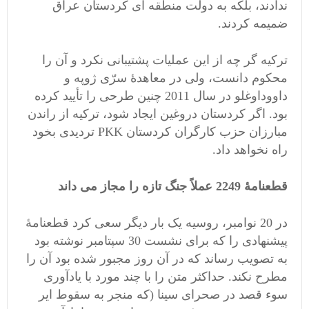
ندادند، بلکه به دولت منطقه ای کردستان عراق
ضمیمه کردند.
ترکیه گر چه از این عملیات پشتیبانی نکرد و آن را
محکوم دانست، ولی در معاهدۀ سرّی ژوپه و
داووداوغلو در سال 2011 چنین طرحی را تأیید کرده
بود. اگر کردستان دروغین ایجاد شود، ترکیه از راندن
مبارزان حزب کارگران کردستان PKK تردیدی بخود
راه نخواهد داد.
قطعنامۀ 2249 عملاً جنگ تازه را مجاز می داند
در 20 نوامبر، روسیه یک بار دیگر سعی کرد قطعنامۀ
پیشنهادی را که برای نشست 30 سپتامبر نوشته بود
به تصویب رساند که در آن روز مجبور شده بود آن را
مطرح نکند. حداکثر متن را با چند مورد با یادآوری
سوء قصد در صحرای سینا (که منجر به سقوط ایر