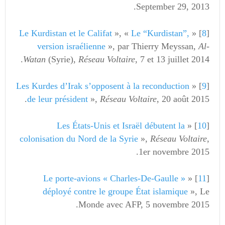
September 29, 2013.
Le Kurdistan et le Califat
», «
Le “Kurdistan”,
] «
8
[
version israélienne
», par Thierry Meyssan,
Al-
Watan
(Syrie),
Réseau Voltaire
, 7 et 13 juillet 2014.
Les Kurdes d’Irak s’opposent à la reconduction
] «
9
[
de leur président
»,
Réseau Voltaire
, 20 août 2015.
Les États-Unis et Israël débutent la
] «
10
[
colonisation du Nord de la Syrie
»,
Réseau Voltaire
,
1er novembre 2015.
Le porte-avions « Charles-De-Gaulle »
] «
11
[
déployé contre le groupe État islamique
», Le
Monde avec AFP, 5 novembre 2015.