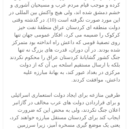
کرده و موجب قیام مردم عرب و مسیحیان آشوری و
خشم دمشق شده اند، ولی هیچ واکنش بین المللی در
این مورد صورت نگرفته است (10). در گذشته وقتی
دولت منطقه ای کردستان عراق منطقۀ نفت خیز
کرکوک را ضمیمه می کرد، افکار عمومی جهان تنها
روی تصفیۀ قومی که داعش راه انداخته بود متمرکز
شده بودند. در آن دوران، قدرت های بزرگ نه تنها
جنگ کشور گشایانۀ کردستان عراق را محکوم نکردند
بلکه با ارسال مستقیم اسلحه بی آن که از دولت
مرکزی در بغداد عبور کند، به بهانۀ مبارزه علیه
داعش، موافقت کردند.
طرفین منازعه برای ایجاد دولت استعماری اسرائیلی
و برای قراردادن دولت های عرب مخالف در گازانبر
اعلان جنگ نکردند، ولی به محض این که ضرورت
ایجاب کند برای کردستان مستقل مبارزه خواهند کرد،
یعنی یک موضع گیری مسخره آمیز، زیرا سرزمین