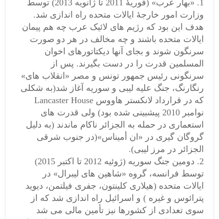
«بهار عرب» (فوریۀ 2011 تا ژانویه 2013) توسط
وزارت امور خارجۀ ایالات متحده راه اندازی شد.
هدف این بود که رژیم های لائیک عرب چه هم پیمان
ایالات متحده باشند و چه مخالف در هر دو صورت
سرنگون شوند و بجای آنها دیکتاتورهای اخوان
المسلمین قدرت را در دست بگیرند. پس از
سرنگونی رئیس جمهور تونس و مصر «انقلاب های»
رنگارنگ، جنگ علیه لیبی و سوریه آغاز شد(به شکلی
که در قرارداد لانکستر هاووس Lancaster House
نوامبر 2010 پیشبینی شده بود) ولی قدرت های
استعماری در حمله به الجزائر ناکام ماندند (به دلیل
گروگان گیری در «ان أمیناس»(در جنوب شرقی
الجزائر در مرز لیبی).
دومین جنگ سوریه (ژوئیه 2012 تا اکتبر 2015)
توسط فرانسه، گروه «شاهین های لیبرال» در
ایالات متحده (هیلاری کلینتون، جفری فیلتمن، دیوید
پترائوس و غیره ) و اسرائیل راه اندازی شد که از
سوی تعدادی از کشورها نیز تأمین مالی می شد