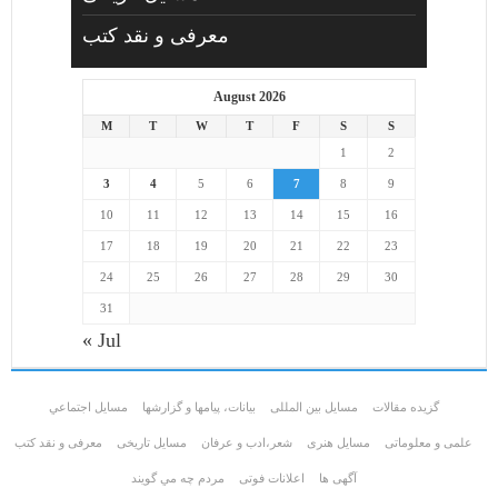
معرفی و نقد کتب
August 2026
M
T
W
T
F
S
S
1
2
3
4
5
6
7
8
9
10
11
12
13
14
15
16
17
18
19
20
21
22
23
24
25
26
27
28
29
30
31
« Jul
گزیده مقالات
مسایل بین المللی
بیانات، پیامها و گزارشها
مسايل اجتماعي
علمی و معلوماتی
مسايل هنری
شعر،ادب و عرفان
مسایل تاریخی
معرفی و نقد کتب
آگهی ها
اعلانات فوتی
مردم چه مي گويند