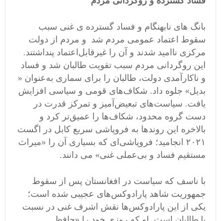
فساد گسترده و روگردانی مردم
بانگ های نابهنگام و فساد گسترده ی غنی سبب
سقوط اعتماد عمومی مردم شد و مردم از دولت
مرکزی ناامید شدند و آن را غیرقابل‌اعتماد پنداشتند.
این روگردانی مردم سبب تقویت طالبان شد و فساد
و ناکارآمدی دولت، طالبان را برای سماری به‌عنوان «
بدیل» جلوه داد. شکاف‌های قومی و سیاسی افزایش
یافت. سیاست‌های تبعیض‌آمیز و تمرکز قدرت در
دست گروه محدود، شکاف‌ها را عمیق‌تر کرد و
بالاخره این روندها به فروپاشی سریع کابل در اگست
۲۰۲۱ انجامید؛ فروپاشی‌ای که بسیاری آن را «میراث
مستقیم فساد و بی‌عملی غنی» می دانند.
با ناسف که سیاست در افغانستان پس از سقوط
جمهوریت شاهد پارادوکس‌های عجیبی شده است؛
یکی از این پارادوکس‌ها نقش اشرف غنی در نسبت
با طالبان است. او که روزی خود را «حافظ