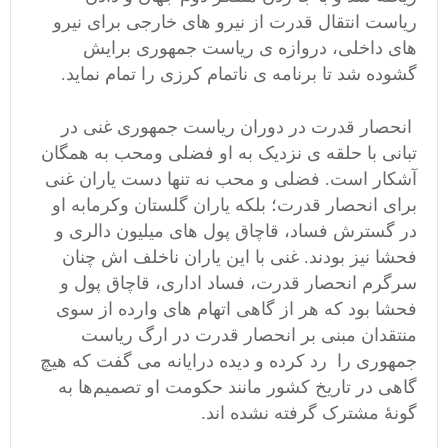
ریاست انتقال قدرت از نیرو های خارجی برای نیرو
های داخلی، دروازه ی ریاست جمهوری برایش
گشوده شد تا برنامه ی ناتمام کرزی را تمام نماید.
انحصار قدرت در دوران ریاست جمهوری غنی در
تبانی با حلقه ی نزدیک به او فضلی و‌محب به همگان
آشکار است. فضلی و محب نه تنها دست یاران غنی
برای انحصار قدرت؛ بلکه یاران گلستان و‌کرمابه او
در گسترش فساد، قاچاق پول های میلیون دالری و
فحشا نیز بودند. غنی با این یاران ناخلف اش چنان
سرگرم انحصار قدرت، فساد اداری، قاچاق پول و
فحشا بود که هر از گاهی اتهام های وارده از سوی
منتقدان مبنی بر انحصار قدرت در ارگ ریاست
جمهوری را رد کرده و دیده درایانه می گفت که هیچ
گاهی در تاریخ کشور مانند حکومت او تصمیم‌ها به
گونۀ مشترک گرفته نشده اند.