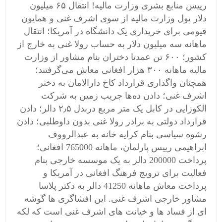
رییس منابع بشری وزارت مالیه! انتقال ۶۵ میلیون
دلار پول وزارت مالیه از سوی اشرف غنی و همایون
قیومی برای خریداری یک دانشگاه در آمریکا؛ انتقال
ماهانه سه میلیون دلار به حساب رولا غنی به خارج از
کشور؛ ۶۰۰ تن عمدتا دختران بنام مشاور از وزارت
مالیه ماهانه ۳۰۰ هزار افغانی معاش می‌گرفتند؛
همچنان واگذاری قرارداد کاخ دارالامان به دختر
اشرف غنی؛ دادن ده‌ها جریب زمین به شرکت
الکوزایی در کابل یک متر مربع دربدل ۲٫۵ دالر؛ دادن
قرارداد دولتی به برادر رولا غنی بدون داوطلبی؛ دادن
رشوه سیاسی بنام کرایه خانه به عبدالرووف
ابراهیمی رییس پارلمان، ماهانه 765000 افغانی؛
پرداخت 200000 دالر به یک موسسه خارجی بنام
فعالیت برای ترویج فرهنگ افغانی در آمریکا و
پرداخت معاش ماهانه 41250 دالر به دکتر پلاسا
مشاور خارجی اشرف غنی. این افشاگری ها گوشه
ای از فساد ها و خیانت های اشرف غنی است که لکه