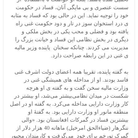
سست عنصری و بی مایگی آنان، فساد در حکومت
خود را توجیه نماید. این در حالی بود که فساد به مثابه
ی درد استخوان سوز در تار و دود حکومت غنی راه
یافته بود و فضلی و محب یکی در بخش ملکی و
دیگری در بخش نظامی این فساد و خیانت بزرگ را
مدیریت می کردند. چنانکه سخنان ‌ پاینده وزیر مالیه
ی غنی در این رابطه صراحت دارد.
به گفته پاینده، تقریبا همه اعضای دولت اشرف غنی
فاسد بودند. او از مداخله های همیشگی غنی در
وزارت مالیه سخن گفت و به گفته ی او هرچه
شکست در میدان نظامی‌بیشتر می‌شد، او بیشتر در
کار وزارت دارایی مداخله می‌کرد. به گفته او در اصل
منطقه مانور او وزارت دارایی بود. به گفتۀ او
بیشترین فساد در گمرکات افغانستان بود. «والی
ننگرهار (ضیاءالحق امرخیل) ماهانه 40 هزار دلار از
گمرک تورخم برای خود می‌گرفت و کارمندان مجبور