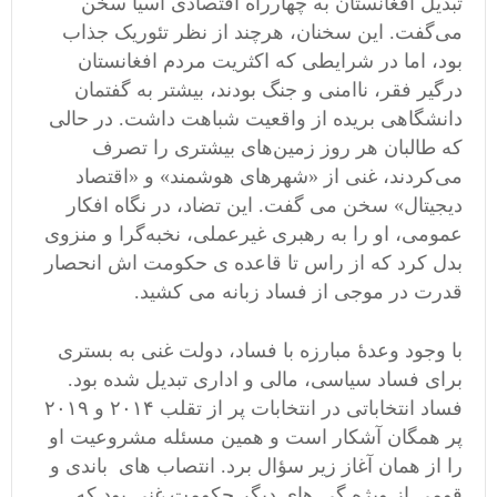
تبدیل افغانستان به چهارراه اقتصادی آسیا سخن
می‌گفت. این سخنان، هرچند از نظر تئوریک جذاب
بود، اما در شرایطی که اکثریت مردم افغانستان
درگیر فقر، ناامنی و جنگ بودند، بیشتر به گفتمان
دانشگاهی بریده از واقعیت شباهت داشت. در حالی
که طالبان هر روز زمین‌های بیشتری را تصرف
می‌کردند، غنی از «شهرهای هوشمند» و «اقتصاد
دیجیتال» سخن می گفت. این تضاد، در نگاه افکار
عمومی، او را به رهبری غیرعملی، نخبه‌گرا و منزوی
بدل کرد که از راس تا قاعده ی حکومت اش انحصار
قدرت در موجی از فساد زبانه می کشید.
با وجود وعدهٔ مبارزه با فساد، دولت غنی به بستری
برای فساد سیاسی، مالی و اداری تبدیل شده بود.
فساد انتخاباتی در انتخابات پر از تقلب ۲۰۱۴ و ۲۰۱۹
پر همگان آشکار است و همین مسئله مشروعیت او
را از همان آغاز زیر سؤال برد. انتصاب‌ های باندی و
قومی از ویژه گی های دیگر حکومت غنی بود که