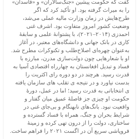
گفت که حکومت پیشین «جنگ‌سالاران» و «فاسدان»
را به میراث گرفته بود. او تأکید کرد که اگر
طرح‌هایش در زمان وزارت مالیه عملی می‌شد،
وضعیت کشور امروز متفاوت بود. اشرف غنی
احمدزی (۲۰۱۴–۲۰۲۱)، با پشتوانهٔ علمی و سابقهٔ
کاری در بانک جهانی و دانشگاه‌های معتبر، در آغاز
به‌عنوان چهره‌ای اصلاح‌طلب و تکنوکرات مطرح شد.
او با شعارهایی چون دولت‌سازی مدرن، مبارزه با
فساد و تبدیل افغانستان به چهارراه اقتصادی آسیا به
قدرت رسید. هرچند در دو دوره رای اکثریت را
بدست نیاورد و در نتیجه ی تقلب های سازمان یافته
ی انتخاباتی به قدرت رسید؛ اما در عمل، دورهٔ
حکومت او چیزی جز فاصلهٔ عمیق میان گفتار و
واقعیت نبود. بانگ‌های نابهنگام و بی‌جای غنی در
شرایط بحران و جنگ، همراه با فساد گسترده و
ساختاری، دولت را از درون تهی کرده و زمینهٔ
فروپاشی سریع آن در اگست ۲۰۲۱ را فراهم ساخت.