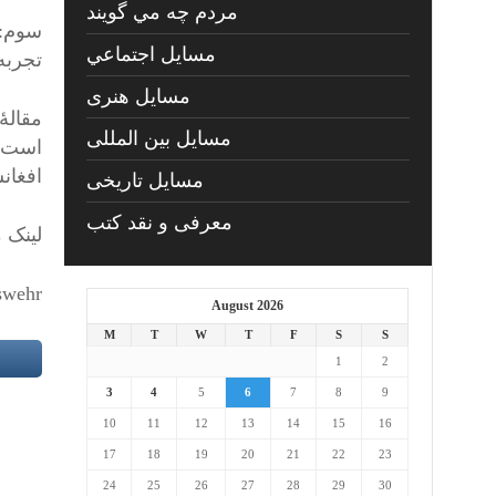
مردم چه مي گويند
سوم: 
مسايل اجتماعي
تجربه هوشیاران
مسايل هنری
مقالۀ
مسایل بین المللی
است. 
افغان
مسایل تاریخی
معرفی و نقد کتب
لینک 
swehr…
August 2026
M
T
W
T
F
S
S
1
2
3
4
5
6
7
8
9
10
11
12
13
14
15
16
17
18
19
20
21
22
23
24
25
26
27
28
29
30