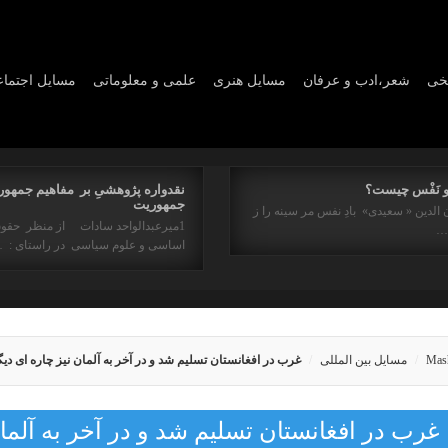
یخی
شعر،ادب و عرفان
مسايل هنری
علمی و معلوماتی
مسايل اجتما
و نَفْس چیست؟
نقدواره پژوهشیِ بر مفاهیم جمهور
جمهوریت
 الدین « سعیدی» بادِ نفس مر سینه را ز
1میرعبدالواحد سادات از منظر حقو
ه…
اساسی و علوم سیاسی در راستای : 
Mas
مسایل بین المللی
غرب در افغانستان تسلیم شد و در آخر به آلمان نیز چاره ای دیگ
غرب در افغانستان تسلیم شد و در آخر به آلمان