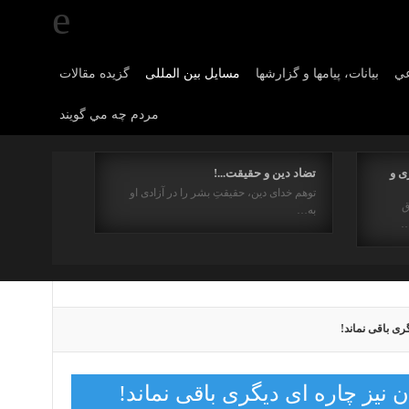
عي
بیانات، پیامها و گزارشها
مسایل بین المللی
گزیده مقالات
مردم چه مي گويند
ی و
تضاد دین و حقیقت...!
توهم خدای دین، حقیقتِ بشر را در آزادی او
ق
به…
…
ری باقی نماند!
 نیز چاره ای دیگری باقی نماند!