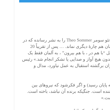
هفته نامۀ معتبر (زمان Die Zeit) جرمنی بتاریخ 6 جولای 2021 مقاله تئو سومر Theo Sommer را به نشر رسانده که در
آن ذکر گردیده که «غرب در افغانستان تسلیم شد و بالآخره برای آلمان هم چارۀ دیگری نماند. … پس از تقریباً 20
با هم در ، با هم بیرون” ، به آلمان فقط یک
دون هیچ آواز و صدایی یا تشکر انجام شد.» رئیس
 برگشته استقبال به عمل نیاورد، مدال و
پایان رسید) و اگر فکرشود که نیروهای بین
نده است. جنگیکه برنده آن نباشد، باخته است.