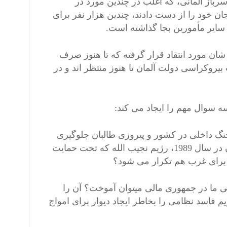
سنده یاد آور شده است که در جنگ افغانستان بیشتر از 160،000 سرباز آلمانی، که اغلب در چندین مورد در
ر تا شش ماه خدمت می کردند، سهم گرفته، 59 نفر جان خود را از دست دادند، چندین هزار نفر برای
 سایر مأمورین بجا گذاشته است.
 شان مورد انتقاد قرار گرفته که تا هنوز صرف
 بیروکراسی دولت آلمان تا هنوز منتظر اند و در
 سوال مهم را ایجاد می کند:
از جنگ داخلی در کشور و پیروزی طالبان جلوگیری
کند؟ پس از عقب نشینی شوروی از جنگ ده ساله خود در افغانستان در سال 1989، رژیم نجیب الله که تحت حمایت
 برای غرب هم تکرار می شود؟
ی ما در جمهوری مالی میتوان آموخت؟ آن را
یم فاسد نظامی را بخاطر ایجاد دیوار برای امواج