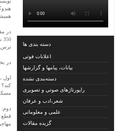
همیشه
در مق
50
دسته بندی ها
ترس ا
اعلانات فوتی
در بخ
بیانات، پیامها و گزارشها
اول ، 
دسته‌بندی نشده
راپورتاژهای صوتي و تصويری
مسکو 
شعر،ادب و عرفان
دوم: 
علمی و معلوماتی
قطع م
گزیده مقالات
مهاجر