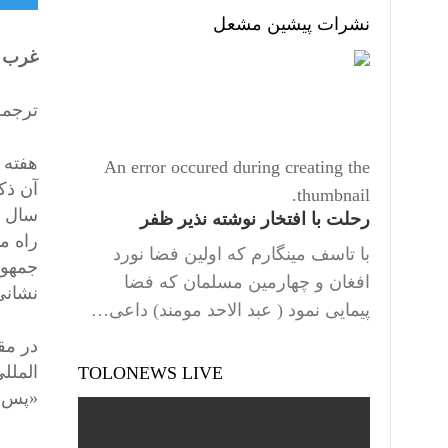
نشرات پیشین مشعل
غرب د
ترجمه
An error occured during creating the
thumbnail.
سال ،
رحلت با افتخار نوشته نذیر ظفر
راه م
با تاسف مینگارم که اولین فضا نورد
جمهور
افغان و چهارمین مسلمان که فضا
نشانی
پیمایی نمود ( عبد الاحد مومند) داعی…
در مق
الملل
TOLONEWS LIVE
«پس از تقریباً 20 سال، غ